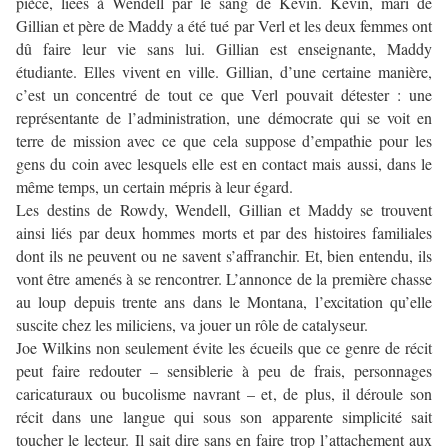
pièce, liées à Wendell par le sang de Kevin. Kevin, mari de
Gillian et père de Maddy a été tué par Verl et les deux femmes ont
dû faire leur vie sans lui. Gillian est enseignante, Maddy
étudiante. Elles vivent en ville. Gillian, d’une certaine manière,
c’est un concentré de tout ce que Verl pouvait détester : une
représentante de l’administration, une démocrate qui se voit en
terre de mission avec ce que cela suppose d’empathie pour les
gens du coin avec lesquels elle est en contact mais aussi, dans le
même temps, un certain mépris à leur égard.
Les destins de Rowdy, Wendell, Gillian et Maddy se trouvent
ainsi liés par deux hommes morts et par des histoires familiales
dont ils ne peuvent ou ne savent s’affranchir. Et, bien entendu, ils
vont être amenés à se rencontrer. L’annonce de la première chasse
au loup depuis trente ans dans le Montana, l’excitation qu’elle
suscite chez les miliciens, va jouer un rôle de catalyseur.
Joe Wilkins non seulement évite les écueils que ce genre de récit
peut faire redouter – sensiblerie à peu de frais, personnages
caricaturaux ou bucolisme navrant – et, de plus, il déroule son
récit dans une langue qui sous son apparente simplicité sait
toucher le lecteur. Il sait dire sans en faire trop l’attachement aux