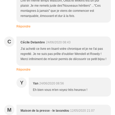
Lire en même temps Wascom, Offutt et Wilkins est un pur
plaisir. Je me remets juste des"Nouveaux héritiers" ..."Ces
montagnes à jamais" que je viens de commencer est
remarquable, émouvant et dur à la fois.
Répondre
C
Cécile Delambre
24/06/2020 08:43
J'ai acheté ce livre en lisant votre chronique et je ne l'ai pas
regretté. Je ne suis pas prête d'oublier Wendell et Rowdy !
Merci infiniment de m'avoir permis de découvrir ce petit bijou !
Répondre
Y
Yan
24/06/2020 08:56
Eh bien vous m'en voyez très heureux !
M
Maison de la presse - le lavandou
12/05/2020 21:07