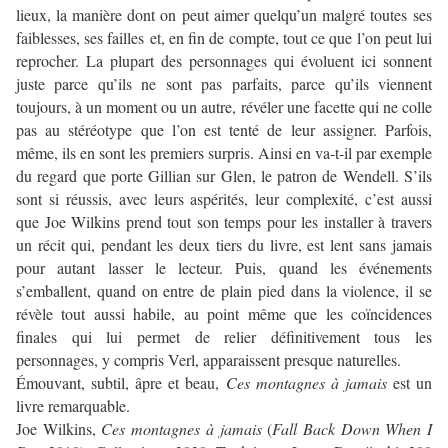
lieux, la manière dont on peut aimer quelqu’un malgré toutes ses
faiblesses, ses failles et, en fin de compte, tout ce que l’on peut lui
reprocher. La plupart des personnages qui évoluent ici sonnent
juste parce qu’ils ne sont pas parfaits, parce qu’ils viennent
toujours, à un moment ou un autre, révéler une facette qui ne colle
pas au stéréotype que l’on est tenté de leur assigner. Parfois,
même, ils en sont les premiers surpris. Ainsi en va-t-il par exemple
du regard que porte Gillian sur Glen, le patron de Wendell. S’ils
sont si réussis, avec leurs aspérités, leur complexité, c’est aussi
que Joe Wilkins prend tout son temps pour les installer à travers
un récit qui, pendant les deux tiers du livre, est lent sans jamais
pour autant lasser le lecteur. Puis, quand les événements
s’emballent, quand on entre de plain pied dans la violence, il se
révèle tout aussi habile, au point même que les coïncidences
finales qui lui permet de relier définitivement tous les
personnages, y compris Verl, apparaissent presque naturelles.
Émouvant, subtil, âpre et beau,
Ces montagnes à jamais
est un
livre remarquable.
Joe Wilkins,
Ces montagnes à jamais
(
Fall Back Down When I