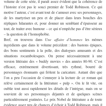
volume de cette série, il paraît assez évident que la cohérence de
l’histoire n’est pas le souci premier de Todd Robinson. Ce qui
motive l’auteur, c’est avant tout de s’amuser avec ses personnages,
de les martyriser un peu et de placer dans leurs bouches des
répliques hilarantes et, pour donner un semblant d’épaisseur au
tout, de traiter avec humour – ce qui n’empêche pas d’être sérieux
– la question de l’homophobie.
Bref, on trouvera dans
Une affaire d’hommes
les mêmes
ingrédients que dans le volume précédent : des bastons épiques,
des bons sentiments à la pelle, des dialogues amusants et des
situations rocambolesques. On pense nécessairement à une
version littéraire des « buddy movies » des années 80-90. C’est
efficace, extrêmement divertissant, très rythmé, bourré de
personnages étonnants qui frôlent la caricature. Autant dire que
l’on a peu l’occasion de s’ennuyer à la lecture de ce roman qui
relève certainement de la littérature « pulp ». On le lit vite, on
oublie tout aussi rapidement les détails de l’intrigue, mais on se
souvient de ses personnages déjantés et de quelques scènes
particulièrement gratinées. Le prix Nobel de littérature a de toute
évidence assez peu de chances d’échoir à Todd Robinson, mais il