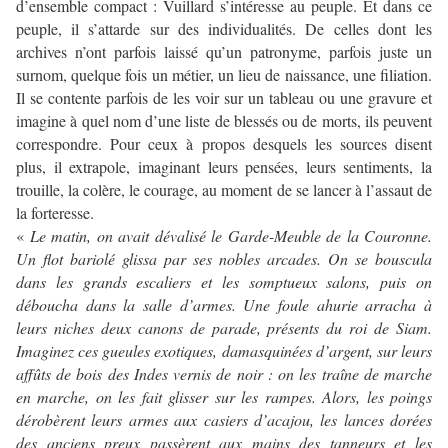
d’ensemble compact : Vuillard s’intéresse au peuple. Et dans ce
peuple, il s’attarde sur des individualités. De celles dont les
archives n’ont parfois laissé qu’un patronyme, parfois juste un
surnom, quelque fois un métier, un lieu de naissance, une filiation.
Il se contente parfois de les voir sur un tableau ou une gravure et
imagine à quel nom d’une liste de blessés ou de morts, ils peuvent
correspondre. Pour ceux à propos desquels les sources disent
plus, il extrapole, imaginant leurs pensées, leurs sentiments, la
trouille, la colère, le courage, au moment de se lancer à l’assaut de
la forteresse.
«
Le matin, on avait dévalisé le Garde-Meuble de la Couronne.
Un flot bariolé glissa par ses nobles arcades. On se bouscula
dans les grands escaliers et les somptueux salons, puis on
déboucha dans la salle d’armes. Une foule ahurie arracha à
leurs niches deux canons de parade, présents du roi de Siam.
Imaginez ces gueules exotiques, damasquinées d’argent, sur leurs
affûts de bois des Indes vernis de noir : on les traîne de marche
en marche, on les fait glisser sur les rampes. Alors, les poings
dérobèrent leurs armes aux casiers d’acajou, les lances dorées
des anciens preux passèrent aux mains des tanneurs et les