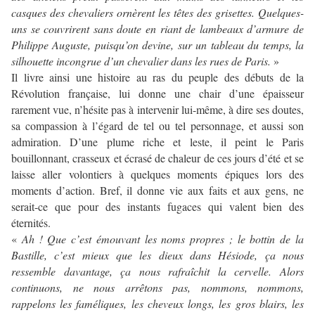
casques des chevaliers ornèrent les têtes des grisettes. Quelques-
uns se couvrirent sans doute en riant de lambeaux d’armure de
Philippe Auguste, puisqu’on devine, sur un tableau du temps, la
silhouette incongrue d’un chevalier dans les rues de Paris.
»
Il livre ainsi une histoire au ras du peuple des débuts de la
Révolution française, lui donne une chair d’une épaisseur
rarement vue, n’hésite pas à intervenir lui-même, à dire ses doutes,
sa compassion à l’égard de tel ou tel personnage, et aussi son
admiration. D’une plume riche et leste, il peint le Paris
bouillonnant, crasseux et écrasé de chaleur de ces jours d’été et se
laisse aller volontiers à quelques moments épiques lors des
moments d’action. Bref, il donne vie aux faits et aux gens, ne
serait-ce que pour des instants fugaces qui valent bien des
éternités.
«
Ah ! Que c’est émouvant les noms propres ; le bottin de la
Bastille, c’est mieux que les dieux dans Hésiode, ça nous
ressemble davantage, ça nous rafraîchit la cervelle. Alors
continuons, ne nous arrêtons pas, nommons, nommons,
rappelons les faméliques, les cheveux longs, les gros blairs, les