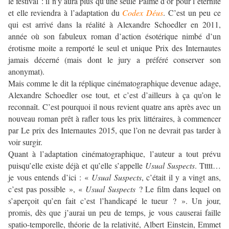
le festival : il n’y aura plus qu’une seule Palme d’or pour l’éternité
et elle reviendra à l’adaptation du
Codex Déus
. C’est un peu ce
qui est arrivé dans la réalité à Alexandre Schoedler en 2011,
année où son fabuleux roman d’action ésotérique nimbé d’un
érotisme moite a remporté le seul et unique Prix des Internautes
jamais décerné (mais dont le jury a préféré conserver son
anonymat).
Mais comme le dit la réplique cinématographique devenue adage,
Alexandre Schoedler ose tout, et c’est d’ailleurs à ça qu’on le
reconnaît. C’est pourquoi il nous revient quatre ans après avec un
nouveau roman prêt à rafler tous les prix littéraires, à commencer
par Le prix des Internautes 2015, que l’on ne devrait pas tarder à
voir surgir.
Quant à l’adaptation cinématographique, l’auteur a tout prévu
puisqu’elle existe déjà et qu’elle s’appelle
Usual Suspects
. Ttttt…
je vous entends d’ici : «
Usual Suspects
, c’était il y a vingt ans,
c’est pas possible », «
Usual Suspects
? Le film dans lequel on
s’aperçoit qu’en fait c’est l’handicapé le tueur ? ». Un jour,
promis, dès que j’aurai un peu de temps, je vous causerai faille
spatio-temporelle, théorie de la relativité, Albert Einstein, Emmet