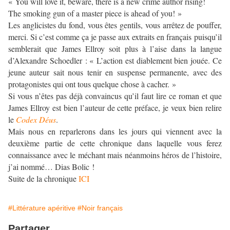
« You will love it, beware, there is a new crime author rising!
The smoking gun of a master piece is ahead of you! »
Les anglicistes du fond, vous êtes gentils, vous arrêtez de pouffer,
merci. Si c’est comme ça je passe aux extraits en français puisqu’il
semblerait que James Ellroy soit plus à l’aise dans la langue
d’Alexandre Schoedler : « L’action est diablement bien jouée. Ce
jeune auteur sait nous tenir en suspense permanente, avec des
protagonistes qui ont tous quelque chose à cacher. »
Si vous n’êtes pas déjà convaincus qu’il faut lire ce roman et que
James Ellroy est bien l’auteur de cette préface, je veux bien relire
le
Codex Déus
.
Mais nous en reparlerons dans les jours qui viennent avec la
deuxième partie de cette chronique dans laquelle vous ferez
connaissance avec le méchant mais néanmoins héros de l’histoire,
j’ai nommé… Dias Bolic !
Suite de la chronique
ICI
#Littérature apéritive
#Noir français
Partager