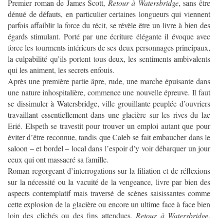
Premier roman de James Scott,
Retour à Watersbridge
, sans être
dénué de défauts, en particulier certaines longueurs qui viennent
parfois affaiblir la force du récit, se révèle être un livre à bien des
égards stimulant. Porté par une écriture élégante il évoque avec
force les tourments intérieurs de ses deux personnages principaux,
la culpabilité qu’ils portent tous deux, les sentiments ambivalents
qui les animent, les secrets enfouis.
Après une première partie âpre, rude, une marche épuisante dans
une nature inhospitalière, commence une nouvelle épreuve. Il faut
se dissimuler à Watersbridge, ville grouillante peuplée d’ouvriers
travaillant essentiellement dans une glacière sur les rives du lac
Erié. Elspeth se travestit pour trouver un emploi autant que pour
éviter d’être reconnue, tandis que Caleb se fait embaucher dans le
saloon – et bordel – local dans l’espoir d’y voir débarquer un jour
ceux qui ont massacré sa famille.
Roman regorgeant d’interrogations sur la filiation et de réflexions
sur la nécessité ou la vacuité de la vengeance, livre par bien des
aspects contemplatif mais traversé de scènes saisissantes comme
cette explosion de la glacière ou encore un ultime face à face bien
loin des clichés ou des fins attendues,
Retour à Watersbridge
,