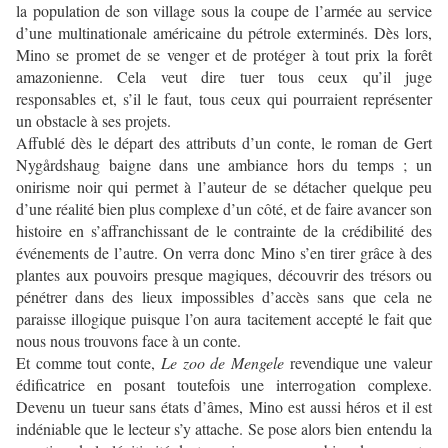
la population de son village sous la coupe de l’armée au service
d’une multinationale américaine du pétrole exterminés. Dès lors,
Mino se promet de se venger et de protéger à tout prix la forêt
amazonienne. Cela veut dire tuer tous ceux qu’il juge
responsables et, s’il le faut, tous ceux qui pourraient représenter
un obstacle à ses projets.
Affublé dès le départ des attributs d’un conte, le roman de Gert
Nygårdshaug baigne dans une ambiance hors du temps ; un
onirisme noir qui permet à l’auteur de se détacher quelque peu
d’une réalité bien plus complexe d’un côté, et de faire avancer son
histoire en s’affranchissant de le contrainte de la crédibilité des
événements de l’autre. On verra donc Mino s’en tirer grâce à des
plantes aux pouvoirs presque magiques, découvrir des trésors ou
pénétrer dans des lieux impossibles d’accès sans que cela ne
paraisse illogique puisque l’on aura tacitement accepté le fait que
nous nous trouvons face à un conte.
Et comme tout conte,
Le zoo de Mengele
revendique une valeur
édificatrice en posant toutefois une interrogation complexe.
Devenu un tueur sans états d’âmes, Mino est aussi héros et il est
indéniable que le lecteur s’y attache. Se pose alors bien entendu la