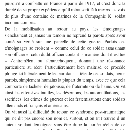
puisqu’il a combattu en France à partir de 1917, et c’est donc la
dureté de sa propre expérience qu’il retranscrit là à travers les voix
de plus d’une centaine de marines de la Compagnie K, soldat
inconnu compris.
De la mobilisation au retour au pays, les témoignages
s’enchaînent et jamais un témoin ne reprend la parole après avoir
conté sa vérité sur une parcelle de cette guerre. Parfois ces
témoignages se croisent – comme celui de ce soldat assassinant
son officier et celui dudit officier contant la manière dont il est tué
– s’entremêlent ou s’entrechoquent, donnant une résonance
particulière au récit. Particulièrement bien maîtrisé, ce procédé
plonge ici littéralement le lecteur dans la tête de ces soldats, héros
parfois, simplement humains la plupart du temps, avec ce que cela
comporte de lâcheté, de jalousie, de fraternité ou de haine. On vit
ainsi les offensives inutiles, les désertions, les automutilations, les
sacrifices, les crimes de guerres et les fraternisations entre soldats
allemands et français et américains.
On vit aussi la difficulté du retour, ce syndrome post-traumatique
qui ne dit pas encore son nom et, surtout, et on lit l’œuvre d’un
auteur voulant témoigner sans être dupe la portée réelle de ce