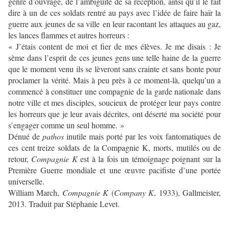
genre d’ouvrage, de l’ambigüité de sa réception, ainsi qu’il le fait
dire à un de ces soldats rentré au pays avec l’idée de faire haïr la
guerre aux jeunes de sa ville en leur racontant les attaques au gaz,
les lances flammes et autres horreurs :
« J’étais content de moi et fier de mes élèves. Je me disais : Je
sème dans l’esprit de ces jeunes gens une telle haine de la guerre
que le moment venu ils se lèveront sans crainte et sans honte pour
proclamer la vérité. Mais à peu près à ce moment-là, quelqu’un a
commencé à constituer une compagnie de la garde nationale dans
notre ville et mes disciples, soucieux de protéger leur pays contre
les horreurs que je leur avais décrites, ont déserté ma société pour
s’engager comme un seul homme. »
Dénué de
pathos
inutile mais porté par les voix fantomatiques de
ces cent treize soldats de la Compagnie K, morts, mutilés ou de
retour,
Compagnie K
est à la fois un témoignage poignant sur la
Première Guerre mondiale et une œuvre pacifiste d’une portée
universelle.
William March,
Compagnie K
(
Company K
, 1933), Gallmeister,
2013. Traduit par Stéphanie Levet.