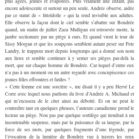
plus âgées, jeunes et évaporées. Plus vraiment une enfant, pas
encore adolescente et surtout un peu seule, Andrée observe, aidée
par ce statut de « littoldolle » qui la rend invisible aux adultes.
Elle observe la façon dont le ciel semble s’abattre sur Bondrée
quand, un matin de juillet Zaza Mulligan est retrouvée morte, la
jambe sectionnée par un piège à ours. Et quand vient le tour de
Sissy Morgan et que les soupçons semblent autant peser sur Pete
Landry, le trappeur mort depuis longtemps qui a donné son nom
aux lieux et semble continuer à y semer ses pièges par-delà la
mort, que sur chaque homme de Bondrée. Car lequel d’entre eux
n’a pas à un moment ou un autre regardé avec concupiscence ces
jeunes filles effrontées et futiles ?
« Cette femme est une sorcière », me disait il y a peu Hervé Le
Corre avec lequel nous parlions du livre d’Andrée A. Michaud et
qui m’excusera de le citer ainsi au débotté. Et on ne peut le
contredire tant en quelques phrases, l’auteure canadienne prend le
lecteur au piège. Non pas par quelque sortilège qui tiendrait à un
insoutenable suspense, mais par la puissance de sa langue, par la
force de ses mots, par quelques fragments d’une légende, par
l’évocation de la lumière de Bondrée vue à travers les yeux