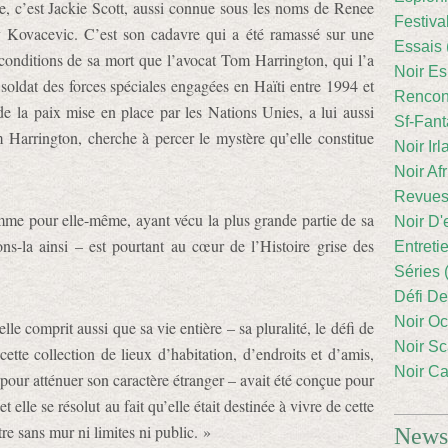
, c’est Jackie Scott, aussi connue sous les noms de Renee
Festiva
 Kovacevic. C’est son cadavre qui a été ramassé sur une
Essais 
 conditions de sa mort que l’avocat Tom Harrington, qui l’a
Noir Es
, soldat des forces spéciales engagées en Haïti entre 1994 et
Rencont
e la paix mise en place par les Nations Unies, a lui aussi
Sf-Fant
arrington, cherche à percer le mystère qu’elle constitue
Noir Irl
Noir Afr
Revues
mme pour elle-même, ayant vécu la plus grande partie de sa
Noir D'
ns-la ainsi – est pourtant au cœur de l’Histoire grise des
Entreti
Séries 
Défi De
Noir Oc
lle comprit aussi que sa vie entière – sa pluralité, le défi de
Noir Sc
cette collection de lieux d’habitation, d’endroits et d’amis,
Noir Ca
 pour atténuer son caractère étranger – avait été conçue pour
 elle se résolut au fait qu’elle était destinée à vivre de cette
e sans mur ni limites ni public. »
Newsl