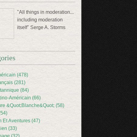
"All things in moderation...
including moderation
itself" Serge A. Storms
ories
éricain (478)
ançais (281)
itannique (84)
tino-Américain (66)
ture &Quot;Blanche&Quot; (58)
(54)
 Et Aventures (47)
lien (33)
nage (32)