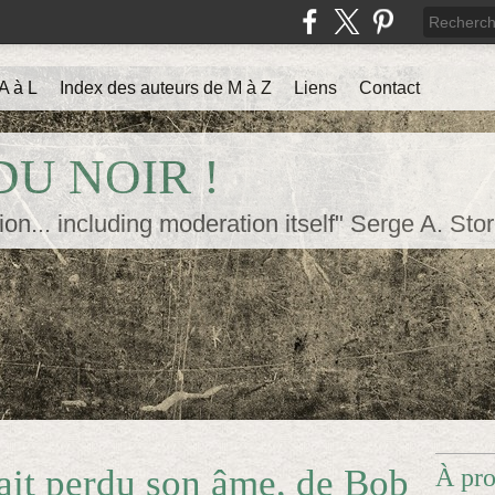
A à L
Index des auteurs de M à Z
Liens
Contact
U NOIR !
ion... including moderation itself" Serge A. Sto
ait perdu son âme, de Bob
À pr