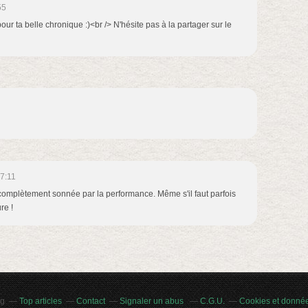
55
r ta belle chronique :)<br /> N'hésite pas à la partager sur le
7:11
ie complètement sonnée par la performance. Même s'il faut parfois
re !
og
Top articles
Contact
Signaler un abus
C.G.U.
Cookies et donné