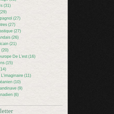
ls (31)
(29)
pagnol (27)
res (27)
astique (27)
andais (26)
icain (21)
 (20)
europe De L'est (16)
ens (15)
(14)
 L'imaginaire (11)
éanien (10)
andinave (9)
nadien (6)
etter