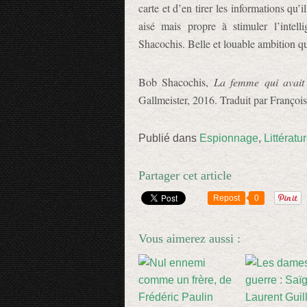
carte et d’en tirer les informations qu’
aisé mais propre à stimuler l’intell
Shacochis. Belle et louable ambition qu
Bob Shacochis,
La femme qui avait
Gallmeister, 2016. Traduit par Franço
Publié dans
Espionnage
,
Littératu
Partager cet article
Repost
0
Vous aimerez aussi :