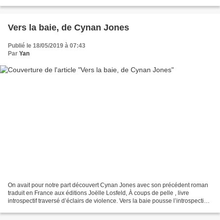
découverte du fameux «chaînon manquant...
Vers la baie, de Cynan Jones
Publié le 18/05/2019 à 07:43
Par
Yan
On avait pour notre part découvert Cynan Jones avec son précédent roman
traduit en France aux éditions Joëlle Losfeld, À coups de pelle , livre
introspectif traversé d’éclairs de violence. Vers la baie pousse l’introspection
plus loin encore et recherche...