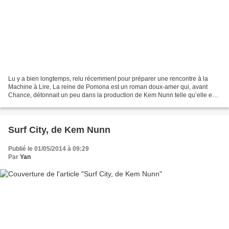
Lu y a bien longtemps, relu récemment pour préparer une rencontre à la
Machine à Lire, La reine de Pomona est un roman doux-amer qui, avant
Chance, détonnait un peu dans la production de Kem Nunn telle qu’elle est
connue en France, c’est-à-dire à travers...
Surf City, de Kem Nunn
Publié le 01/05/2014 à 09:29
Par
Yan