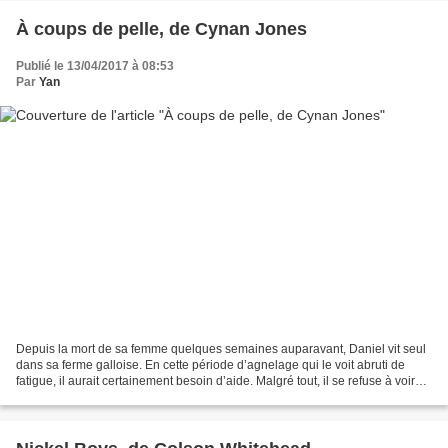
À coups de pelle, de Cynan Jones
Publié le 13/04/2017 à 08:53
Par
Yan
Depuis la mort de sa femme quelques semaines auparavant, Daniel vit seul
dans sa ferme galloise. En cette période d’agnelage qui le voit abruti de
fatigue, il aurait certainement besoin d’aide. Malgré tout, il se refuse à voir
qui que ce soit, puisant...