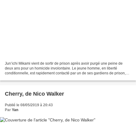
Jun’ichi Mikami vient de sortir de prison après avoir purgé une peine de
deux ans pour un homicide involontaire. Le jeune homme, en liberté
conditionnelle, est rapidement contacté par un de ses gardiens de prison,
Shôji Nangô. Celui-ci, qui a observé...
Cherry, de Nico Walker
Publié le 08/05/2019 à 20:43
Par
Yan