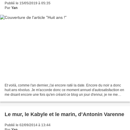
Publié le 15/05/2019 à 05:35
Par
Yan
Et voilà, comme l'an dernier, j'ai encore raté la date. Encore du noir a donc
huit ans révolus. Je m'accorde donc ce moment annuel d'autosatisfaction en
me disant encore une fois qu'en créant ce blog un jour d'ennui, je ne me
doutais pas des horizons...
Le mur, le Kabyle et le marin, d’Antonin Varenne
Publié le 02/09/2014 à 13:44
Par
Yan