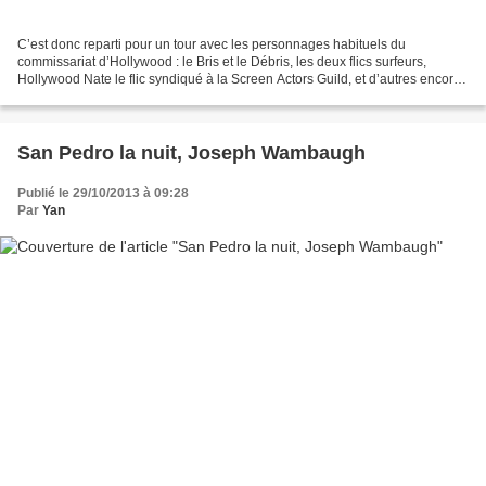
C’est donc reparti pour un tour avec les personnages habituels du
commissariat d’Hollywood : le Bris et le Débris, les deux flics surfeurs,
Hollywood Nate le flic syndiqué à la Screen Actors Guild, et d’autres encore.
Et puis, bien entendu, il y a quelques...
San Pedro la nuit, Joseph Wambaugh
Publié le 29/10/2013 à 09:28
Par
Yan