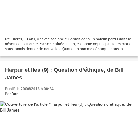
Ike Tucker, 18 ans, vit avec son oncle Gordon dans un patelin perdu dans le
désert de Californie. Sa sœur aînée, Ellen, est partie depuis plusieurs mois
sans jamais donner de nouvelles. Quand un homme débarque dans la
station Texaco de Gordon et dit à...
Harpur et Iles (9) : Question d’éthique, de Bill
James
Publié le 20/06/2018 à 08:34
Par
Yan