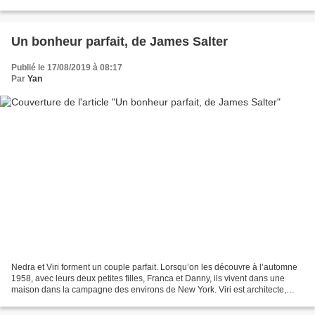
suivi le passage de l’ouragan...
Un bonheur parfait, de James Salter
Publié le 17/08/2019 à 08:17
Par
Yan
Nedra et Viri forment un couple parfait. Lorsqu’on les découvre à l’automne
1958, avec leurs deux petites filles, Franca et Danny, ils vivent dans une
maison dans la campagne des environs de New York. Viri est architecte,
c’est un homme élégant et un...