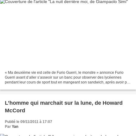
« Ma deuxième vie est celle de Furio Guerri, le monstre » annonce Furio
Guerri avant d’aller s’asseoir sur un banc pour observer des lycéennes
pendant leur cours de sport tout en mangeant son sandwich, après avoir pris
ses gouttes. Puis voilà la première...
L’homme qui marchait sur la lune, de Howard
McCord
Publié le 09/11/2011 à 17:07
Par
Yan