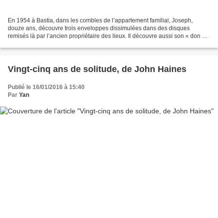
En 1954 à Bastia, dans les combles de l’appartement familial, Joseph,
douze ans, découvre trois enveloppes dissimulées dans des disques
remisés là par l’ancien propriétaire des lieux. Il découvre aussi son « don »,
ces voix qui lui parlent et le hantent....
Vingt-cinq ans de solitude, de John Haines
Publié le 16/01/2016 à 15:40
Par
Yan