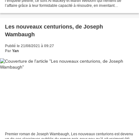
l’enquête piétine, ce sont Al Mackey et Martin Welborn qui héritent de
l’affaire grâce à leur formidable capacité à résoudre, en inventant
d’incroyables histoires et en mettant de préférence...
Les nouveaux centurions, de Joseph
Wambaugh
Publié le 21/08/2021 à 09:27
Par
Yan
Premier roman de Joseph Wambaugh, Les nouveaux centurions est devenu
un de ces classiques oubliés du roman noir, pour peu qu’il ait vraiment été