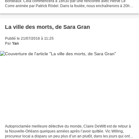
Bordeaux. Cela commencera à 18h30 par une rencontre avec Hervé Le
Corre animée par Patrick Rödel. Dans la foulée, nous enchaînerons à 20h,
toujours avec Hervé Le Corre et avec Olivier...
La ville des morts, de Sara Gran
Publié le 21/07/2016 à 11:25
Par
Yan
Autoproclamée meilleure détective du monde, Claire DeWitt est de retour à
la Nouvelle-Orléans quelques années après l’avoir quittée. Vic Willing,
procureur local a disparu un peu plus d’un an plutôt, dans les jours qui ont