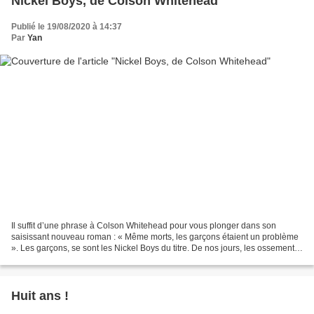
Nickel Boys, de Colson Whitehead
Publié le 19/08/2020 à 14:37
Par
Yan
Il suffit d’une phrase à Colson Whitehead pour vous plonger dans son
saisissant nouveau roman : « Même morts, les garçons étaient un problème
». Les garçons, se sont les Nickel Boys du titre. De nos jours, les ossements
de certains d’entre eux surgissent...
Huit ans !