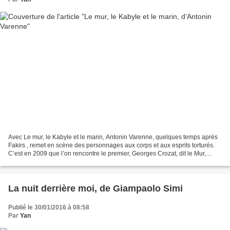
Avec Le mur, le Kabyle et le marin, Antonin Varenne, quelques temps après
Fakirs , remet en scène des personnages aux corps et aux esprits torturés.
C’est en 2009 que l’on rencontre le premier, Georges Crozat, dit le Mur,
policier mais surtout boxeur...
La nuit derrière moi, de Giampaolo Simi
Publié le 30/01/2016 à 08:58
Par
Yan