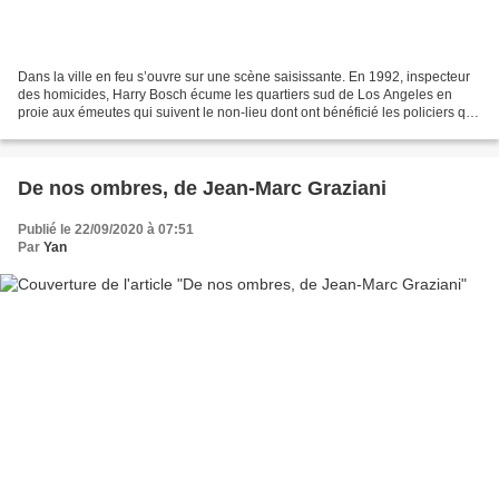
Dans la ville en feu s’ouvre sur une scène saisissante. En 1992, inspecteur
des homicides, Harry Bosch écume les quartiers sud de Los Angeles en
proie aux émeutes qui suivent le non-lieu dont ont bénéficié les policiers qui
ont battu Rodney King. Son...
De nos ombres, de Jean-Marc Graziani
Publié le 22/09/2020 à 07:51
Par
Yan