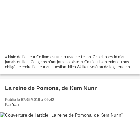
« Note de l’auteur Ce livre est une œuvre de fiction. Ces choses-là n’ont
jamais eu lieu. Ces gens n’ont jamais existé. » On n’est bien entendu pas
obligé de croire l’auteur en question, Nico Walker, vétéran de la guerre en
Irak, héroïnomane et emprisonné...
La reine de Pomona, de Kem Nunn
Publié le 07/05/2019 à 09:42
Par
Yan