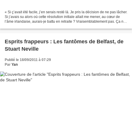
« Si ç’avait été facile, j’en serais resté là. Je pris la décision de ne pas lâcher.
Si j’avais su alors où cette résolution initiale allait me mener, au cœur de
l’âme irlandaise, aurais-je battu en retraite ? Vraisemblablement pas. Ça ne
m’était jamais...
Esprits frappeurs : Les fantômes de Belfast, de
Stuart Neville
Publié le 18/09/2011 à 07:29
Par
Yan