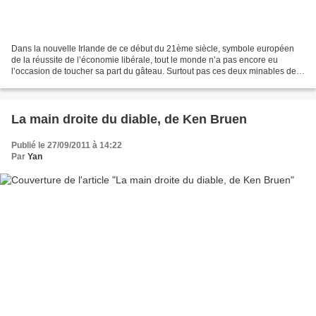
Dans la nouvelle Irlande de ce début du 21ème siècle, symbole européen
de la réussite de l’économie libérale, tout le monde n’a pas encore eu
l’occasion de toucher sa part du gâteau. Surtout pas ces deux minables de
Frankie Crowe et Martin Paxton, truands...
La main droite du diable, de Ken Bruen
Publié le 27/09/2011 à 14:22
Par
Yan