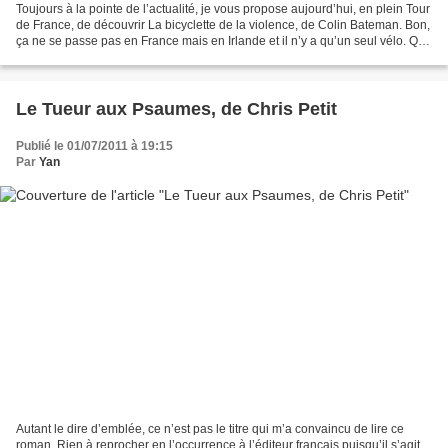
Toujours à la pointe de l’actualité, je vous propose aujourd’hui, en plein Tour
de France, de découvrir La bicyclette de la violence, de Colin Bateman. Bon,
ça ne se passe pas en France mais en Irlande et il n’y a qu’un seul vélo. Qui
ne sert pas beaucoup,...
Le Tueur aux Psaumes, de Chris Petit
Publié le 01/07/2011 à 19:15
Par
Yan
Autant le dire d’emblée, ce n’est pas le titre qui m’a convaincu de lire ce
roman. Rien à reprocher en l’occurrence à l’éditeur français puisqu’il s’agit