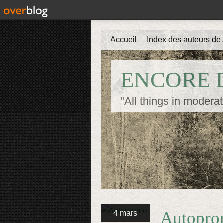
Accueil
Index des auteurs de 
ENCORE D
"All things in moderat
Autopr
4 mars