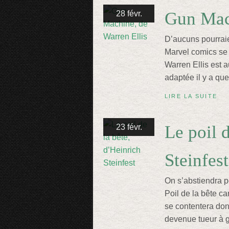
Gun Mach
28 févr.
D’aucuns pourraie
Marvel comics se 
Warren Ellis est 
adaptée il y a qu
LIRE LA SUITE
Le poil 
23 févr.
Steinfest
On s’abstiendra p
Poil de la bête ca
se contentera don
devenue tueur à g