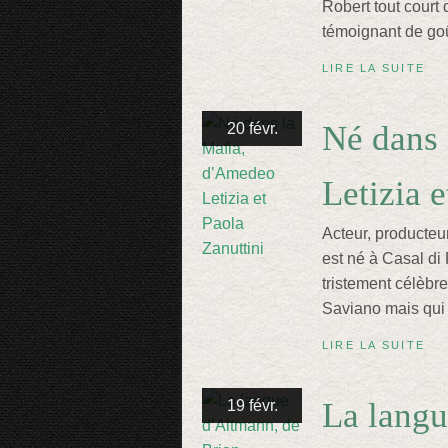
Robert tout court 
témoignant de goût
LIRE LA SUITE
Né dans
20 févr.
Letizia e
Acteur, producteur
est né à Casal di
tristement célèb
Saviano mais qui 
LIRE LA SUITE
La langu
19 févr.