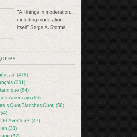
"All things in moderation...
including moderation
itself" Serge A. Storms
ories
éricain (478)
ançais (281)
itannique (84)
tino-Américain (66)
ture &Quot;Blanche&Quot; (58)
(54)
 Et Aventures (47)
lien (33)
nage (32)