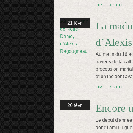
LIRE LA SUITE
La mado
21 févr.
d’Alexi
Au matin du 16 ao
travées de la cath
procession mariale,
et un incident ava
LIRE LA SUITE
Encore 
20 févr.
Le début d'année 
donc l'ami Hugues 