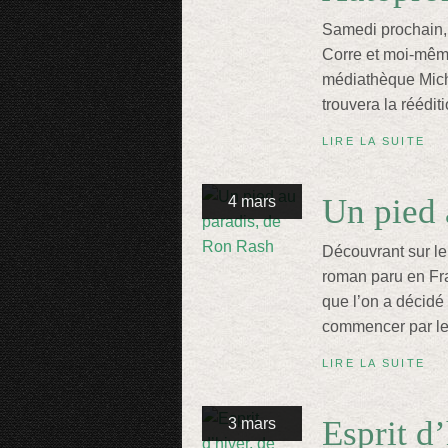
Samedi prochain, 
Corre et moi-même
médiathèque Mich
trouvera la réédit
LIRE LA SUITE
Un pied 
4 mars
Découvrant sur le
roman paru en Fra
que l’on a décidé 
commencer par le d
LIRE LA SUITE
Esprit d
3 mars