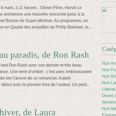
8 mars, à 11 heures , Olivier Pène, Hervé Le
 animerons une nouvelle rencontre polar à la
el Bezian de Gujan-Mestras. Au programme, on
ion en Quarto des enquêtes de Philip Marlowe, le...
Catég
au paradis, de Ron Rash
Noir Am
 tard Ron Rash avec son dernier et très beau
Noir Fr
nce, Une terre d’ombre , c’est avec enthousiasme
Noir Br
de lire l’œuvre de ce romancier. Autant
Noir La
ébut avec le premier livre de l’auteur, Un pied...
Littéra
Divers 
Western
Noir Ita
’hiver, de Laura
Espion