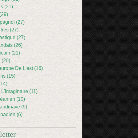
ls (31)
(29)
pagnol (27)
res (27)
astique (27)
andais (26)
icain (21)
 (20)
europe De L'est (16)
ens (15)
(14)
 L'imaginaire (11)
éanien (10)
andinave (9)
nadien (6)
etter