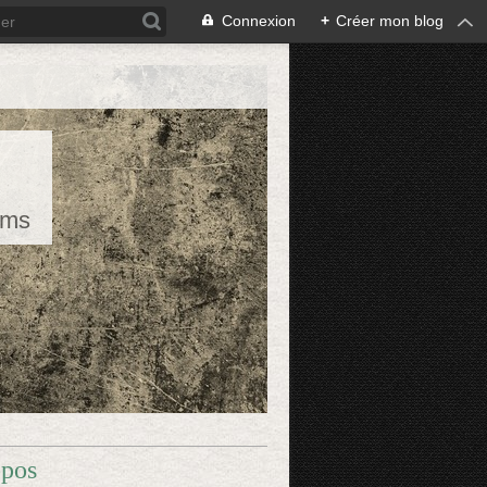
Connexion
+
Créer mon blog
rms
opos