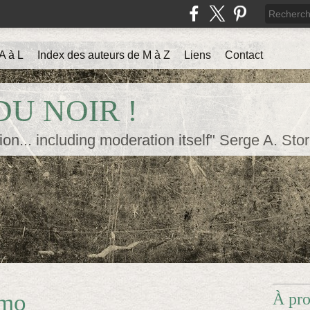
A à L
Index des auteurs de M à Z
Liens
Contact
U NOIR !
ion... including moderation itself" Serge A. Sto
omo
À pr