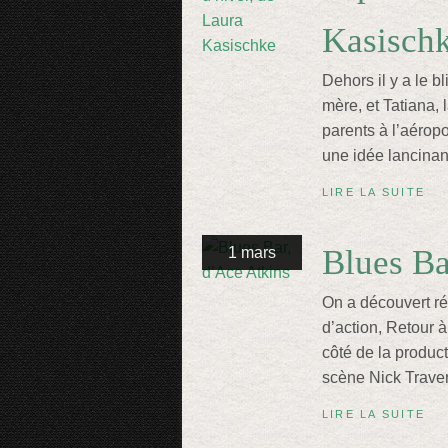
Kasisch
Dehors il y a le bl
mère, et Tatiana, l
parents à l’aéropo
une idée lancinan
LIRE LA SUITE
Blues Ba
1 mars
On a découvert r
d’action, Retour à
côté de la produc
scène Nick Travers
LIRE LA SUITE