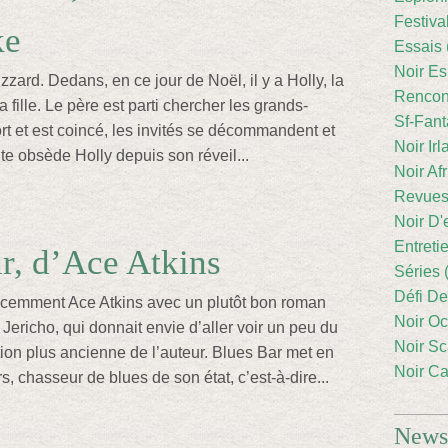
Festiva
ke
Essais 
Noir Es
izzard. Dedans, en ce jour de Noël, il y a Holly, la
Rencont
a fille. Le père est parti chercher les grands-
Sf-Fant
rt et est coincé, les invités se décommandent et
Noir Irl
te obsède Holly depuis son réveil...
Noir Afr
Revues
Noir D'
Entreti
r, d’Ace Atkins
Séries 
Défi De
écemment Ace Atkins avec un plutôt bon roman
Noir Oc
 Jericho, qui donnait envie d’aller voir un peu du
Noir Sc
tion plus ancienne de l’auteur. Blues Bar met en
Noir Ca
, chasseur de blues de son état, c’est-à-dire...
Newsl