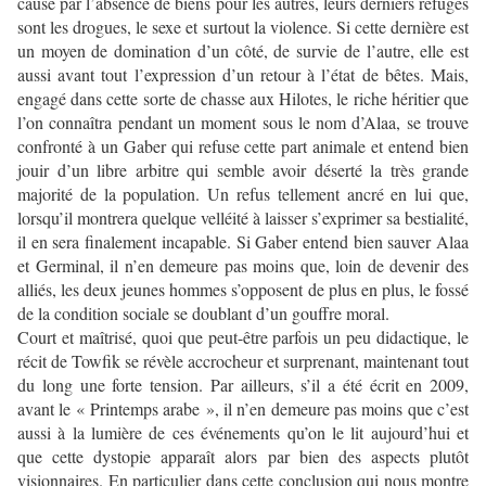
causé par l’absence de biens pour les autres, leurs derniers refuges
sont les drogues, le sexe et surtout la violence. Si cette dernière est
un moyen de domination d’un côté, de survie de l’autre, elle est
aussi avant tout l’expression d’un retour à l’état de bêtes. Mais,
engagé dans cette sorte de chasse aux Hilotes, le riche héritier que
l’on connaîtra pendant un moment sous le nom d’Alaa, se trouve
confronté à un Gaber qui refuse cette part animale et entend bien
jouir d’un libre arbitre qui semble avoir déserté la très grande
majorité de la population. Un refus tellement ancré en lui que,
lorsqu’il montrera quelque velléité à laisser s’exprimer sa bestialité,
il en sera finalement incapable. Si Gaber entend bien sauver Alaa
et Germinal, il n’en demeure pas moins que, loin de devenir des
alliés, les deux jeunes hommes s’opposent de plus en plus, le fossé
de la condition sociale se doublant d’un gouffre moral.
Court et maîtrisé, quoi que peut-être parfois un peu didactique, le
récit de Towfik se révèle accrocheur et surprenant, maintenant tout
du long une forte tension. Par ailleurs, s’il a été écrit en 2009,
avant le « Printemps arabe », il n’en demeure pas moins que c’est
aussi à la lumière de ces événements qu’on le lit aujourd’hui et
que cette dystopie apparaît alors par bien des aspects plutôt
visionnaires. En particulier dans cette conclusion qui nous montre