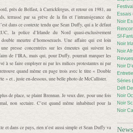
Festiva
rd, près de Belfast, à Carrickfergus, et retour en 1981, au
Essais 
 terrassé par sa grève de la fin et l’intransigeance du
Noir Es
est dans ce contexte tendu que Sean Duffy, qui a le défaut
Rencont
UC, la police d’Irlande du Nord quasi-exclusivement
Sf-Fant
n double meurtre d’homosexuels. Une affaire qui est loin
Noir Irl
 une presse concentrées sur les émeutes qui suivent les
Noir Afr
 faim de l’IRA, mais qui, pour Duffy, pourrait marquer les
Revues
vé à se faire employer ni par les milices protestantes ni par
Noir D'
e retrouve quand même en page trois avec le titre « Double
Entreti
 » et , juste en-dessous, une belle photo de McCallister.
Séries 
Défi De
plus de place, se plaint Brennan. Je veux dire, pour une fois
Noir Oc
mal, non sectaire. C’est quand même inhabituel pour la
Noir Sc
Noir Ca
te et dans ce pays, rien n’est aussi simple et Sean Duffy va
Newsl