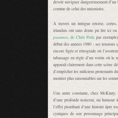
devoir naviguer dangereusement d’un bo
comme de celui des unionistes.
À travers un intrigue retorse, certes
irlandais ont sans doute pu lire ici o
psaumes
, de Chris Petit
, par exemple
début des années 1980 ; ses tensions q
encore figée et rétrograde où l’avortem
tabassage en règle d’un voisin où le m
apparaît clairement dans cette scène 
d’empêcher les miliciens protestants du
montrer plus raisonnables sur les somme
Une autre constante, chez McKinty, c’e
d’une profonde noirceur, un humour à 
l’effet plombant d’une histoire âpre to
cyniques de son personnage principal,