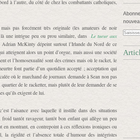
rd à l’autre, du côté de chez les combattants catholiques,
Abonnez
nouveau
, mais pas forcément très originale (les amateurs de noir
u là une intrigue peu ou prou similaire, dans
Le tueur aux
) Adrian McKinty dépeint surtout l’Irlande du Nord de ce
Artic
ui atteignent alors un point d’orgue, mais aussi une société
ent et l’homosexualité sont des crimes mais où le racket, le
eurtre font partie d’un quotidien accepté ; acceptation qui
décalée où le marchand de journaux demande à Sean non pas
 quartier de le racketter, mais plutôt de leur demander de se
s qu’ils exigent de lui.
st l’aisance avec laquelle il instille dans des situations
froid tantôt ravageur, tantôt bon enfant qui allège un peu
ut en montrant, en contrepoint à ces réflexions ironiques ou
 la rigidité et l’absence totale d’humour des intégristes