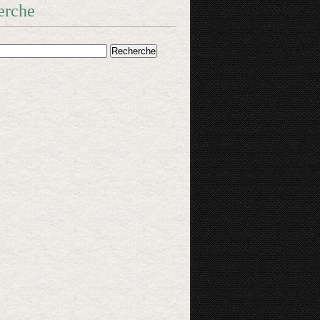
erche