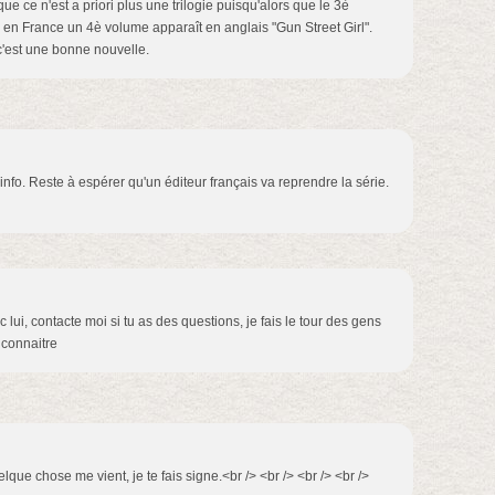
ue ce n'est a priori plus une trilogie puisqu'alors que le 3è
 en France un 4è volume apparaît en anglais "Gun Street Girl".
 c'est une bonne nouvelle.
l'info. Reste à espérer qu'un éditeur français va reprendre la série.
ec lui, contacte moi si tu as des questions, je fais le tour des gens
e connaitre
elque chose me vient, je te fais signe.<br /> <br /> <br /> <br />