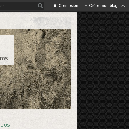
Connexion
+
Créer mon blog
rms
opos