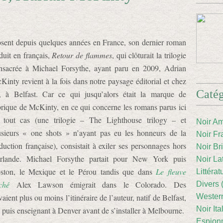
sent depuis quelques années en France, son dernier roman
aduit en français,
Retour de flammes
, qui clôturait la trilogie
nsacrée à Michael Forsythe, ayant paru en 2009, Adrian
Kinty revient à la fois dans notre paysage éditorial et chez
Catég
i, à Belfast. Car ce qui jusqu’alors était la marque de
brique de McKinty, en ce qui concerne les romans parus ici
 tout cas (une trilogie – The Lighthouse trilogy – et
Noir Am
usieurs « one shots » n’ayant pas eu les honneurs de la
Noir Fr
aduction française), consistait à exiler ses personnages hors
Noir Br
Irlande. Michael Forsythe partait pour New York puis
Noir La
ston, le Mexique et le Pérou tandis que dans
Le fleuve
Littéra
ché
Alex Lawson émigrait dans le Colorado. Des
Divers 
ient plus ou moins l’itinéraire de l’auteur, natif de Belfast,
Western
Noir Ita
puis enseignant à Denver avant de s’installer à Melbourne.
Espion