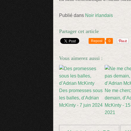
Publié dans
Noir irlandais
Partager cet article
Repost
0
Vous aimerez aussi :
Des promesses sous
Ne me cherc
les balles, d’Adrian
demain, d’A
McKinty - 7 juin 2024
McKinty - 15 
2021