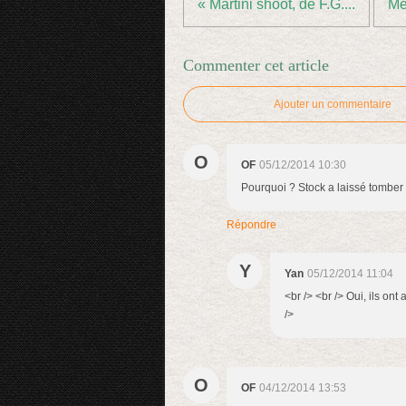
« Martini shoot, de F.G....
Méf
Commenter cet article
Ajouter un commentaire
O
OF
05/12/2014 10:30
Pourquoi ? Stock a laissé tomber
Répondre
Y
Yan
05/12/2014 11:04
<br /> <br /> Oui, ils on
/>
O
OF
04/12/2014 13:53