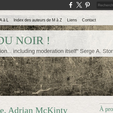
A à L
Index des auteurs de M à Z
Liens
Contact
U NOIR !
ion... including moderation itself" Serge A. Sto
ide, Adrian McKinty
À pr