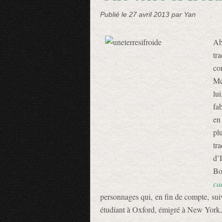
Publié le
27 avril 2013
par Yan
Ab
tr
co
Mc
lu
fa
en
pl
tr
d’
Bo
ca
personnages qui, en fin de compte, suiva
étudiant à Oxford, émigré à New York, 