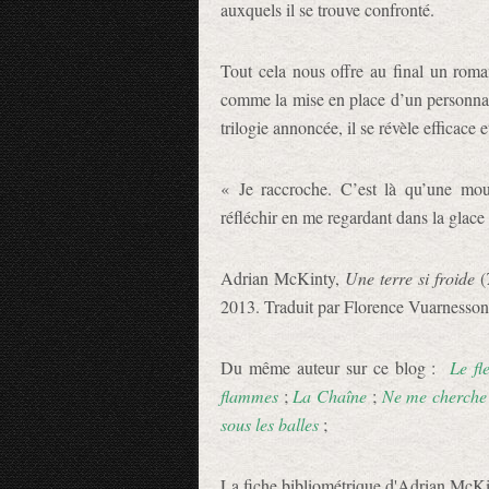
auxquels il se trouve confronté.
Tout cela nous offre au final un roman 
comme la mise en place d’un personnage
trilogie annoncée, il se révèle efficace 
« Je raccroche. C’est là qu’une mous
réfléchir en me regardant dans la glace
Adrian McKinty,
Une terre si froide
(
2013. Traduit par Florence Vuarnesson
Du même auteur sur ce blog :
Le fl
flammes
;
La Chaîne
;
Ne me cherche
sous les balles
;
La fiche bibliométrique d'Adrian McKi