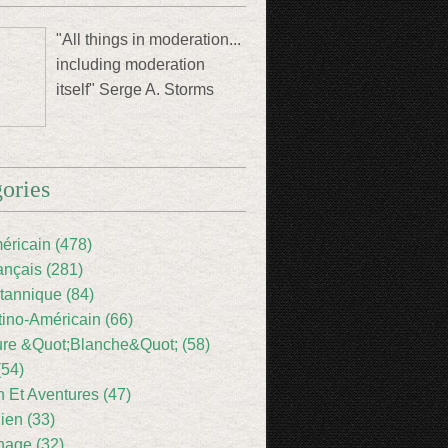
"All things in moderation...
including moderation
itself" Serge A. Storms
ories
éricain (478)
ançais (281)
itannique (84)
tino-Américain (66)
ture &Quot;Blanche&Quot; (58)
(54)
 Et Aventures (47)
lien (33)
nage (32)