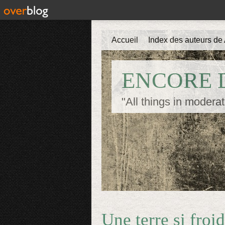
Accueil
Index des auteurs de 
ENCORE D
"All things in moderat
Une terre si fro