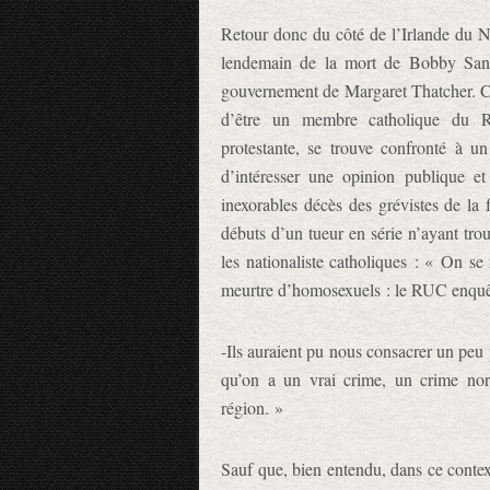
Retour donc du côté de l’Irlande du No
lendemain de la mort de Bobby Sands,
gouvernement de Margaret Thatcher. C’
d’être un membre catholique du R
protestante, se trouve confronté à u
d’intéresser une opinion publique et
inexorables décès des grévistes de la
débuts d’un tueur en série n’ayant trou
les nationaliste catholiques : « On s
meurtre d’homosexuels : le RUC enquête
-Ils auraient pu nous consacrer un peu 
qu’on a un vrai crime, un crime nor
région. »
Sauf que, bien entendu, dans ce contex