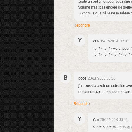
Juste un petit mot pour vous dire q
volume n'est pas encore de sortie
Si<br /> la qualité reste la même
Répondre
Y
Yan
05/12/2014 10:26
<br /> <br /> Merci pour 
<br /> <br /> <br /> <br />
B
boos
20/11/2013 01:30
j'ai reussi a avoir un entretien av
qui aiment cet artiste pour le fair
Répondre
Y
Yan
20/11/2013 06:41
<br /> <br /> Merci. Si qu