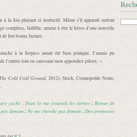
Rech
à la fois plaisant et instructif. Même s’il apparaît surtout
 complexe, faillible, amené à être le héros d’une nouvelle
et de fort bonne facture.
tache à la Serpico aurait été bien pratique. J’aurais pu
 de l’entrée tout en caressant mon appendice pileux. »
The Cold Cold Ground
, 2012), Stock, Cosmopolite Noire,
.
euve caché
;
Dans la rue j'entends les sirènes
;
Retour de
 pas demain
;
Ne me cherche pas demain
;
Des promesses
nty est
ICI
.