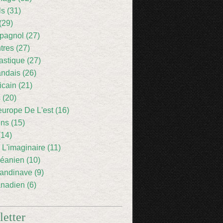
ls (31)
(29)
pagnol (27)
res (27)
astique (27)
andais (26)
icain (21)
 (20)
europe De L'est (16)
ens (15)
(14)
 L'imaginaire (11)
éanien (10)
andinave (9)
nadien (6)
etter