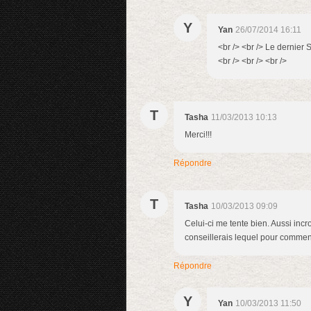
Y
Yan
26/07/2014 16:11
<br /> <br /> Le dernier 
<br /> <br /> <br />
T
Tasha
11/03/2013 10:13
Merci!!!
Répondre
T
Tasha
10/03/2013 09:09
Celui-ci me tente bien. Aussi incr
conseillerais lequel pour comme
Répondre
Y
Yan
10/03/2013 11:50