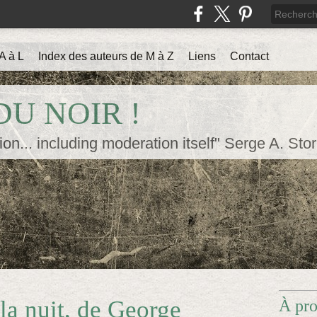
A à L
Index des auteurs de M à Z
Liens
Contact
U NOIR !
ion... including moderation itself" Serge A. Sto
la nuit, de George
À pr