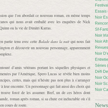
Festiva
Essais 
nsion que l’on abordait ce nouveau roman, en même temps
Noir Es
ecanos qui nous avait emballé avec les enquêtes de Nick
Rencont
Quinn ou la vie de Dimitri Karras.
Sf-Fant
Noir Irl
 en partie tenu avec cette
Balade dans la nuit
qui nous fait
Noir Afr
ashington et découvrir un nouveau personnage, apparemment
Revues
complexe.
Noir D'
Entreti
Séries 
ntouré d’amis vétérans portant les séquelles physiques et
Défi De
 menées par l’Amérique, Spero Lucas se révèle bien moins
Noir Oc
rincipes, certes, mais qui n’hésite pas non plus à s’arranger
Noir Sc
r à leur encontre. Un personnage qui fait aussi des choix qui
Noir Ca
 trouve forcé de les assumer. Bref, un de ces héros dont
ande, roman après roman, si sa chute est inéluctable où s’il
Newsl
 en cours de route.