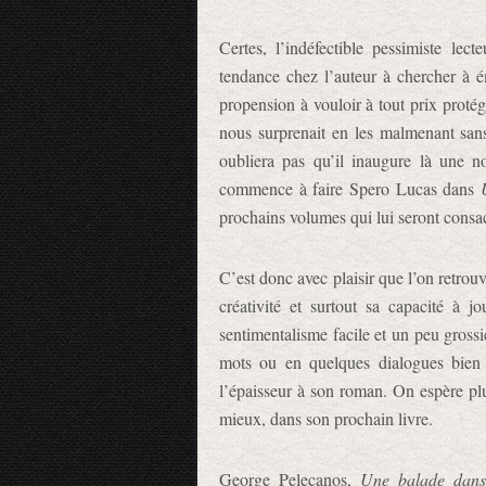
Certes, l’indéfectible pessimiste lec
tendance chez l’auteur à chercher à é
propension à vouloir à tout prix protég
nous surprenait en les malmenant san
oubliera pas qu’il inaugure là une no
commence à faire Spero Lucas dans
prochains volumes qui lui seront consa
C’est donc avec plaisir que l’on retro
créativité et surtout sa capacité à 
sentimentalisme facile et un peu grossie
mots ou en quelques dialogues bien s
l’épaisseur à son roman. On espère plu
mieux, dans son prochain livre.
George Pelecanos,
Une balade dans