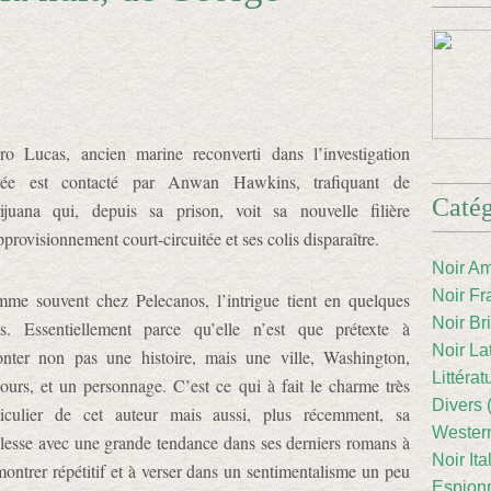
ro Lucas, ancien marine reconverti dans l’investigation
vée est contacté par Anwan Hawkins, trafiquant de
Catég
ijuana qui, depuis sa prison, voit sa nouvelle filière
pprovisionnement court-circuitée et ses colis disparaître.
Noir Am
Noir Fr
me souvent chez Pelecanos, l’intrigue tient en quelques
Noir Br
s. Essentiellement parce qu’elle n’est que prétexte à
Noir La
onter non pas une histoire, mais une ville, Washington,
Littéra
jours, et un personnage. C’est ce qui à fait le charme très
Divers 
ticulier de cet auteur mais aussi, plus récemment, sa
Western
blesse avec une grande tendance dans ses derniers romans à
Noir Ita
montrer répétitif et à verser dans un sentimentalisme un peu
Espion