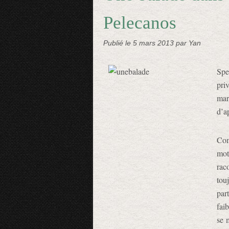
Pelecanos
Publié le
5 mars 2013
par Yan
Spe
pri
mar
d’a
Com
mot
rac
tou
par
fai
se 