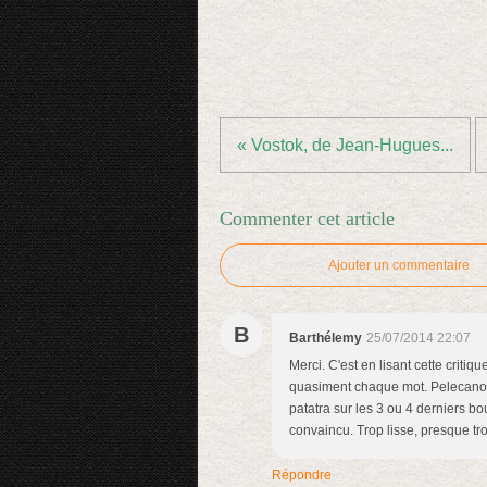
« Vostok, de Jean-Hugues...
Commenter cet article
Ajouter un commentaire
B
Barthélemy
25/07/2014 22:07
Merci. C'est en lisant cette critiq
quasiment chaque mot. Pelecanos é
patatra sur les 3 ou 4 derniers b
convaincu. Trop lisse, presque tr
Répondre