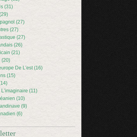
ls (31)
(29)
pagnol (27)
res (27)
astique (27)
andais (26)
icain (21)
 (20)
europe De L'est (16)
ens (15)
(14)
 L'imaginaire (11)
éanien (10)
andinave (9)
nadien (6)
etter