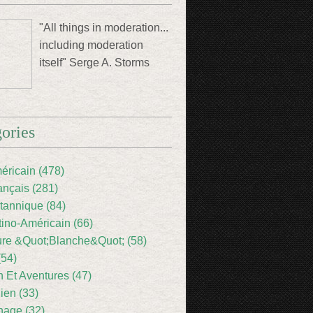
"All things in moderation...
including moderation
itself" Serge A. Storms
ories
éricain (478)
ançais (281)
itannique (84)
tino-Américain (66)
ture &Quot;Blanche&Quot; (58)
(54)
 Et Aventures (47)
lien (33)
nage (32)