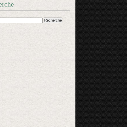
erche