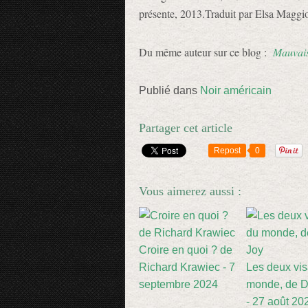
présente, 2013.
Traduit par Elsa Maggi
Du même auteur sur ce blog :
Mauvais 
Publié dans
Noir américain
Partager cet article
Repost
0
Vous aimerez aussi :
Croire en quoi ? de
Richard Krawiec - 7
Les deux vi
septembre 2024
monde, de D
- 27 août 20