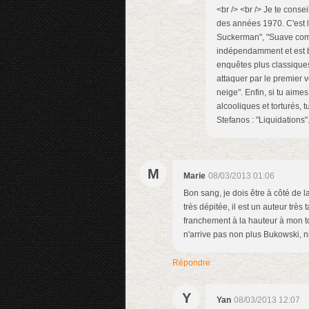
<br /> <br /> Je te cons
des années 1970. C'est 
Suckerman", "Suave comme
indépendamment et est b
enquêtes plus classiques
attaquer par le premier 
neige". Enfin, si tu aim
alcooliques et torturés,
Stefanos : "Liquidations".
M
Marie
08/03/2013 01:06
Bon sang, je dois être à côté de l
très dépitée, il est un auteur très
franchement à la hauteur à mon to
n'arrive pas non plus Bukowski, ni
Répondre
Y
Yan
08/03/2013 12:07