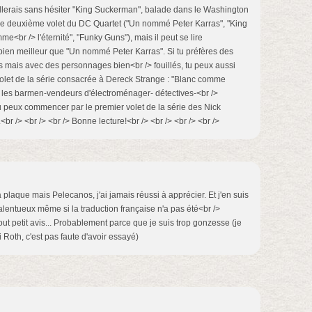
eillerais sans hésiter "King Suckerman", balade dans le Washington
le deuxième volet du DC Quartet ("Un nommé Peter Karras", "King
<br /> l'éternité", "Funky Guns"), mais il peut se lire
ien meilleur que "Un nommé Peter Karras". Si tu préfères des
 mais avec des personnages bien<br /> fouillés, tu peux aussi
volet de la série consacrée à Dereck Strange : "Blanc comme
es les barmen-vendeurs d'électroménager- détectives-<br />
 tu peux commencer par le premier volet de la série des Nick
<br /> <br /> <br /> Bonne lecture!<br /> <br /> <br /> <br />
a plaque mais Pelecanos, j'ai jamais réussi à apprécier. Et j'en suis
 talentueux même si la traduction française n'a pas été<br />
ut petit avis... Probablement parce que je suis trop gonzesse (je
 Roth, c'est pas faute d'avoir essayé)