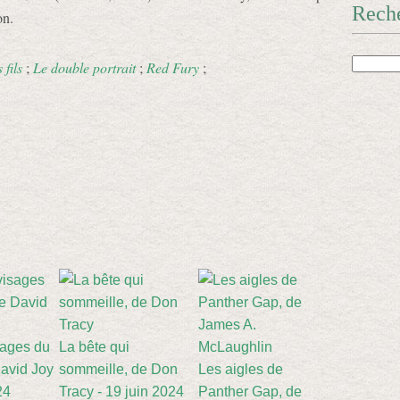
Rech
on.
fils
;
Le double portrait
;
Red Fury
;
sages du
La bête qui
avid Joy
sommeille, de Don
Les aigles de
24
Tracy - 19 juin 2024
Panther Gap, de