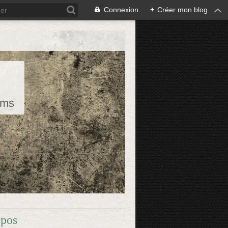
Connexion
+
Créer mon blog
rms
opos