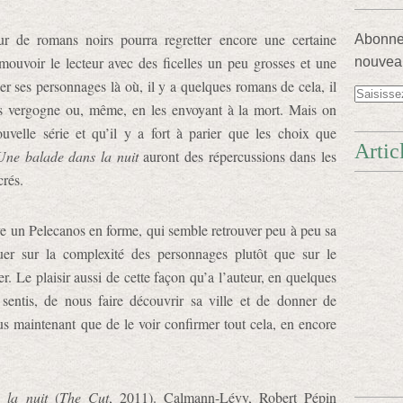
teur de romans noirs pourra regretter encore une certaine
Abonnez
mouvoir le lecteur avec des ficelles un peu grosses et une
nouveau
er ses personnages là où, il y a quelques romans de cela, il
s vergogne ou, même, en les envoyant à la mort. Mais on
uvelle série et qu’il y a fort à parier que les choix que
Artic
Une balade dans la nuit
auront des répercussions dans les
crés.
uve un Pelecanos en forme, qui semble retrouver peu à peu sa
jouer sur la complexité des personnages plutôt que sur le
r. Le plaisir aussi de cette façon qu’a l’auteur, en quelques
entis, de nous faire découvrir sa ville et de donner de
s maintenant que de le voir confirmer tout cela, en encore
 la nuit
(
The Cut
, 2011).
Calmann-Lévy, Robert Pépin