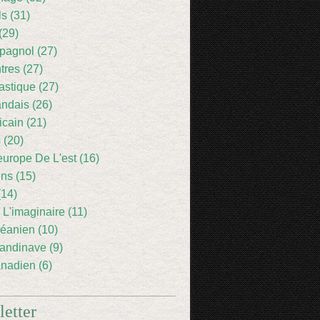
ls (31)
(29)
pagnol (27)
res (27)
astique (27)
andais (26)
icain (21)
 (20)
europe De L'est (16)
ens (15)
(14)
 L'imaginaire (11)
éanien (10)
andinave (9)
nadien (6)
etter