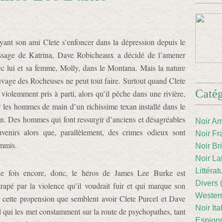
yant son ami Clete s’enfoncer dans la dépression depuis le
ssage de Katrina, Dave Robicheaux a décidé de l’amener
ec lui et sa femme, Molly, dans le Montana. Mais la nature
uvage des Rocheuses ne peut tout faire. Surtout quand Clete
Catég
 violemment pris à parti, alors qu’il pêche dans une rivière,
r les hommes de main d’un richissime texan installé dans le
in. Des hommes qui font ressurgir d’anciens et désagréables
Noir Am
uvenirs alors que, parallèlement, des crimes odieux sont
Noir Fr
mmis.
Noir Br
Noir La
Littéra
e fois encore, donc, le héros de James Lee Burke est
Divers 
ttrapé par la violence qu’il voudrait fuir et qui marque son
Western
r cette propension que semblent avoir Clete Purcel et Dave
Noir Ita
qui les met constamment sur la route de psychopathes, tant
Espion