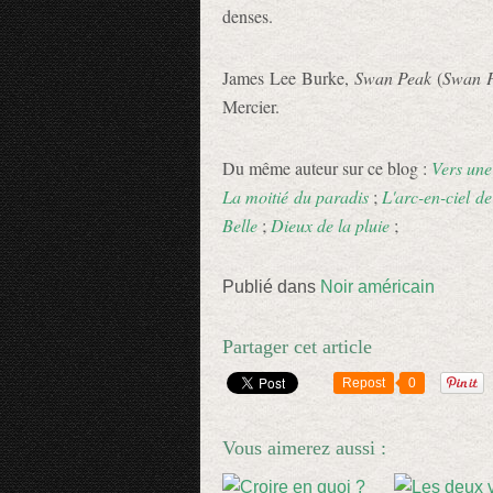
denses.
James Lee Burke,
Swan Peak
(
Swan 
Mercier.
Du même auteur sur ce blog :
Vers une
La moitié du paradis
;
L'arc-en-ciel de
Belle
;
Dieux de la pluie
;
Publié dans
Noir américain
Partager cet article
Repost
0
Vous aimerez aussi :