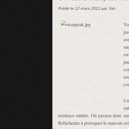
Publié le
12 mars 2012
par Yan
Vo
pa
av
sa
est
pa
co
so
co
Un
ra
existence entière. On passera donc su
Robicheaux à provoquer le mauvais œil 