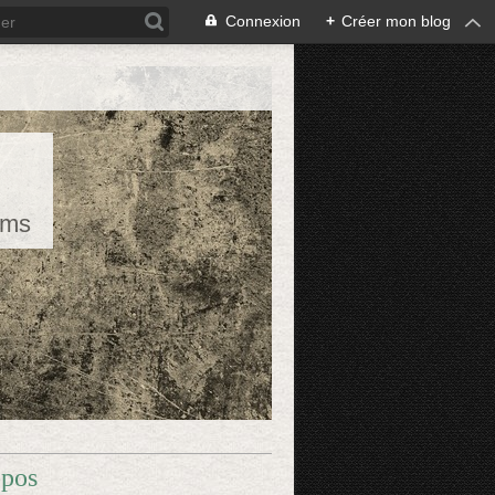
Connexion
+
Créer mon blog
rms
opos