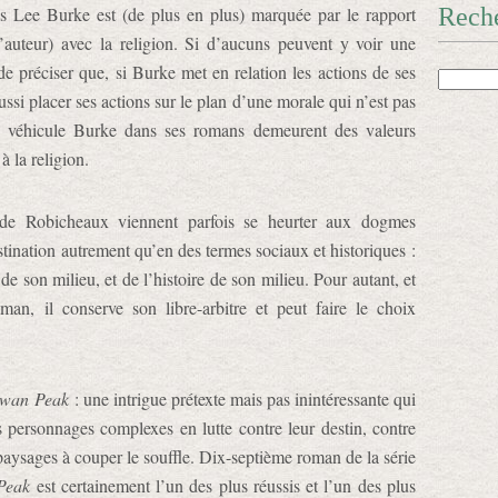
es Lee Burke est (de plus en plus) marquée par le rapport
Rech
l’auteur) avec la religion. Si d’aucuns peuvent y voir une
de préciser que, si Burke met en relation les actions de ses
ssi placer ses actions sur le plan d’une morale qui n’est pas
ue véhicule Burke dans ses romans demeurent des valeurs
à la religion.
x de Robicheaux viennent parfois se heurter aux dogmes
stination autrement qu’en des termes sociaux et historiques :
de son milieu, et de l’histoire de son milieu. Pour autant, et
an, il conserve son libre-arbitre et peut faire le choix
wan Peak
: une intrigue prétexte mais pas inintéressante qui
 personnages complexes en lutte contre leur destin, contre
paysages à couper le souffle. Dix-septième roman de la série
Peak
est certainement l’un des plus réussis et l’un des plus