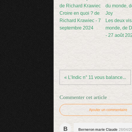
Croire en quoi ? de
Richard Krawiec - 7
Les deux vi
septembre 2024
monde, de D
- 27 août 20
« L’Indic n° 11 vous balance...
Commenter cet article
Ajouter un commentaire
B
Berneron marie Claude
28/04/2