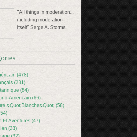
"All things in moderation...
including moderation
itself" Serge A. Storms
ories
éricain (478)
ançais (281)
itannique (84)
tino-Américain (66)
ture &Quot;Blanche&Quot; (58)
(54)
 Et Aventures (47)
lien (33)
nage (32)