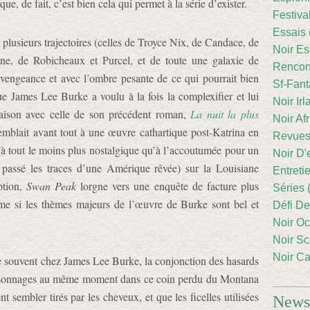
, de fait, c’est bien cela qui permet à la série d’exister.
Festiva
Essais 
r plusieurs trajectoires (celles de Troyce Nix, de Candace, de
Noir Es
e, de Robicheaux et Purcel, et de toute une galaxie de
Rencont
vengeance et avec l’ombre pesante de ce qui pourrait bien
Sf-Fant
que James Lee Burke a voulu à la fois la complexifier et lui
Noir Irl
aison avec celle de son précédent roman,
La nuit la plus
Noir Afr
emblait avant tout à une œuvre cathartique post-Katrina en
Revues
à tout le moins plus nostalgique qu’à l’accoutumée pour un
Noir D'
 passé les traces d’une Amérique rêvée) sur la Louisiane
Entreti
ption,
Swan Peak
lorgne vers une enquête de facture plus
Séries 
ême si les thèmes majeurs de l’œuvre de Burke sont bel et
Défi De
Noir Oc
Noir Sc
Noir Ca
 souvent chez James Lee Burke, la conjonction des hasards
 personnages au même moment dans ce coin perdu du Montana
nt sembler tirés par les cheveux, et que les ficelles utilisées
Newsl