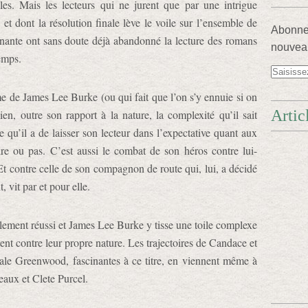
les. Mais les lecteurs qui ne jurent que par une intrigue
 et dont la résolution finale lève le voile sur l’ensemble de
Abonnez
nnante ont sans doute déjà abandonné la lecture des romans
nouveau
emps.
rme de James Lee Burke (ou qui fait que l’on s’y ennuie si on
Artic
ien, outre son rapport à la nature, la complexité qu’il sait
 qu’il a de laisser son lecteur dans l’expectative quant aux
dre ou pas. C’est aussi le combat de son héros contre lui-
Et contre celle de son compagnon de route qui, lui, a décidé
, vit par et pour elle.
lement réussi et James Lee Burke y tisse une toile complexe
ent contre leur propre nature. Les trajectoires de Candace et
e Greenwood, fascinantes à ce titre, en viennent même à
eaux et Clete Purcel.