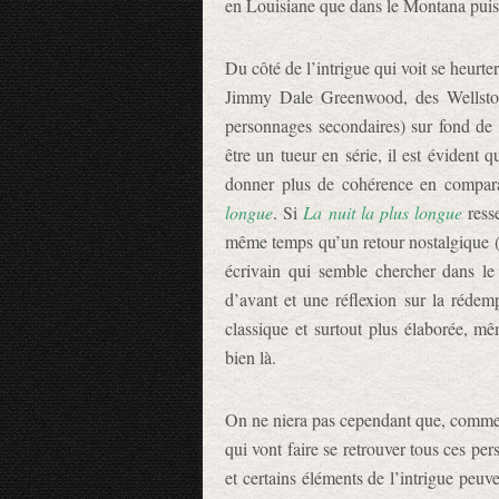
en Louisiane que dans le Montana puisque
Du côté de l’intrigue qui voit se heurte
Jimmy Dale Greenwood, des Wellston
personnages secondaires) sur fond de 
être un tueur en série, il est évident 
donner plus de cohérence en compar
longue
. Si
La nuit la plus longue
ress
même temps qu’un retour nostalgique (
écrivain qui semble chercher dans le
d’avant et une réflexion sur la rédem
classique et surtout plus élaborée, m
bien là.
On ne niera pas cependant que, comme
qui vont faire se retrouver tous ces
et certains éléments de l’intrigue peuve