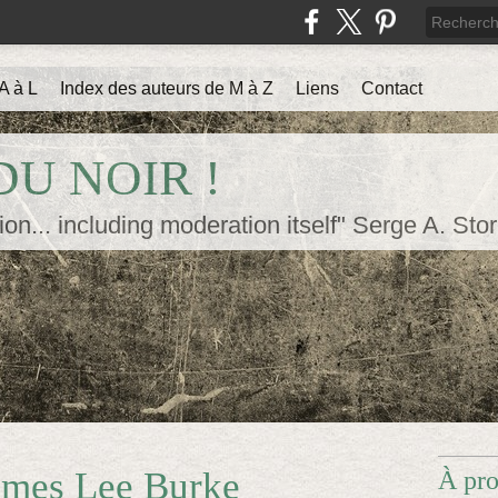
A à L
Index des auteurs de M à Z
Liens
Contact
U NOIR !
ion... including moderation itself" Serge A. Sto
ames Lee Burke
À pr