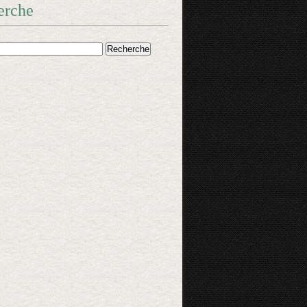
erche