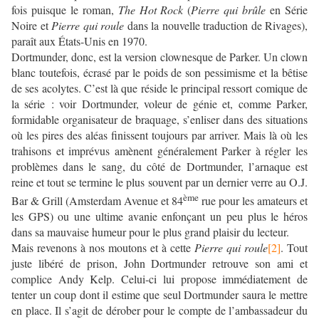
fois puisque le roman,
The Hot Rock
(
Pierre qui brûle
en Série
Noire et
Pierre qui roule
dans la nouvelle traduction de Rivages),
paraît aux États-Unis en 1970.
Dortmunder, donc, est la version clownesque de Parker. Un clown
blanc toutefois, écrasé par le poids de son pessimisme et la bêtise
de ses acolytes. C’est là que réside le principal ressort comique de
la série : voir Dortmunder, voleur de génie et, comme Parker,
formidable organisateur de braquage, s’enliser dans des situations
où les pires des aléas finissent toujours par arriver. Mais là où les
trahisons et imprévus amènent généralement Parker à régler les
problèmes dans le sang, du côté de Dortmunder, l’arnaque est
reine et tout se termine le plus souvent par un dernier verre au O.J.
ème
Bar & Grill (Amsterdam Avenue et 84
rue pour les amateurs et
les GPS) ou une ultime avanie enfonçant un peu plus le héros
dans sa mauvaise humeur pour le plus grand plaisir du lecteur.
Mais revenons à nos moutons et à cette
Pierre qui roule
[2]
. Tout
juste libéré de prison, John Dortmunder retrouve son ami et
complice Andy Kelp. Celui-ci lui propose immédiatement de
tenter un coup dont il estime que seul Dortmunder saura le mettre
en place. Il s’agit de dérober pour le compte de l’ambassadeur du