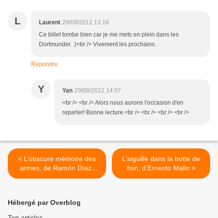
L
Laurent
29/09/2012 13:16
Ce billet tombe bien car je me mets en plein dans les
Dortmunder. :)<br /> Vivement les prochains.
Répondre
Y
Yan
29/09/2012 14:07
<br /> <br /> Alors nous aurons l'occasion d'en
reparler! Bonne lecture.<br /> <br /> <br /> <br />
< L’obscure mémoire des
L’aiguille dans la botte de
armes, de Ramón Díaz-
foin, d’Ernesto Mallo >
Eterovic
Hébergé par Overblog
Top articles