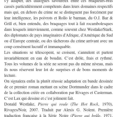
s’y adapter, des dialogues savoureux entre ces braqueurs-bras
cassés particulièrement compétents dans leurs domaines respectifs
mais qui, en dehors du crime ne se distinguent pas forcément par
leur intelligence, les poivrots et Rollo le barman, du O.J. Bar &
Grill et, bien entendu, des braquages tout à fait rocambolesques
dans lesquels interviennent, comme souvent chez Westlake/Stark,
des diplomates de pays imaginaires d’Afrique, d’Amérique du Sud
ou d’Europe centrale, ou des tâcherons du crime arrivant avec un
coup censément lucratif et immanquable.
Les situations se télescopent, se croisent, s’annulent et partent
invariablement en eau de boudin. C’est drôle, frais et rythmé.
Tous les volumes de la série ne seront pas du même niveau, mais
ils nous réservent leur lot de surprises et de bons moments de
lecture.
On signalera enfin la plutôt réussie adaptation en bande dessinée
de ce premier roman mettant en scène Dortmunder dans le cadre
de la collection créée en collaboration par Rivages et Casterman.
C’est Lax qui dessine et c’est joliment fait.
Donald Westlake,
Pierre qui roule
(
The Hot Rock
, 1970),
Rivages/Noir, 2007. Traduit par Alexis G. Nolent. Première
traduction française à la Série Noire (
Pierre qui brûle
, 1971,