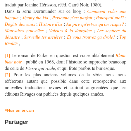
traduit par Jeanine Hérisson, rééd. Carré Noir, 1980).
Dans la série Dortmunder sur ce blog :
Comment voler une
banque
;
Jimmy the kid
;
Personne n'est parfait
;
Pourquoi moi?
;
Dégâts des eaux
;
Histoire d'os
;
Au pire qu'est-ce qu'on risque?
;
Mauvaises nouvelles
;
Voleurs à la douzaine
;
Les sentiers du
désastre
;
Surveille tes arrières
;
Et vous trouvez ça drôle?
;
Top
Réalité
;
[1]
Le roman de Parker en question est vraisemblablement
Blanc
bleu noir
, publié en 1968, dont l’histoire se rapproche beaucoup
de celle de
Pierre qui roule
, et qui frôle parfois le burlesque.
[2]
Pour les plus anciens volumes de la série, nous nous
référerons autant que possible dans cette rétrospective aux
nouvelles traductions revues et surtout augmentées que les
éditions Rivages ont publiées depuis quelques années.
#Noir américain
Partager