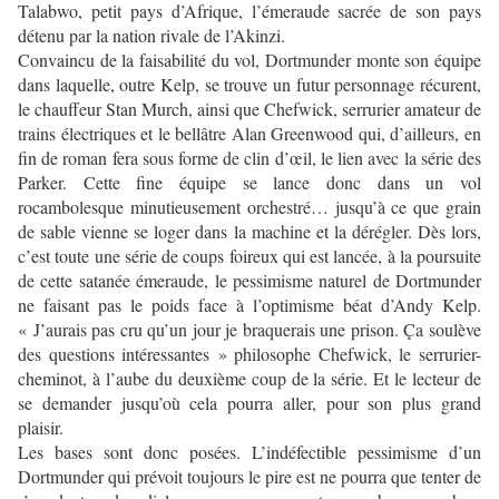
Talabwo, petit pays d’Afrique, l’émeraude sacrée de son pays
détenu par la nation rivale de l’Akinzi.
Convaincu de la faisabilité du vol, Dortmunder monte son équipe
dans laquelle, outre Kelp, se trouve un futur personnage récurent,
le chauffeur Stan Murch, ainsi que Chefwick, serrurier amateur de
trains électriques et le bellâtre Alan Greenwood qui, d’ailleurs, en
fin de roman fera sous forme de clin d’œil, le lien avec la série des
Parker. Cette fine équipe se lance donc dans un vol
rocambolesque minutieusement orchestré… jusqu’à ce que grain
de sable vienne se loger dans la machine et la dérégler. Dès lors,
c’est toute une série de coups foireux qui est lancée, à la poursuite
de cette satanée émeraude, le pessimisme naturel de Dortmunder
ne faisant pas le poids face à l’optimisme béat d’Andy Kelp.
« J’aurais pas cru qu’un jour je braquerais une prison. Ça soulève
des questions intéressantes » philosophe Chefwick, le serrurier-
cheminot, à l’aube du deuxième coup de la série. Et le lecteur de
se demander jusqu’où cela pourra aller, pour son plus grand
plaisir.
Les bases sont donc posées. L’indéfectible pessimisme d’un
Dortmunder qui prévoit toujours le pire est ne pourra que tenter de