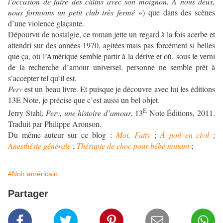
l’occasion de faire des câlins avec son moignon. À nous deux,
nous formions un petit club très fermé
») que dans des scènes
d’une violence glaçante.
Dépourvu de nostalgie, ce roman jette un regard à la fois acerbe et
attendri sur des années 1970, agitées mais pas forcément si belles
que ça, où l’Amérique semble partir à la dérive et où, sous le verni
de la recherche d’amour universel, personne ne semble prêt à
s’accepter tel qu’il est.
Perv
est un beau livre. Et puisque je découvre avec lui les éditions
13E Note, je précise que c’est aussi un bel objet.
E
Jerry Stahl,
Perv, une histoire d’amour
, 13
Note Éditions, 2011.
Traduit par Philippe Aronson.
Du même auteur sur ce blog :
Moi, Fatty
;
À poil en civil
;
Anesthésie générale
;
Thérapie de choc pour bébé mutant
;
#Noir américain
Partager