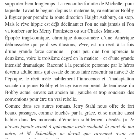
supporter bien longtemps. La rencontre fortuite de Michelle, pour
laquelle il avait le béguin depuis la maternelle, va entraîner Bobby
à fuguer pour prendre la route direction Haight Ashbury, en stop.
Mais le rêve hippie est déjà déclinant et l’on ne sait jamais si l’on
va tomber sur les Merry Pranksters ou sur Charles Manson.
Épopée tragi-comique, chronique douce-amère d’une Amérique
déboussolée qui perd ses illusions,
Perv
, est un récit à la fois
d’une grande force comique – pour peu que l’on apprécie le
deuxième, voire le troisième degré en la matière – et d’une grande
intensité dramatique. Raconté à la première personne par le héros
devenu adulte mais qui essaie de nous faire ressentir sa naïveté de
l’époque, le récit mêle habilement l’innocence et l’inadaptation
sociale du jeune Bobby et le cynisme empreint de tendresse du
Bobby actuel envers cet ancien lui, gauche et trop soucieux des
conventions pour être un vrai rebelle.
Comme dans ses autres romans, Jerry Stahl nous offre de fort
beaux passages, comme touchés par la grâce, et se montre aussi
habile dans les moments d’émotion subtilement décalés («
Je
n’avais jamais avoué à quiconque avoir souhaité la mort de ma
mère, et M. Schmidlap ne devait que rarement avoir eu