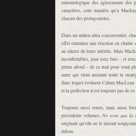
entomologique des agissements des pe
caractères, cette manière qu’a Macka
chacun des protagonistes.
Dans un milieu ultra concurrentiel, ch
effet entraîner une réaction en chaîne
au mieux de leurs intérêts. Mais Macka
inconfortables, joue avec brio – et av
prime abord – de ce trait pour venir pla
autre qui vient anéantir toute la strat
dans lequel évoluent Calum MacLean e
et la perfection n’est toujours pas de c
Toujours aussi retors, mais aussi bi
précédents volumes,
Ne reste que la 
originale qu’elle ne le laissait soupçon
rideau.