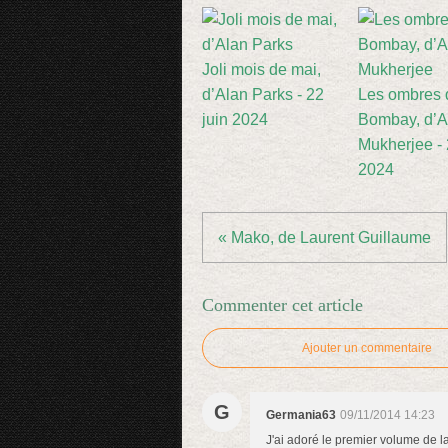
Joli mois de mai,
d’Alan Parks - 22
Les ombres 
juin 2024
Bombay, d’A
Mukherjee -
2024
« Mako, de Laurent Guillaume
Commenter cet article
Ajouter un commentaire
G
Germania63
09/11/2014 14:23
J'ai adoré le premier volume de la 