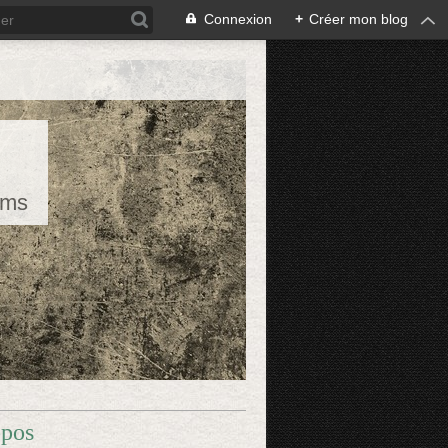
Connexion
+
Créer mon blog
rms
opos