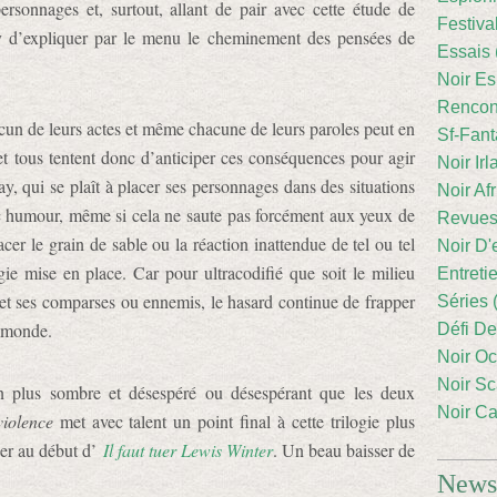
rsonnages et, surtout, allant de pair avec cette étude de
Festiva
y d’expliquer par le menu le cheminement des pensées de
Essais 
Noir Es
Rencont
acun de leurs actes et même chacune de leurs paroles peut en
Sf-Fant
 et tous tentent donc d’anticiper ces conséquences pour agir
Noir Irl
y, qui se plaît à placer ses personnages dans des situations
Noir Afr
ec humour, même si cela ne saute pas forcément aux yeux de
Revues
cer le grain de sable ou la réaction inattendue de tel ou tel
Noir D'
égie mise en place. Car pour ultracodifié que soit le milieu
Entreti
t ses comparses ou ennemis, le hasard continue de frapper
Séries 
e monde.
Défi De
Noir Oc
Noir Sc
en plus sombre et désespéré ou désespérant que les deux
Noir Ca
violence
met avec talent un point final à cette trilogie plus
ner au début d’
Il faut tuer Lewis Winter
. Un beau baisser de
Newsl