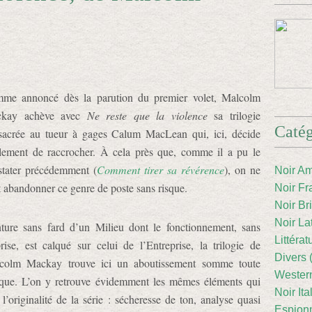
me annoncé dès la parution du premier volet, Malcolm
kay achève avec
Ne reste que la violence
sa trilogie
Catég
sacrée au tueur à gages Calum MacLean qui, ici, décide
alement de raccrocher. À cela près que, comme il a pu le
stater précédemment (
Comment tirer sa révérence
), on ne
Noir Am
 abandonner ce genre de poste sans risque.
Noir Fr
Noir Br
Noir La
nture sans fard d’un Milieu dont le fonctionnement, sans
Littéra
rise, est calqué sur celui de l’Entreprise, la trilogie de
Divers 
colm Mackay trouve ici un aboutissement somme toute
Western
ique. L’on y retrouve évidemment les mêmes éléments qui
Noir Ita
 l’originalité de la série : sécheresse de ton, analyse quasi
Espion