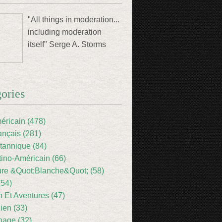
"All things in moderation...
including moderation
itself" Serge A. Storms
ories
éricain (478)
ançais (281)
itannique (84)
tino-Américain (66)
ture &Quot;Blanche&Quot; (58)
(54)
 Et Aventures (47)
lien (33)
nage (32)