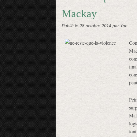
Mackay
Publié le
28 octobre 2014
par Yan
Com
Mac
con
fin
con
peut
Pei
surp
Mal
log
font