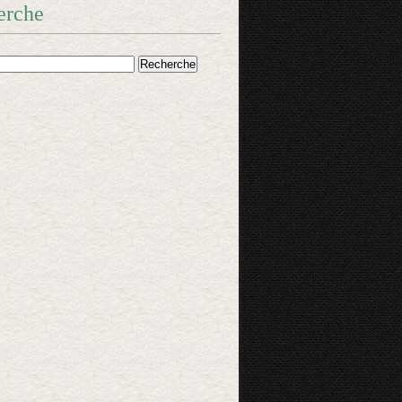
erche