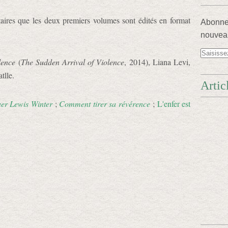
taires que les deux premiers volumes sont édités en format
Abonnez
nouveau
lence
(
The Sudden Arrival of Violence
, 2014), Liana Levi,
tlle.
Artic
tuer Lewis Winter
;
Comment tirer sa révérence
;
L'enfer est