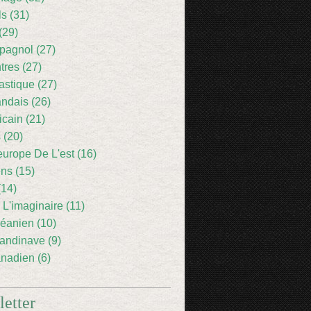
ls (31)
(29)
pagnol (27)
res (27)
astique (27)
andais (26)
icain (21)
 (20)
europe De L'est (16)
ens (15)
(14)
 L'imaginaire (11)
éanien (10)
andinave (9)
nadien (6)
etter