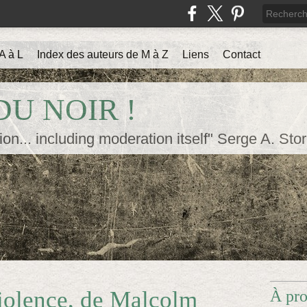
A à L
Index des auteurs de M à Z
Liens
Contact
U NOIR !
ion... including moderation itself" Serge A. Sto
violence, de Malcolm
À pr