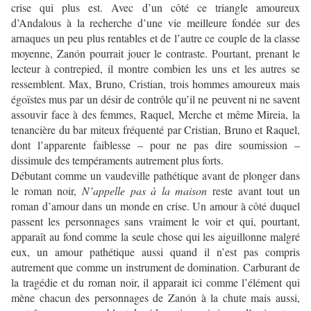
crise qui plus est. Avec d’un côté ce triangle amoureux
d’Andalous à la recherche d’une vie meilleure fondée sur des
arnaques un peu plus rentables et de l’autre ce couple de la classe
moyenne, Zanón pourrait jouer le contraste. Pourtant, prenant le
lecteur à contrepied, il montre combien les uns et les autres se
ressemblent. Max, Bruno, Cristian, trois hommes amoureux mais
égoïstes mus par un désir de contrôle qu’il ne peuvent ni ne savent
assouvir face à des femmes, Raquel, Merche et même Mireia, la
tenancière du bar miteux fréquenté par Cristian, Bruno et Raquel,
dont l’apparente faiblesse – pour ne pas dire soumission –
dissimule des tempéraments autrement plus forts.
Débutant comme un vaudeville pathétique avant de plonger dans
le roman noir,
N’appelle pas à la maison
reste avant tout un
roman d’amour dans un monde en crise. Un amour à côté duquel
passent les personnages sans vraiment le voir et qui, pourtant,
apparaît au fond comme la seule chose qui les aiguillonne malgré
eux, un amour pathétique aussi quand il n’est pas compris
autrement que comme un instrument de domination. Carburant de
la tragédie et du roman noir, il apparait ici comme l’élément qui
mène chacun des personnages de Zanón à la chute mais aussi,