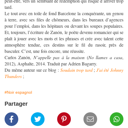
peut-être, vers un semblant de rédemption qui risque d’arriver trop
tard.
Le tout avec en toile de fond Barcelone la conquérante, un genou
à terre, avec ses files de chômeurs, dans les bureaux d’agences
pour l’emploi, dans les hôpitaux ou devant les soupes populaires.
Et, toujours, l’écriture de Zanón, le poète devenu romancier qui se
plaît à jouer avec les mots et les phrases et crée avec talent cette
atmosphère tendue, ces destins sur le fil du rasoir, près de
basculer. C’est, une fois encore, une réussite.
Carlos Zanón,
N’appelle pas à la maison
(
No llames a casa
,
2012), Asphalte, 2014. Traduit par Adrien Bagarry.
Du même auteur sur ce blog :
Soudain trop tard
;
J'ai été Johnny
Thunders
;
#Noir espagnol
Partager