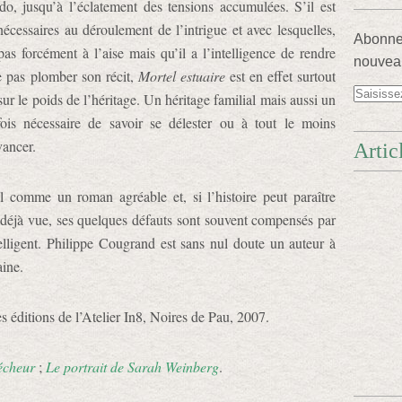
o, jusqu’à l’éclatement des tensions accumulées. S’il est
écessaires au déroulement de l’intrigue et avec lesquelles,
Abonnez
 pas forcément à l’aise mais qu’il a l’intelligence de rendre
nouveau
ne pas plomber son récit,
Mortel estuaire
est en effet surtout
r le poids de l’héritage. Un héritage familial mais aussi un
rfois nécessaire de savoir se délester ou à tout le moins
vancer.
Artic
 comme un roman agréable et, si l’histoire peut paraître
t déjà vue, ses quelques défauts sont souvent compensés par
elligent. Philippe Cougrand est sans nul doute un auteur à
aine.
es éditions de l’Atelier In8, Noires de Pau, 2007.
écheur
;
Le portrait de Sarah Weinberg
.