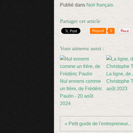
Publié dans
Noir français
Partager cet article
Repost
0
Vous aimerez aussi :
La ligne, de
Nul ennemi comme
Christophe Ti
un frère, de Frédéric
août 2023
Paulin - 20 août
2024
« Petit guide de l'entrepreneur...