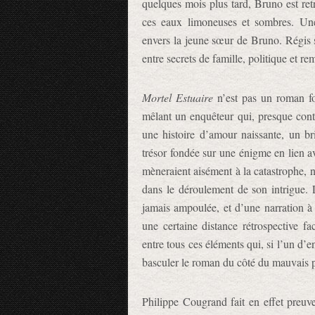
quelques mois plus tard, Bruno est retr
ces eaux limoneuses et sombres. Une n
envers la jeune sœur de Bruno. Régis s
entre secrets de famille, politique et re
Mortel Estuaire
n’est pas un roman fon
mêlant un enquêteur qui, presque contr
une histoire d’amour naissante, un br
trésor fondée sur une énigme en lien av
mèneraient aisément à la catastrophe, n
dans le déroulement de son intrigue. L’
jamais ampoulée, et d’une narration 
une certaine distance rétrospective f
entre tous ces éléments qui, si l’un d’en
basculer le roman du côté du mauvais p
Philippe Cougrand fait en effet preuve