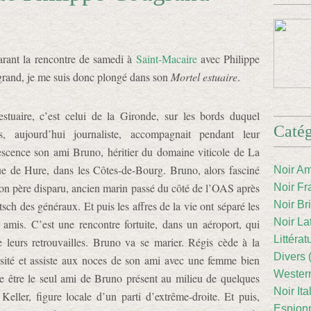
arant la rencontre de samedi à
Saint-Macaire
avec Philippe
rand, je me suis donc plongé dans son
Mortel estuaire
.
estuaire, c’est celui de la Gironde, sur les bords duquel
Catég
s, aujourd’hui journaliste, accompagnait pendant leur
escence son ami Bruno, héritier du domaine viticole de La
e de Hure, dans les Côtes-de-Bourg. Bruno, alors fasciné
Noir Am
son père disparu, ancien marin passé du côté de l’OAS après
Noir Fr
tsch des généraux. Et puis les affres de la vie ont séparé les
Noir Br
Noir La
 amis. C’est une rencontre fortuite, dans un aéroport, qui
Littéra
le leurs retrouvailles. Bruno va se marier. Régis cède à la
Divers 
osité et assiste aux noces de son ami avec une femme bien
Western
e être le seul ami de Bruno présent au milieu de quelques
Noir Ita
ller, figure locale d’un parti d’extrême-droite. Et puis,
Espion