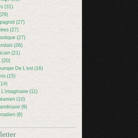
ls (31)
(29)
pagnol (27)
res (27)
astique (27)
andais (26)
icain (21)
 (20)
europe De L'est (16)
ens (15)
(14)
 L'imaginaire (11)
éanien (10)
andinave (9)
nadien (6)
etter