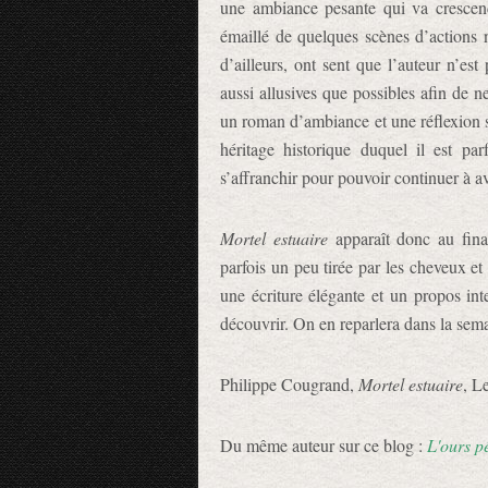
une ambiance pesante qui va crescend
émaillé de quelques scènes d’actions n
d’ailleurs, ont sent que l’auteur n’est
aussi allusives que possibles afin de 
un roman d’ambiance et une réflexion su
héritage historique duquel il est pa
s’affranchir pour pouvoir continuer à a
Mortel estuaire
apparaît donc au final
parfois un peu tirée par les cheveux e
une écriture élégante et un propos int
découvrir. On en reparlera dans la sem
Philippe Cougrand,
Mortel estuaire
, L
Du même auteur sur ce blog :
L'ours p