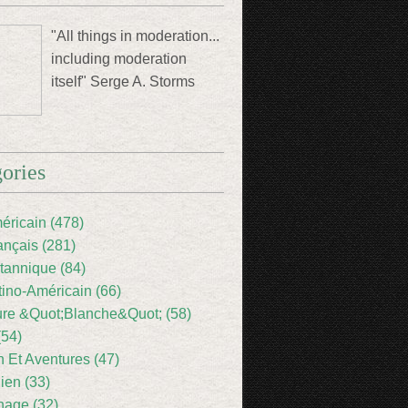
"All things in moderation...
including moderation
itself" Serge A. Storms
ories
éricain (478)
ançais (281)
itannique (84)
tino-Américain (66)
ture &Quot;Blanche&Quot; (58)
(54)
 Et Aventures (47)
lien (33)
nage (32)