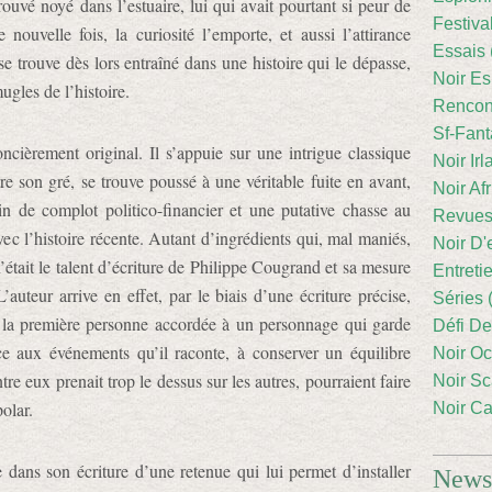
ouvé noyé dans l’estuaire, lui qui avait pourtant si peur de
Festiva
ouvelle fois, la curiosité l’emporte, et aussi l’attirance
Essais 
e trouve dès lors entraîné dans une histoire qui le dépasse,
Noir Es
mugles de l’histoire.
Rencont
Sf-Fant
cièrement original. Il s’appuie sur une intrigue classique
Noir Irl
e son gré, se trouve poussé à une véritable fuite en avant,
Noir Afr
in de complot politico-financier et une putative chasse au
Revues
ec l’histoire récente. Autant d’ingrédients qui, mal maniés,
Noir D'
’était le talent d’écriture de Philippe Cougrand et sa mesure
Entreti
auteur arrive en effet, par le biais d’une écriture précise,
Séries 
à la première personne accordée à un personnage qui garde
Défi De
ace aux événements qu’il raconte, à conserver un équilibre
Noir Oc
tre eux prenait trop le dessus sur les autres, pourraient faire
Noir Sc
olar.
Noir Ca
 dans son écriture d’une retenue qui lui permet d’installer
Newsl