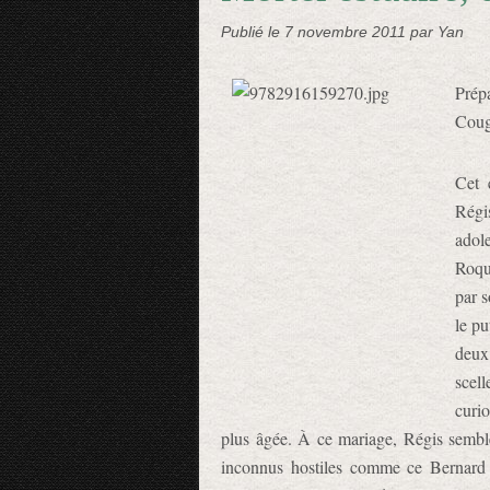
Publié le
7 novembre 2011
par Yan
Prép
Coug
Cet 
Régi
adol
Roqu
par 
le pu
deux
scel
curi
plus âgée. À ce mariage, Régis sembl
inconnus hostiles comme ce Bernard Ke