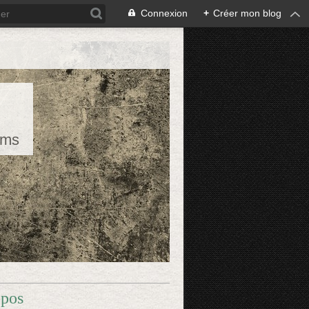
Connexion
+
Créer mon blog
rms
opos