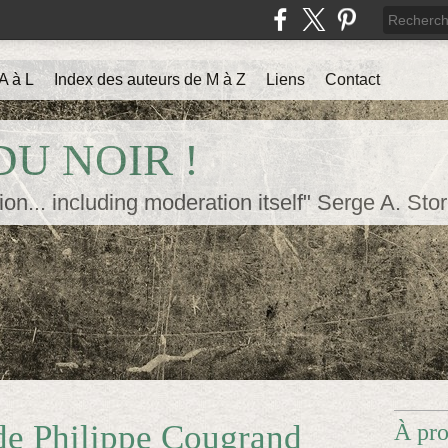
A à L
Index des auteurs de M à Z
Liens
Contact
U NOIR !
ion... including moderation itself" Serge A. Sto
 de Philippe Cougrand
À pr