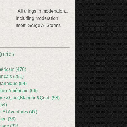
"All things in moderation...
including moderation
itself" Serge A. Storms
ories
éricain (478)
ançais (281)
itannique (84)
tino-Américain (66)
ture &Quot;Blanche&Quot; (58)
(54)
 Et Aventures (47)
lien (33)
nage (32)