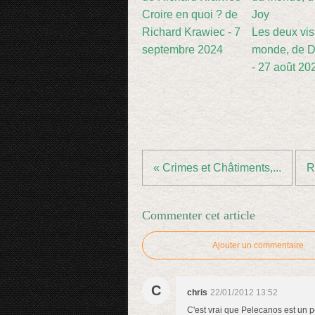
Croire en quoi ? de
Richard Krawiec - 7
Les deux vi
septembre 2024
monde, de D
- 27 août 20
« Crimes et Châtiments,...
R
Commenter cet article
Ajouter un commentaire
C
chris
22/01/2012 13:52
C'est vrai que Pelecanos est un p