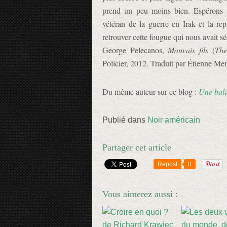
prend un peu moins bien. Espérons 
vétéran de la guerre en Irak et la r
retrouver cette fougue qui nous avait sé
George Pelecanos,
Mauvais fils
(
Th
Policier, 2012. Traduit par Étienne Me
Du même auteur sur ce blog :
Une bala
Publié dans
Noir américain
Partager cet article
Repost
0
Vous aimerez aussi :