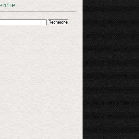
erche