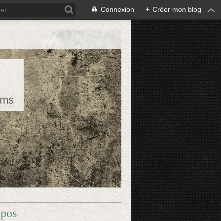
Connexion
+
Créer mon blog
rms
opos