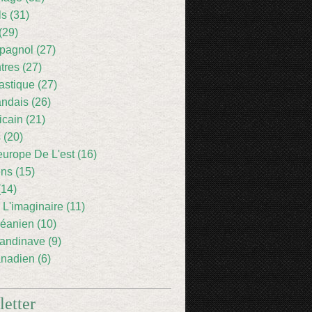
ls (31)
(29)
pagnol (27)
res (27)
astique (27)
andais (26)
icain (21)
 (20)
europe De L'est (16)
ens (15)
(14)
 L'imaginaire (11)
éanien (10)
andinave (9)
nadien (6)
etter