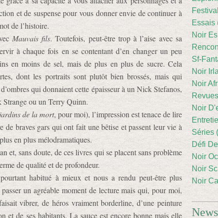
nte grâce à sa capacité à vous attacher aux personnages et à
Festiva
’action et de suspense pour vous donner envie de continuer à
Essais 
mot de l’histoire.
Noir Es
avec
Mauvais fils
. Toutefois, peut-être trop à l’aise avec sa
Rencont
servir à chaque fois en se contentant d’en changer un peu
Sf-Fant
ns en moins de sel, mais de plus en plus de sucre. Cela
Noir Irl
tes, dont les portraits sont plutôt bien brossés, mais qui
Noir Afr
d’ombres qui donnaient cette épaisseur à un Nick Stefanos,
Revues
k Strange ou un Terry Quinn.
Noir D'
jardins de la mort
, pour moi), l’impression est tenace de lire
Entreti
 de braves gars qui ont fait une bêtise et passent leur vie à
Séries 
 plus en plus mélodramatiques.
Défi De
n et, sans doute, de ces livres qui se placent sans problème
Noir Oc
erme de qualité et de profondeur.
Noir Sc
ourtant habitué à mieux et nous a rendu peut-être plus
Noir Ca
t passer un agréable moment de lecture mais qui, pour moi,
isait vibrer, de héros vraiment borderline, d’une peinture
Newsl
n et de ses habitants. La sauce est encore bonne mais elle