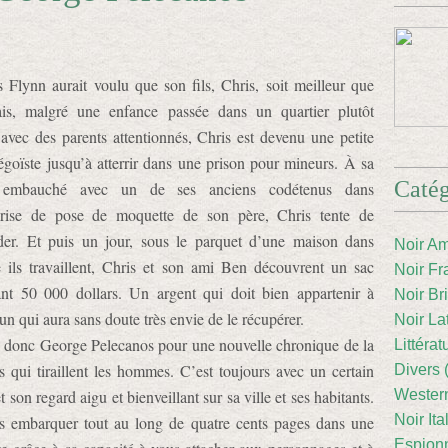
Flynn aurait voulu que son fils, Chris, soit meilleur que
ais, malgré une enfance passée dans un quartier plutôt
avec des parents attentionnés, Chris est devenu une petite
égoïste jusqu’à atterrir dans une prison pour mineurs. À sa
Catég
, embauché avec un de ses anciens codétenus dans
eprise de pose de moquette de son père, Chris tente de
der. Et puis un jour, sous le parquet d’une maison dans
Noir Am
e ils travaillent, Chris et son ami Ben découvrent un sac
Noir Fr
nt 50 000 dollars. Un argent qui doit bien appartenir à
Noir Br
un qui aura sans doute très envie de le récupérer.
Noir La
 donc George Pelecanos pour une nouvelle chronique de la
Littéra
 qui tiraillent les hommes. C’est toujours avec un certain
Divers 
t son regard aigu et bienveillant sur sa ville et ses habitants.
Western
Noir Ita
s embarquer tout au long de quatre cents pages dans une
Espion