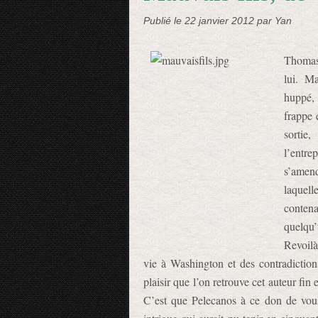
Publié le
22 janvier 2012
par Yan
Thomas 
lui. M
huppé, 
frappe 
sortie
l’entr
s’amen
laquell
contena
quelqu’
Revoilà
vie à Washington et des contradictions
plaisir que l’on retrouve cet auteur fin e
C’est que Pelecanos à ce don de vou