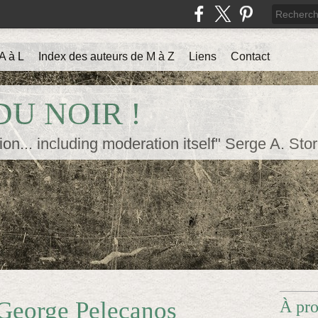
A à L
Index des auteurs de M à Z
Liens
Contact
U NOIR !
ion... including moderation itself" Serge A. Sto
 George Pelecanos
À pr