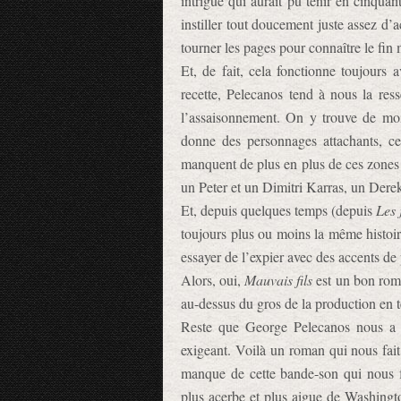
intrigue qui aurait pu tenir en cinqua
instiller tout doucement juste assez d
tourner les pages pour connaître le fin 
Et, de fait, cela fonctionne toujours 
recette, Pelecanos tend à nous la res
l’assaisonnement. On y trouve de moi
donne des personnages attachants, cer
manquent de plus en plus de ces zones 
un Peter et un Dimitri Karras, un Dere
Et, depuis quelques temps (depuis
Les 
toujours plus ou moins la même histoire
essayer de l’expier avec des accents de
Alors, oui,
Mauvais fils
est un bon roma
au-dessus du gros de la production en t
Reste que George Pelecanos nous a p
exigeant. Voilà un roman qui nous fai
manque de cette bande-son qui nous fa
plus acerbe et plus aigue de Washingto