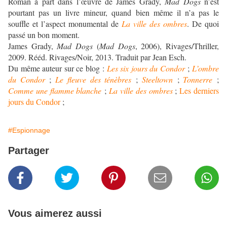
Roman à part dans l’œuvre de James Grady,
Mad Dogs
n’est
pourtant pas un livre mineur, quand bien même il n’a pas le
souffle et l’aspect monumental de
La ville des ombres
. De quoi
passé un bon moment.
James Grady,
Mad Dogs
(
Mad Dogs
, 2006), Rivages/Thriller,
2009. Rééd. Rivages/Noir, 2013. Traduit par Jean Esch.
Du même auteur sur ce blog :
Les six jours du Condor
;
L’ombre
du Condor
;
Le fleuve des ténèbres
;
Steeltown
;
Tonnerre
;
Comme une flamme blanche
;
La ville des ombres
;
Les derniers
jours du Condor
;
#Espionnage
Partager
Vous aimerez aussi