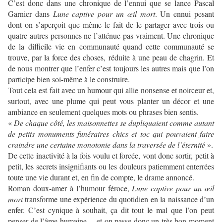
C’est donc dans une chronique de l’ennui que se lance Pascal
Garnier dans
Lune captive pour un œil mort
. Un ennui pesant
dont on s’aperçoit que même le fait de le partager avec trois ou
quatre autres personnes ne l’atténue pas vraiment. Une chronique
de la difficile vie en communauté quand cette communauté se
trouve, par la force des choses, réduite à une peau de chagrin. Et
de nous montrer que l’enfer c’est toujours les autres mais que l’on
participe bien soi-même à le construire.
Tout cela est fait avec un humour qui allie nonsense et noirceur et,
surtout, avec une plume qui peut vous planter un décor et une
ambiance en seulement quelques mots ou phrases bien sentis.
«
De chaque côté, les maisonnettes se dupliquaient comme autant
de petits monuments funéraires chics et toc qui pouvaient faire
craindre une certaine monotonie dans la traversée de l’éternité
».
De cette inactivité à la fois voulu et forcée, vont donc sortir, petit à
petit, les secrets insignifiants ou les douleurs patiemment enterrées
toute une vie durant et, en fin de compte, le drame annoncé.
Roman doux-amer à l’humour féroce,
Lune captive pour un œil
mort
transforme une expérience du quotidien en la naissance d’un
enfer. C’est cynique à souhait, ça dit tout le mal que l’on peut
penser de l’âme humaine… et on passe donc un très bon moment