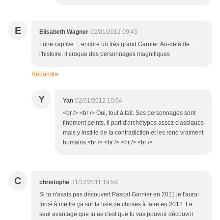
E
Elisabeth Wagner
02/01/2012 09:45
Lune captive..., encore un très grand Garnier. Au-delà de
l'histoire, il croque des personnages magnifiques
Répondre
Y
Yan
02/01/2012 10:04
<br /> <br /> Oui, tout à fait. Ses personnages sont
finement peints. Il part d'archétypes assez classiques
mais y instille de la contradiction et les rend vraiment
humains.<br /> <br /> <br /> <br />
C
christophe
31/12/2011 19:59
Si tu n'avais pas découvert Pascal Garnier en 2011 je t'aurai
forcé à mettre ça sur ta liste de choses à faire en 2012. Le
seul avantage que tu as c'est que tu vas pouvoir découvrir