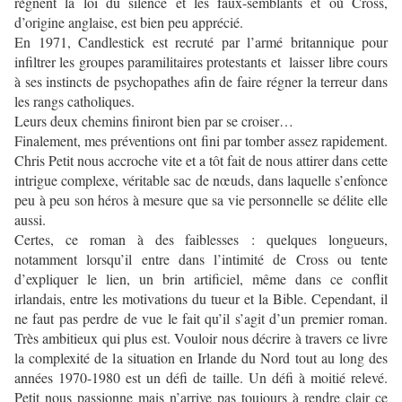
règnent la loi du silence et les faux-semblants et où Cross,
d’origine anglaise, est bien peu apprécié.
En 1971, Candlestick est recruté par l’armé britannique pour
infiltrer les groupes paramilitaires protestants et laisser libre cours
à ses instincts de psychopathes afin de faire régner la terreur dans
les rangs catholiques.
Leurs deux chemins finiront bien par se croiser…
Finalement, mes préventions ont fini par tomber assez rapidement.
Chris Petit nous accroche vite et a tôt fait de nous attirer dans cette
intrigue complexe, véritable sac de nœuds, dans laquelle s’enfonce
peu à peu son héros à mesure que sa vie personnelle se délite elle
aussi.
Certes, ce roman à des faiblesses : quelques longueurs,
notamment lorsqu’il entre dans l’intimité de Cross ou tente
d’expliquer le lien, un brin artificiel, même dans ce conflit
irlandais, entre les motivations du tueur et la Bible. Cependant, il
ne faut pas perdre de vue le fait qu’il s’agit d’un premier roman.
Très ambitieux qui plus est. Vouloir nous décrire à travers ce livre
la complexité de la situation en Irlande du Nord tout au long des
années 1970-1980 est un défi de taille. Un défi à moitié relevé.
Petit nous passionne mais n’arrive pas toujours à rendre clair ce