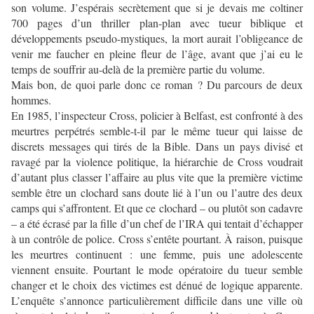
son volume. J’espérais secrètement que si je devais me coltiner
700 pages d’un thriller plan-plan avec tueur biblique et
développements pseudo-mystiques, la mort aurait l’obligeance de
venir me faucher en pleine fleur de l’âge, avant que j’ai eu le
temps de souffrir au-delà de la première partie du volume.
Mais bon, de quoi parle donc ce roman ? Du parcours de deux
hommes.
En 1985, l’inspecteur Cross, policier à Belfast, est confronté à des
meurtres perpétrés semble-t-il par le même tueur qui laisse de
discrets messages qui tirés de la Bible. Dans un pays divisé et
ravagé par la violence politique, la hiérarchie de Cross voudrait
d’autant plus classer l’affaire au plus vite que la première victime
semble être un clochard sans doute lié à l’un ou l’autre des deux
camps qui s’affrontent. Et que ce clochard – ou plutôt son cadavre
– a été écrasé par la fille d’un chef de l’IRA qui tentait d’échapper
à un contrôle de police. Cross s’entête pourtant. À raison, puisque
les meurtres continuent : une femme, puis une adolescente
viennent ensuite. Pourtant le mode opératoire du tueur semble
changer et le choix des victimes est dénué de logique apparente.
L’enquête s’annonce particulièrement difficile dans une ville où