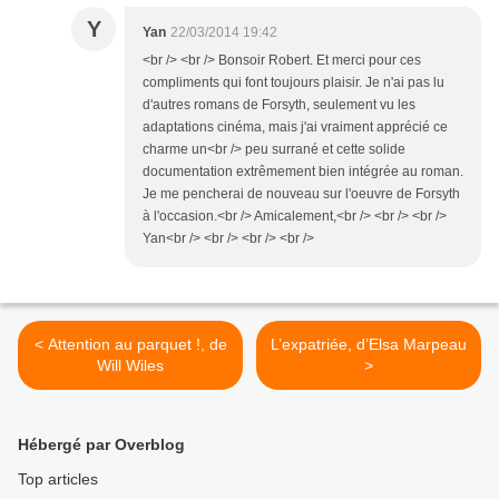
Y
Yan
22/03/2014 19:42
<br /> <br /> Bonsoir Robert. Et merci pour ces
compliments qui font toujours plaisir. Je n'ai pas lu
d'autres romans de Forsyth, seulement vu les
adaptations cinéma, mais j'ai vraiment apprécié ce
charme un<br /> peu surrané et cette solide
documentation extrêmement bien intégrée au roman.
Je me pencherai de nouveau sur l'oeuvre de Forsyth
à l'occasion.<br /> Amicalement,<br /> <br /> <br />
Yan<br /> <br /> <br /> <br />
< Attention au parquet !, de
L’expatriée, d’Elsa Marpeau
Will Wiles
>
Hébergé par Overblog
Top articles