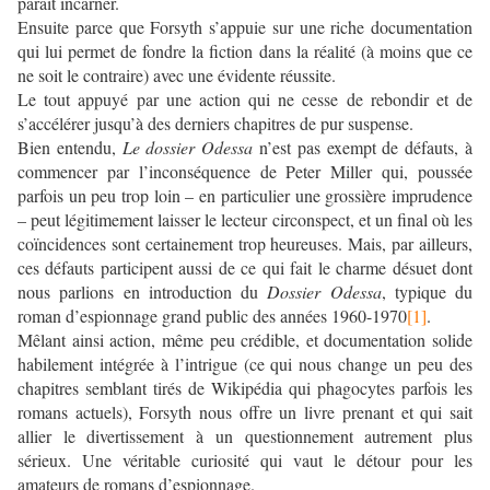
paraît incarner.
Ensuite parce que Forsyth s’appuie sur une riche documentation
qui lui permet de fondre la fiction dans la réalité (à moins que ce
ne soit le contraire) avec une évidente réussite.
Le tout appuyé par une action qui ne cesse de rebondir et de
s’accélérer jusqu’à des derniers chapitres de pur suspense.
Bien entendu,
Le dossier Odessa
n’est pas exempt de défauts, à
commencer par l’inconséquence de Peter Miller qui, poussée
parfois un peu trop loin – en particulier une grossière imprudence
– peut légitimement laisser le lecteur circonspect, et un final où les
coïncidences sont certainement trop heureuses. Mais, par ailleurs,
ces défauts participent aussi de ce qui fait le charme désuet dont
nous parlions en introduction du
Dossier Odessa
, typique du
roman d’espionnage grand public des années 1960-1970
[1]
.
Mêlant ainsi action, même peu crédible, et documentation solide
habilement intégrée à l’intrigue (ce qui nous change un peu des
chapitres semblant tirés de Wikipédia qui phagocytes parfois les
romans actuels), Forsyth nous offre un livre prenant et qui sait
allier le divertissement à un questionnement autrement plus
sérieux. Une véritable curiosité qui vaut le détour pour les
amateurs de romans d’espionnage.