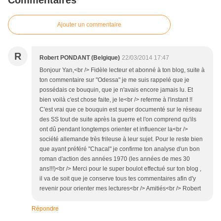
Commentaires
Ajouter un commentaire
R
Robert PONDANT (Belgique)
22/03/2014 17:47
Bonjour Yan,<br /> Fidèle lecteur et abonné à ton blog, suite à
ton commentaire sur "Odessa" je me suis rappelé que je
possédais ce bouquin, que je n'avais encore jamais lu. Et
bien voilà c'est chose faite, je le<br /> referme à l'instant !!
C'est vrai que ce bouquin est super documenté sur le réseau
des SS tout de suite après la guerre et l'on comprend qu'ils
ont dû pendant longtemps orienter et influencer la<br />
société allemande très frileuse à leur sujet. Pour le reste bien
que ayant préféré "Chacal" je confirme ton analyse d'un bon
roman d'action des années 1970 (les années de mes 30
ans!!!)<br /> Merci pour le super boulot effectué sur ton blog ,
il va de soit que je conserve tous tes commentaires afin d'y
revenir pour orienter mes lectures<br /> Amitiés<br /> Robert
Répondre