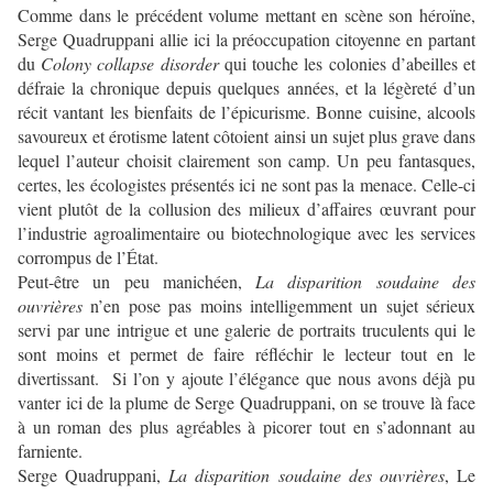
Comme dans le précédent volume mettant en scène son héroïne,
Serge Quadruppani allie ici la préoccupation citoyenne en partant
du
Colony collapse disorder
qui touche les colonies d’abeilles et
défraie la chronique depuis quelques années, et la légèreté d’un
récit vantant les bienfaits de l’épicurisme. Bonne cuisine, alcools
savoureux et érotisme latent côtoient ainsi un sujet plus grave dans
lequel l’auteur choisit clairement son camp. Un peu fantasques,
certes, les écologistes présentés ici ne sont pas la menace. Celle-ci
vient plutôt de la collusion des milieux d’affaires œuvrant pour
l’industrie agroalimentaire ou biotechnologique avec les services
corrompus de l’État.
Peut-être un peu manichéen,
La disparition soudaine des
ouvrières
n’en pose pas moins intelligemment un sujet sérieux
servi par une intrigue et une galerie de portraits truculents qui le
sont moins et permet de faire réfléchir le lecteur tout en le
divertissant. Si l’on y ajoute l’élégance que nous avons déjà pu
vanter ici de la plume de Serge Quadruppani, on se trouve là face
à un roman des plus agréables à picorer tout en s’adonnant au
farniente.
Serge Quadruppani,
La disparition soudaine des ouvrières
, Le