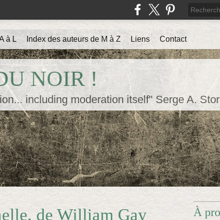
A à L
Index des auteurs de M à Z
Liens
Contact
U NOIR !
ion... including moderation itself" Serge A. Sto
elle, de William Gay
À pr