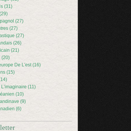
ls (31)
(29)
pagnol (27)
res (27)
astique (27)
andais (26)
icain (21)
 (20)
europe De L'est (16)
ens (15)
(14)
 L'imaginaire (11)
éanien (10)
andinave (9)
nadien (6)
etter