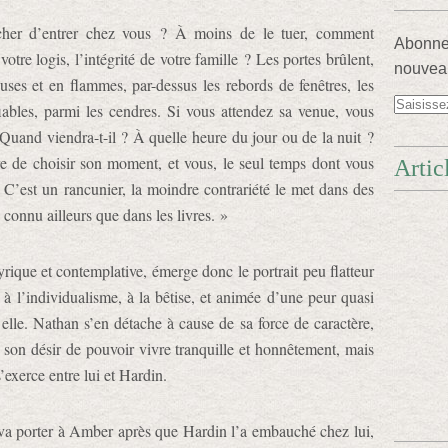
her d’entrer chez vous ? À moins de le tuer, comment
Abonnez
votre logis, l’intégrité de votre famille ? Les portes brûlent,
nouveau
euses et en flammes, par-dessus les rebords de fenêtres, les
ifiables, parmi les cendres. Si vous attendez sa venue, vous
 Quand viendra-t-il ? À quelle heure du jour ou de la nuit ?
tre de choisir son moment, et vous, le seul temps dont vous
Artic
e. C’est un rancunier, la moindre contrariété le met dans des
connu ailleurs que dans les livres. »
lyrique et contemplative, émerge donc le portrait peu flatteur
à l’individualisme, à la bêtise, et animée d’une peur quasi
elle. Nathan s’en détache à cause de sa force de caractère,
ns son désir de pouvoir vivre tranquille et honnêtement, mais
’exerce entre lui et Hardin.
va porter à Amber après que Hardin l’a embauché chez lui,