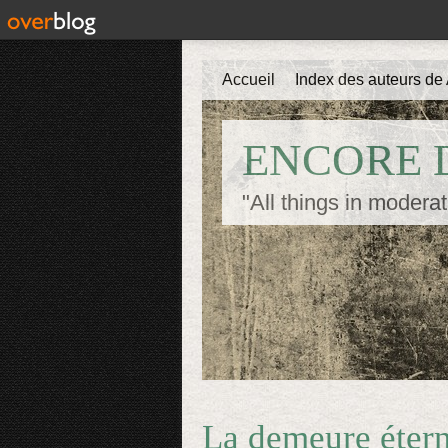
Accueil
Index des auteurs de 
ENCORE D
"All things in moderat
La demeure étern