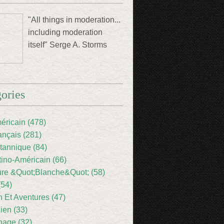
"All things in moderation...
including moderation
itself" Serge A. Storms
ories
éricain (478)
ançais (281)
itannique (84)
tino-Américain (66)
ture &Quot;Blanche&Quot; (58)
(54)
 Et Aventures (47)
lien (33)
nage (32)