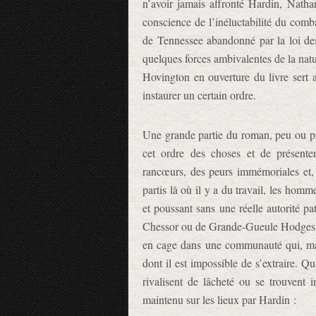
n’avoir jamais affronté Hardin, Nath
conscience de l’inéluctabilité du comb
de Tennessee abandonné par la loi de
quelques forces ambivalentes de la natur
Hovington en ouverture du livre sert au
instaurer un certain ordre.
Une grande partie du roman, peu ou pr
cet ordre des choses et de présent
rancœurs, des peurs immémoriales et, s
partis là où il y a du travail, les hom
et poussant sans une réelle autorité pat
Chessor ou de Grande-Gueule Hodges, p
en cage dans une communauté qui, mal
dont il est impossible de s’extraire. Qu
rivalisent de lâcheté ou se trouvent 
maintenu sur les lieux par Hardin :