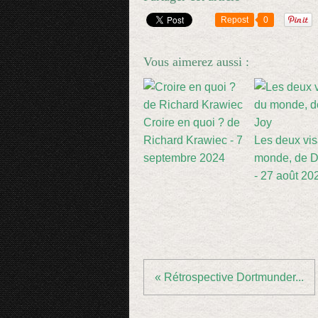
Repost
0
Vous aimerez aussi :
Croire en quoi ? de
Richard Krawiec - 7
Les deux vi
septembre 2024
monde, de D
- 27 août 20
« Rétrospective Dortmunder...