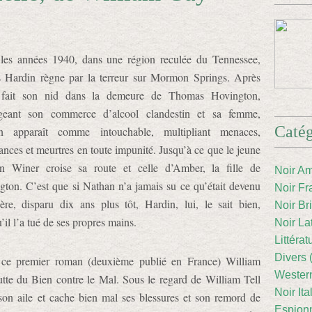
les années 1940, dans une région reculée du Tennessee,
s Hardin règne par la terreur sur Mormon Springs. Après
 fait son nid dans la demeure de Thomas Hovington,
ogeant son commerce d’alcool clandestin et sa femme,
Catég
n apparaît comme intouchable, multipliant menaces,
nces et meurtres en toute impunité. Jusqu’à ce que le jeune
n Winer croise sa route et celle d’Amber, la fille de
Noir Am
gton. C’est que si Nathan n’a jamais su ce qu’était devenu
Noir Fr
ère, disparu dix ans plus tôt, Hardin, lui, le sait bien,
Noir Br
’il l’a tué de ses propres mains.
Noir La
Littéra
Divers 
ce premier roman (deuxième publié en France) William
Western
lutte du Bien contre le Mal. Sous le regard de William Tell
Noir Ita
 son aile et cache bien mal ses blessures et son remord de
Espion