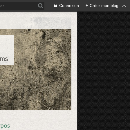
Connexion
+
Créer mon blog
rms
opos