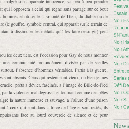
an, malgré son apparente innocence, va peu à peu prendre
Festiva
at qui l’opposera à celui qui règne sans partage sur ce bout
Essais 
s hommes et où seule la volonté de Dieu, du diable ou de
Noir Es
e (le gouffre, symbole central, qui apparaît sur le terrain de
Rencont
tant à dissimuler les méfaits qu’à les faire ressurgir) peut
Sf-Fant
Noir Irl
Noir Afr
ou les deux tiers, est l’occasion pour Gay de nous montrer
Revues
er une communauté profondément divisée par de vieilles
Noir D'
urtout, l’absence d’hommes véritables. Partis à la guerre,
Entreti
mes sont absents. Ceux qui restent sont vieux, ou bien jeunes
Séries 
ernelle, prêts à dévier, fascinés, à l’image de Bille-de-Pied
Défi De
ar la violence, mal dégrossis et tournant comme des bêtes
Noir Oc
gré la nature immense et sauvage, a l’allure d’une prison
Noir Sc
ant à ceux qui sont dans la force de l’âge et sont restés, ils
Noir Ca
impuissants face au lourd couvercle de silence et de peur
Newsl