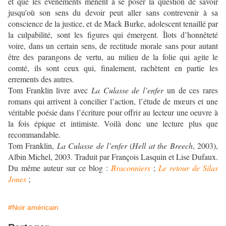
et que les événements mènent à se poser la question de savoir
jusqu’où son sens du devoir peut aller sans contrevenir à sa
conscience de la justice, et de Mack Burke, adolescent tenaillé par
la culpabilité, sont les figures qui émergent. Îlots d’honnêteté
voire, dans un certain sens, de rectitude morale sans pour autant
être des parangons de vertu, au milieu de la folie qui agite le
comté, ils sont ceux qui, finalement, rachètent en partie les
errements des autres.
Tom Franklin livre avec
La Culasse de l’enfer
un de ces rares
romans qui arrivent à concilier l’action, l’étude de mœurs et une
véritable poésie dans l’écriture pour offrir au lecteur une oeuvre à
la fois épique et intimiste. Voilà donc une lecture plus que
recommandable.
Tom Franklin,
La Culasse de l’enfer
(
Hell at the Breech
, 2003),
Albin Michel, 2003. Traduit par François Lasquin et Lise Dufaux.
Du même auteur sur ce blog :
Braconniers
;
Le retour de Silas
Jones
;
#Noir américain