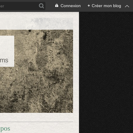
Connexion
+
Créer mon blog
rms
opos