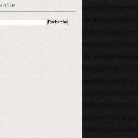
erche