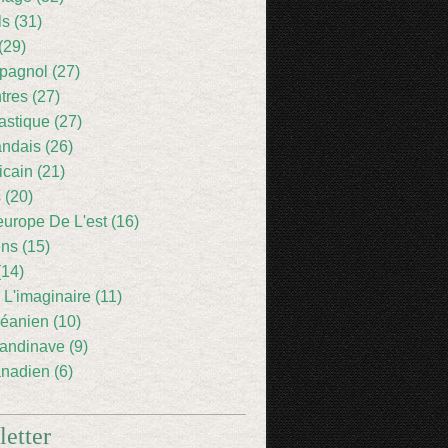
ls (31)
(29)
pagnol (27)
res (27)
astique (27)
andais (26)
icain (21)
 (20)
europe De L'est (16)
ens (15)
(14)
 L'imaginaire (11)
éanien (10)
andinave (9)
nadien (6)
etter