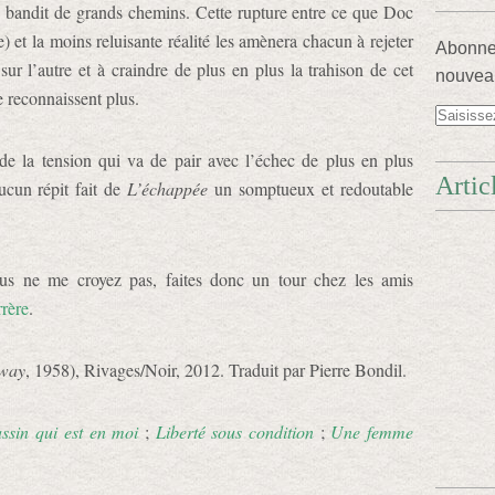
e bandit de grands chemins. Cette rupture entre ce que Doc
e) et la moins reluisante réalité les amènera chacun à rejeter
Abonnez
r l’autre et à craindre de plus en plus la trahison de cet
nouveau
e reconnaissent plus.
de la tension qui va de pair avec l’échec de plus en plus
Artic
aucun répit fait de
L’échappée
un somptueux et redoutable
ous ne me croyez pas, faites donc un tour chez les amis
rère
.
way
, 1958), Rivages/Noir, 2012. Traduit par Pierre Bondil.
assin qui est en moi
;
Liberté sous condition
;
Une femme