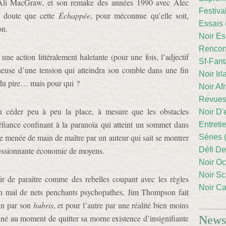
Ali MacGraw, et son remake des années 1990 avec Alec
Festiva
l doute que cette
Échappée
, pour méconnue qu’elle soit,
Essais 
on.
Noir Es
Rencont
ne action littéralement haletante (pour une fois, l’adjectif
Sf-Fant
néneuse d’une tension qui atteindra son comble dans une fin
Noir Irl
 du pire… mais pour qui ?
Noir Afr
Revues
u céder peu à peu la place, à mesure que les obstacles
Noir D'
fiance confinant à la paranoïa qui atteint un sommet dans
Entreti
 menée de main de maître par un auteur qui sait se montrer
Séries 
ressionnante économie de moyens.
Défi De
Noir Oc
Noir Sc
r de paraître comme des rebelles coupant avec les règles
Noir Ca
n mal de nets penchants psychopathes, Jim Thompson fait
un par son
hubris
, et pour l’autre par une réalité bien moins
iné au moment de quitter sa morne existence d’insignifiante
Newsl