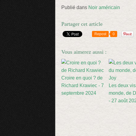
Publié dans
Noir américain
Partager cet article
Repost
0
Vous aimerez aussi :
Croire en quoi ? de
Richard Krawiec - 7
Les deux vi
septembre 2024
monde, de D
- 27 août 20