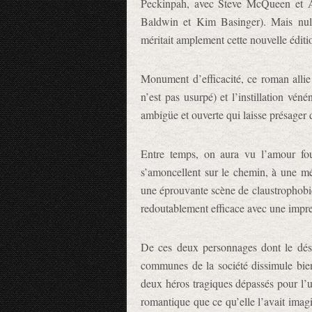
Peckinpah, avec Steve McQueen et 
Baldwin et Kim Basinger). Mais nu
méritait amplement cette nouvelle éditi
Monument d’efficacité, ce roman allie u
n’est pas usurpé) et l’instillation vé
ambigüe et ouverte qui laisse présager
Entre temps, on aura vu l’amour fo
s’amoncellent sur le chemin, à une mé
une éprouvante scène de claustrophobie
redoutablement efficace avec une imp
De ces deux personnages dont le dési
communes de la société dissimule bie
deux héros tragiques dépassés pour l’
romantique que ce qu’elle l’avait imag