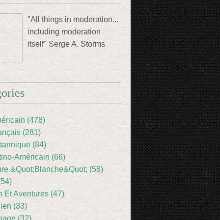
"All things in moderation...
including moderation
itself" Serge A. Storms
ories
éricain (478)
ançais (281)
itannique (84)
tino-Américain (66)
ture &Quot;Blanche&Quot; (58)
(54)
 Et Aventures (47)
lien (33)
nage (32)