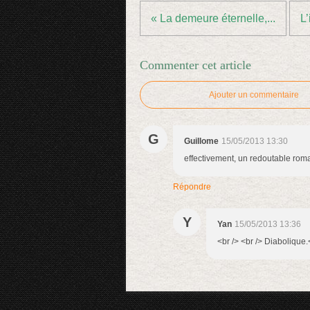
« La demeure éternelle,...
L’
Commenter cet article
Ajouter un commentaire
G
Guillome
15/05/2013 13:30
effectivement, un redoutable roman 
Répondre
Y
Yan
15/05/2013 13:36
<br /> <br /> Diabolique.<