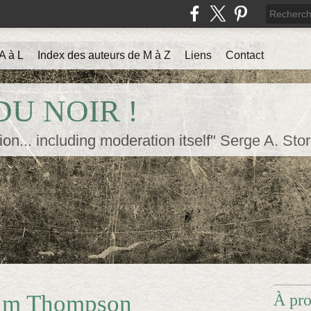
A à L
Index des auteurs de M à Z
Liens
Contact
U NOIR !
ion... including moderation itself" Serge A. Sto
Jim Thompson
À pr