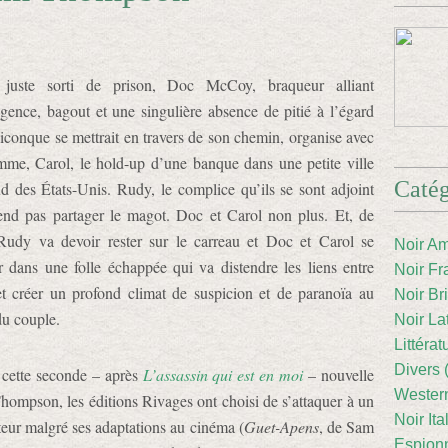
 juste sorti de prison, Doc McCoy, braqueur alliant
ligence, bagout et une singulière absence de pitié à l’égard
iconque se mettrait en travers de son chemin, organise avec
mme, Carol, le hold-up d’une banque dans une petite ville
Catég
d des États-Unis. Rudy, le complice qu’ils se sont adjoint
end pas partager le magot. Doc et Carol non plus. Et, de
 Rudy va devoir rester sur le carreau et Doc et Carol se
Noir Am
r dans une folle échappée qui va distendre les liens entre
Noir Fr
t créer un profond climat de suspicion et de paranoïa au
Noir Br
du couple.
Noir La
Littéra
Divers 
cette seconde – après
L’assassin qui est en moi
– nouvelle
Western
Thompson, les éditions Rivages ont choisi de s’attaquer à un
Noir Ita
eur malgré ses adaptations au cinéma (
Guet-Apens
, de Sam
Espion