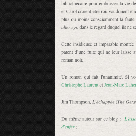
bibliothécaire pour embrasser la vie d
et Carol croient être (ou voudraient êtr
plus ou moins consciemment la faute su
alter ego
dans le regard duquel ils ne s
Cette insidieuse et imparable montée 
patent d’une fuite qui ne leur laisse 
roman noir.
Un roman qui fait l'unanimité. Si v
Christophe Laurent
et
Jean-Marc Laher
Jim Thompson,
L’échappée
(
The Geta
Du même auteur sur ce blog :
L'ass
d'enfer
;