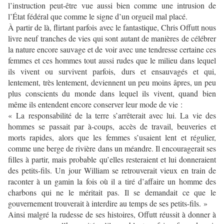
l’instruction peut-être vue aussi bien comme une intrusion de
l’État fédéral que comme le signe d’un orgueil mal placé.
À partir de là, flirtant parfois avec le fantastique, Chris Offutt nous
livre neuf tranches de vies qui sont autant de manières de célébrer
la nature encore sauvage et de voir avec une tendresse certaine ces
femmes et ces hommes tout aussi rudes que le milieu dans lequel
ils vivent ou survivent parfois, durs et ensauvagés et qui,
lentement, très lentement, deviennent un peu moins âpres, un peu
plus conscients du monde dans lequel ils vivent, quand bien
même ils entendent encore conserver leur mode de vie :
« La responsabilité de la terre s’arrêterait avec lui. La vie des
hommes se passait par à-coups, accès de travail, beuveries et
morts rapides, alors que les femmes s’usaient lent et régulier,
comme une berge de rivière dans un méandre. Il encouragerait ses
filles à partir, mais probable qu’elles resteraient et lui donneraient
des petits-fils. Un jour William se retrouverait vieux en train de
raconter à un gamin la fois où il a tiré d’affaire un homme des
charbons qui ne le méritait pas. Il se demandait ce que le
gouvernement trouverait à interdire au temps de ses petits-fils. »
Ainsi malgré la rudesse de ses histoires, Offutt réussit à donner à