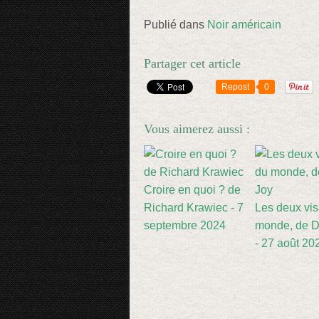
Publié dans
Noir américain
Partager cet article
Repost
0
Vous aimerez aussi :
Croire en quoi ? de
Richard Krawiec - 7
Les deux vi
septembre 2024
monde, de D
- 27 août 20