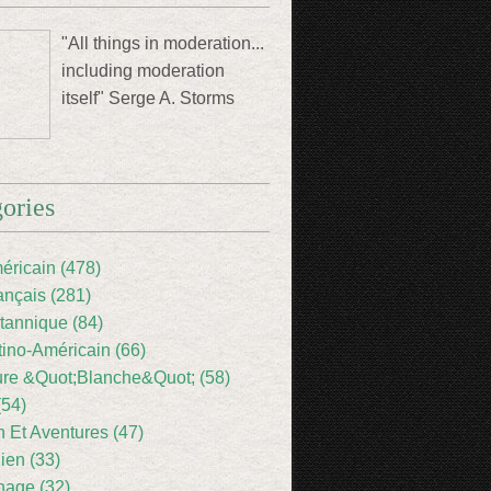
"All things in moderation...
including moderation
itself" Serge A. Storms
ories
éricain (478)
ançais (281)
itannique (84)
tino-Américain (66)
ture &Quot;Blanche&Quot; (58)
(54)
 Et Aventures (47)
lien (33)
nage (32)