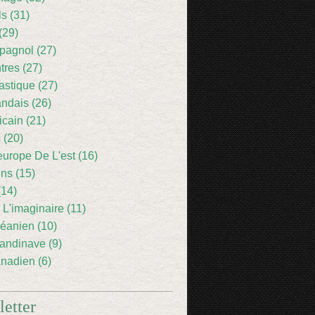
ls (31)
(29)
pagnol (27)
res (27)
astique (27)
andais (26)
icain (21)
 (20)
europe De L'est (16)
ens (15)
(14)
 L'imaginaire (11)
éanien (10)
andinave (9)
nadien (6)
etter