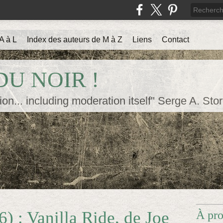
A à L
Index des auteurs de M à Z
Liens
Contact
U NOIR !
ion... including moderation itself" Serge A. Sto
) : Vanilla Ride, de Joe
À pr