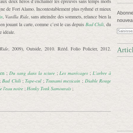
met aux deux héros d’enchaîner les épreuves sans temps morts
igne de Fort Alamo. Incontestablement plus rythmé et mieux
Abonnez
in
,
Vanilla Ride
, sans atteindre des sommets, relance bien la
nouveau
en jouant la carte, comme c’est le cas depuis
Bad Chili
, du
e idéale.
 Ride
, 2009), Outside, 2010. Rééd. Folio Policier, 2012.
Artic
ien
;
Du sang dans la sciure
;
Les marécages
;
L’arbre à
;
Bad Chili
;
Tape-cul
;
Tsunami mexicain
;
Diable Rouge
e l'eau noire
;
Honky Tonk Samouraïs
;