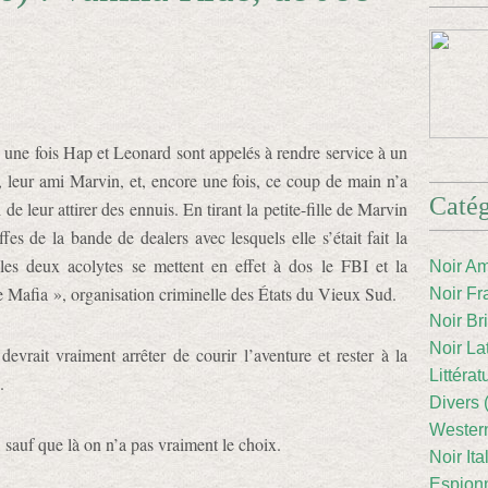
 une fois Hap et Leonard sont appelés à rendre service à un
, leur ami Marvin, et, encore une fois, ce coup de main n’a
Catég
i de leur attirer des ennuis. En tirant la petite-fille de Marvin
ffes de la bande de dealers avec lesquels elle s’était fait la
 les deux acolytes se mettent en effet à dos le FBI et la
Noir Am
 Mafia », organisation criminelle des États du Vieux Sud.
Noir Fr
Noir Br
Noir La
evrait vraiment arrêter de courir l’aventure et rester à la
Littéra
.
Divers 
Western
 sauf que là on n’a pas vraiment le choix.
Noir Ita
Espion