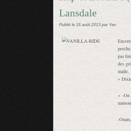
Lansdale
Publié le
15 août 2013
par Yan
Encore
proche
pas fin
des gri
malle,
« Dixie
« -On d
maison
-Ouais,