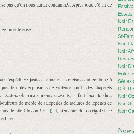
ense pas qu’on nous aurait condamnés. Après tout, c’était de
Festiva
Essais 
Noir Es
e légitime défense.
Rencont
Sf-Fant
Noir Irl
Noir Afr
Revues
Noir D'
Entreti
ur l’expéditive justice texane ou le racisme qui continue à
Séries 
lques terribles explosions de violence, on lit des chapelets
Défi De
 Dostoïevski (mais moins élégants, il faut bien le dire,
Noir Oc
e bouffeurs de merde de saloperies de raclures de lopettes de
Noir Sc
eurs de bite à la con ! »
[1]
) et, bien entendu, on rigole face
Noir Ca
de fuser.
Newsl