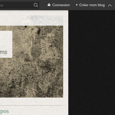
Connexion
+
Créer mon blog
rms
opos