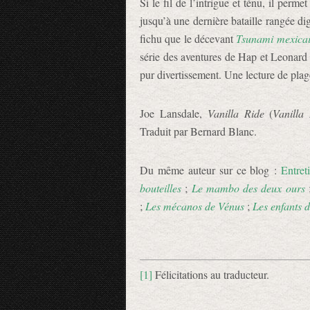
Si le fil de l’intrigue et ténu, il per
jusqu’à une dernière bataille rangée d
fichu que le décevant
Tsunami mexica
série des aventures de Hap et Leonard 
pur divertissement. Une lecture de plag
Joe Lansdale,
Vanilla Ride
(
Vanilla
Traduit par Bernard Blanc.
Du même auteur sur ce blog :
Entret
bouteilles
;
Le mambo des deux ours
;
Les mécanos de Vénus
;
Les enfants d
[1]
Félicitations au traducteur.