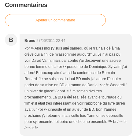
Commentaires
Ajouter un commentaire
B
Bruno
27/06/2011 22:44
<br /> Alors moi j'y suis allé samedi, où je trainais déjà ma
crêve qui a fini de m’assommer aujourd'hui. Je n'ai pas pu
voir David Vann, mais par contre j'ai découvert une sacrée
bonne femme en la<br /> personne de Dominique Sylvain! j'ai
adoré! Beaucoup aimé aussi la conférence de Romain
Renard. Je ne suis pas du tout BD mais j'ai adoré l'écouter
parler de sa mise en BD du roman de Daniell<br /> Woodrell "
un hiver de glace" ( dont le film sort en dvd tres
prochainement). La BD a été realisée avant le tournage du
film et il était très intéressant de voir l'approche du livre qu'en
avait un<br /> cinéaste et un auteur de BD. bon, l'année
prochaine j'y retourne, mais cette fois Yann on se débrouille
pour sy rencontrer et boire une chopine ensemble !!!<br /> <br
/> <br />