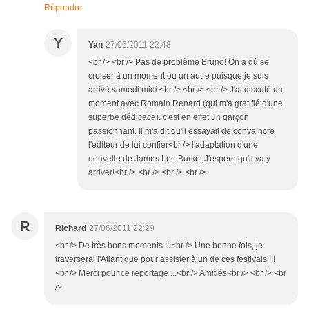
Répondre
Y
Yan
27/06/2011 22:48
<br /> <br /> Pas de problème Bruno! On a dû se
croiser à un moment ou un autre puisque je suis
arrivé samedi midi.<br /> <br /> <br /> J'ai discuté un
moment avec Romain Renard (qui m'a gratifié d'une
superbe dédicace). c'est en effet un garçon
passionnant. Il m'a dit qu'il essayait de convaincre
l'éditeur de lui confier<br /> l'adaptation d'une
nouvelle de James Lee Burke. J'espère qu'il va y
arriver!<br /> <br /> <br /> <br />
R
Richard
27/06/2011 22:29
<br /> De très bons moments !!!<br /> Une bonne fois, je
traverserai l'Atlantique pour assister à un de ces festivals !!!
<br /> Merci pour ce reportage ...<br /> Amitiés<br /> <br /> <br
/>