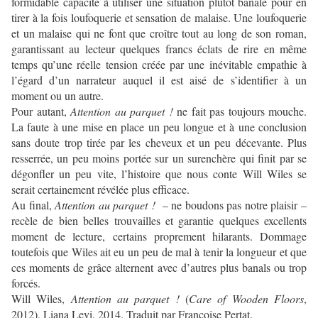
formidable capacité à utiliser une situation plutôt banale pour en
tirer à la fois loufoquerie et sensation de malaise. Une loufoquerie
et un malaise qui ne font que croître tout au long de son roman,
garantissant au lecteur quelques francs éclats de rire en même
temps qu’une réelle tension créée par une inévitable empathie à
l’égard d’un narrateur auquel il est aisé de s’identifier à un
moment ou un autre.
Pour autant,
Attention au parquet !
ne fait pas toujours mouche.
La faute à une mise en place un peu longue et à une conclusion
sans doute trop tirée par les cheveux et un peu décevante. Plus
resserrée, un peu moins portée sur un surenchère qui finit par se
dégonfler un peu vite, l’histoire que nous conte Will Wiles se
serait certainement révélée plus efficace.
Au final,
Attention au parquet !
– ne boudons pas notre plaisir –
recèle de bien belles trouvailles et garantie quelques excellents
moment de lecture, certains proprement hilarants. Dommage
toutefois que Wiles ait eu un peu de mal à tenir la longueur et que
ces moments de grâce alternent avec d’autres plus banals ou trop
forcés.
Will Wiles,
Attention au parquet !
(
Care of Wooden Floors
,
2012), Liana Levi, 2014. Traduit par Françoise Pertat.