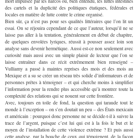
mort impulsée par les narcos ou, bien entendu, les luttes intestines
des cartels et la duplicité des politiques étatiques, fédérales et
locales en matière de lutte contre le crime organisé.
Bien sûr, ça n’est pas pour ses qualités littéraires que l’on lit un
essai. On se réjouira cependant de ce que l’auteur, lorsqu’il ne se
laisse pas aller à la tentation, généralement en début de chapitre,
de quelques envolées lyriques, réussit à pousser assez loin son
analyse sans devenir hermétique. Aussi est-ce non seulement avec
curiosité mais aussi avec un simple plaisir de lecteur que l’on se
laisse entraîner dans ce récit extrêmement bien renseigné –
Vulliamy a passé à maintes reprises des mois et des mois au
Mexique et a su se créer un réseau très solide d’informateurs et de
personnes prêtes à témoigner – et qui cherche moins à simplifier
l’information pour la rendre plus accessible qu’à montrer toute la
complexité des relations qui se nouent sur cette frontière.
Avec, toujours en toile de fond, la question qui taraude tout le
monde à l’exception – on s’en doutait un peu – des États mexicain
et américain : pourquoi donc personne ne se décide-t-il à suivre la
trace de l’argent, puisque c’est lui qui est à la fois le but et le
moyen de l’installation de cette violence extrême ? Et puis aussi
cette analyse, par la bouche de ceux qui témoignent, de la façon