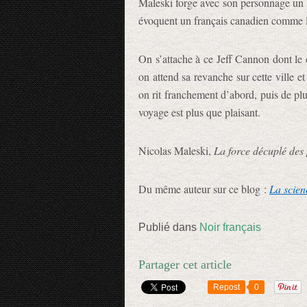
Maleski forge avec son personnage un 
évoquent un français canadien comme liss
On s’attache à ce Jeff Cannon dont le c
on attend sa revanche sur cette ville et
on rit franchement d’abord, puis de pl
voyage est plus que plaisant.
Nicolas Maleski,
La force décuplé des
Du même auteur sur ce blog :
La scien
Publié dans
Noir français
Partager cet article
Repost
0