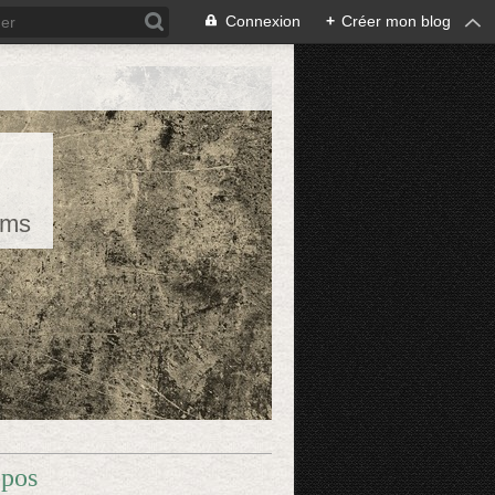
Connexion
+
Créer mon blog
rms
opos