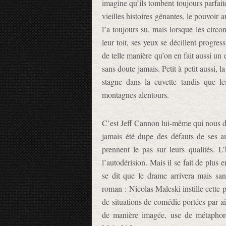
imagine qu’ils tombent toujours parfaite
vieilles histoires gênantes, le pouvoir 
l’a toujours su, mais lorsque les circo
leur toit, ses yeux se décillent progressi
de telle manière qu’on en fait aussi un 
sans doute jamais. Petit à petit aussi, 
stagne dans la cuvette tandis que le
montagnes alentours.
C’est Jeff Cannon lui-même qui nous dit
jamais été dupe des défauts de ses am
prennent le pas sur leurs qualités. 
l’autodérision. Mais il se fait de plus e
se dit que le drame arrivera mais san
roman : Nicolas Maleski instille cette 
de situations de comédie portées par ai
de manière imagée, use de métaphores