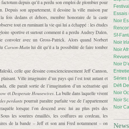
de factotum depuis qu’il a perdu son emploi de plombier pour
Festiva
n. Depuis son appartement, il dessine la ville maison par
Essais 
a fois dedans et dehors, membre honoraire de la caste
Noir Es
l observe tout en ruminant la vie qui lui a échappé : les études
Rencont
gloire sportive et surtout comment il a perdu Audrey Dalen,
Sf-Fant
tie convoler avec un Gross-Patrick. Alors quand Norbert
Noir Irl
 du
Carson-Matin
lui dit qu’il a la possibilité de faire tomber
Noir Afr
Revues
Noir D'
Maleski, celle que dessine consciencieusement Jeff Cannon,
Entreti
plaisant. Ville imaginaire d’un pays qui l’est tout autant et
Séries 
ada, elle paraît sortie de l’imagination d’un scénariste qui
Défi De
how
et
Desperate Housewives
. La bulle dans laquelle vivent
Noir Oc
Noir Sc
des perdants
pourrait paraître parfaite vue de l’appartement
Noir Ca
raquèle lorsque l’on descend avec lui au plus près des
ous les sourires émaillés, les coiffures au cordeau, les
aires de la bande – Jeff et son ami Fred notamment – on
Newsl