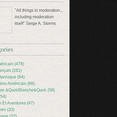
"All things in moderation...
including moderation
itself" Serge A. Storms
ories
éricain (478)
ançais (281)
itannique (84)
tino-Américain (66)
ture &Quot;Blanche&Quot; (58)
(54)
 Et Aventures (47)
lien (33)
nage (32)