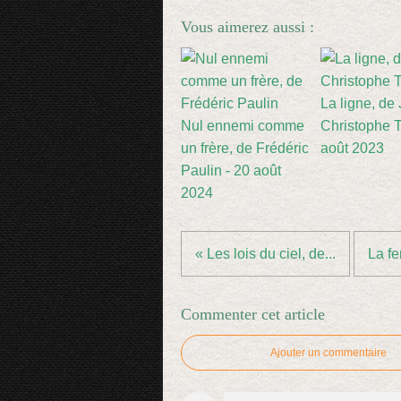
Vous aimerez aussi :
La ligne, de
Nul ennemi comme
Christophe Ti
un frère, de Frédéric
août 2023
Paulin - 20 août
2024
« Les lois du ciel, de...
La fe
Commenter cet article
Ajouter un commentaire