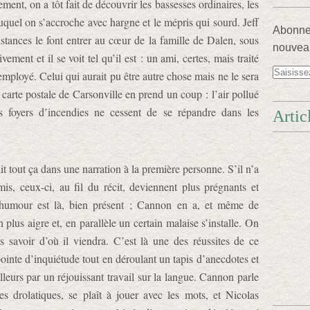
ment, on a tôt fait de découvrir les bassesses ordinaires, les
auquel on s’accroche avec hargne et le mépris qui sourd. Jeff
Abonnez
nstances le font entrer au cœur de la famille de Dalen, sous
nouveau
vement et il se voit tel qu’il est : un ami, certes, mais traité
employé. Celui qui aurait pu être autre chose mais ne le sera
la carte postale de Carsonville en prend un coup : l’air pollué
s foyers d’incendies ne cessent de se répandre dans les
Artic
 tout ça dans une narration à la première personne. S’il n’a
is, ceux-ci, au fil du récit, deviennent plus prégnants et
L’humour est là, bien présent ; Cannon en a, et même de
n plus aigre et, en parallèle un certain malaise s’installe. On
s savoir d’où il viendra. C’est là une des réussites de ce
pointe d’inquiétude tout en déroulant un tapis d’anecdotes et
lleurs par un réjouissant travail sur la langue. Cannon parle
 drolatiques, se plaît à jouer avec les mots, et Nicolas