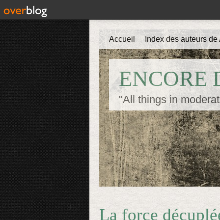
Accueil
Index des auteurs de 
ENCORE D
"All things in moderat
La force décuplé