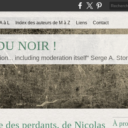
A à L
Index des auteurs de M à Z
Liens
Contact
U NOIR !
ion... including moderation itself" Serge A. Sto
e des perdants, de Nicolas
À pr