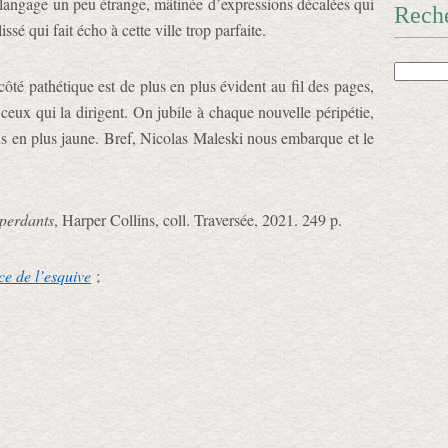
langage un peu étrange, mâtinée d’expressions décalées qui
Rech
é qui fait écho à cette ville trop parfaite.
ôté pathétique est de plus en plus évident au fil des pages,
 ceux qui la dirigent. On jubile à chaque nouvelle péripétie,
us en plus jaune. Bref, Nicolas Maleski nous embarque et le
 perdants
, Harper Collins, coll. Traversée, 2021. 249 p.
ce de l’esquive
;