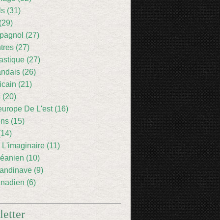
ls (31)
(29)
pagnol (27)
res (27)
astique (27)
andais (26)
icain (21)
 (20)
europe De L'est (16)
ens (15)
(14)
 L'imaginaire (11)
éanien (10)
andinave (9)
nadien (6)
etter