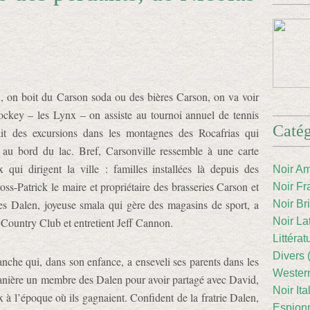
n
, on boit du Carson soda ou des bières Carson, on va voir
ockey – les Lynx – on assiste au tournoi annuel de tennis
Catég
it des excursions dans les montagnes des Rocafrias qui
e au bord du lac. Bref, Carsonville ressemble à une carte
qui dirigent la ville : familles installées là depuis des
Noir Am
ss-Patrick le maire et propriétaire des brasseries Carson et
Noir Fr
des Dalen, joyeuse smala qui gère des magasins de sport, a
Noir Br
 Country Club et entretient Jeff Cannon.
Noir La
Littéra
Divers 
anche qui, dans son enfance, a enseveli ses parents dans les
Western
manière un membre des Dalen pour avoir partagé avec David,
Noir Ita
x à l’époque où ils gagnaient. Confident de la fratrie Dalen,
Espion