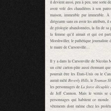
il devient aussi, peu à peu, une sorte 
avoir volé des chaudières à son patro
maison, immeuble par immeuble. À l
dirigeante sans en avoir les attributs, i
de géologie abandonnées, la fin de sa 
la femme qu’il aimait et qui est par
Morshwiller, le pathétique journaliste
le maire de Carsonville…
Il y a dans la Carsonville de Nicolas 
un côté carton-pâte aussi étonnant que 
pourrait être les États-Unis ou le Can
aurait mêlé
Beverly Hills
, le
Truman S
les personnages de
La force décuplée 
de Jeff Cannon. Mais le vernis se c
personnages qui habitent ce monde. S
vêtements dont même chez les prolét