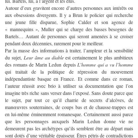
lui. Bartels, lui, a l’argent et les élus.
Autour d’eux gravitent encore d’autres personnes aux intérêts ou
aux obsessions divergents. Il y a Brun le policier qui recherche
une jeune fille disparue, Sophie Calder et son agence de
« mannequins », Muller qui se charge des basses besognes de
Bartels… Autant de personnes qui seront amenées à se croiser
pendant deux décennies, rarement pour le meilleur.
Par la masse des informations à traiter, l’ampleur et la sensibilité
du sujet,
Leur âme au diable
est certainement le plus ambitieux
des romans de Marin Ledun depuis
L’homme qui a vu l’homme
qui traitait de la politique de répression du mouvement
indépendantiste basque en France. Et comme dans ce roman,
l’auteur réussit avec brio à utiliser sa documentation que l’on
imagine très riche sans verser dans l’exposé. Sans doute parce que
le sujet, par tout ce qu’il charrie de secrets d’alcôves, de
manœuvres souterraines, de coups bas et de chausse-trappes est
en lui-même éminemment romanesque. Certainement aussi parce
que les personnages auxquels Marin Ledun donne vie ne
demeurent pas les archétypes qu’ils semblent être au départ mais
sont dotés d’une véritable épaisseur. Êtres pétris de contradictions