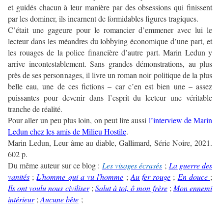
et guidés chacun à leur manière par des obsessions qui finissent
par les dominer, ils incarnent de formidables figures tragiques.
C’était une gageure pour le romancier d’emmener avec lui le
lecteur dans les méandres du lobbying économique d’une part, et
les rouages de la police financière d’autre part. Marin Ledun y
arrive incontestablement. Sans grandes démonstrations, au plus
près de ses personnages, il livre un roman noir politique de la plus
belle eau, une de ces fictions – car c’en est bien une – assez
puissantes pour devenir dans l’esprit du lecteur une véritable
tranche de réalité.
Pour aller un peu plus loin, on peut lire aussi
l’interview de Marin
Ledun chez les amis de Milieu Hostile
.
Marin Ledun, Leur âme au diable, Gallimard, Série Noire, 2021.
602 p.
Du même auteur sur ce blog :
Les visages écrasés
;
La guerre des
vanités
;
L'homme qui a vu l'homme
;
Au fer rouge
;
En douce
;
Ils ont voulu nous civiliser
;
Salut à toi, ô mon frère
;
Mon ennemi
intérieur
;
Aucune bête
;