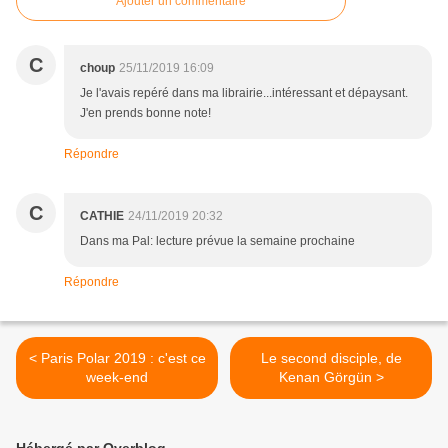
Ajouter un commentaire
C
choup
25/11/2019 16:09
Je l'avais repéré dans ma librairie...intéressant et dépaysant.
J'en prends bonne note!
Répondre
C
CATHIE
24/11/2019 20:32
Dans ma Pal: lecture prévue la semaine prochaine
Répondre
< Paris Polar 2019 : c'est ce
Le second disciple, de
week-end
Kenan Görgün >