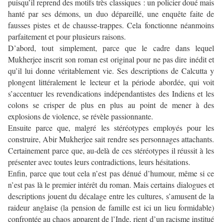
puisqu’il reprend des motifs très classiques : un policier doué mais
hanté par ses démons, un duo dépareillé, une enquête faite de
fausses pistes et de chausse-trappes. Cela fonctionne néanmoins
parfaitement et pour plusieurs raisons.
D’abord, tout simplement, parce que le cadre dans lequel
Mukherjee inscrit son roman est original pour ne pas dire inédit et
qu’il lui donne véritablement vie. Ses descriptions de Calcutta y
plongent littéralement le lecteur et la période abordée, qui voit
s’accentuer les revendications indépendantistes des Indiens et les
colons se crisper de plus en plus au point de mener à des
explosions de violence, se révèle passionnante.
Ensuite parce que, malgré les stéréotypes employés pour les
construire, Abir Mukherjee sait rendre ses personnages attachants.
Certainement parce que, au-delà de ces stéréotypes il réussit à les
présenter avec toutes leurs contradictions, leurs hésitations.
Enfin, parce que tout cela n’est pas dénué d’humour, même si ce
n’est pas là le premier intérêt du roman. Mais certains dialogues et
descriptions jouent du décalage entre les cultures, s’amusent de la
raideur anglaise (la pension de famille est ici un lieu formidable)
confrontée au chaos apparent de l’Inde, rient d’un racisme institué