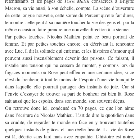
retentissants et les pages de
Paris Match
consacrées à Brigitte
Macron, sa vie aussi, à son échelle, compte. La scène d’ouverture
de cette longue nouvelle, cette soirée du Percent qu’elle fait durer,
le montre : elle peut à sa manière toucher la vie des gens et, par la
même occasion, faire prendre une nouvelle direction à la sienne.
Par petites touches, Nicolas Mathieu peint ce beau portrait de
femme. Et par petites touches encore, en décrivant la rencontre
avec Luc, il dit la solitude qui enferme, et les histoires d’amour qui
peuvent aussi insensiblement devenir des prisons. Ce faisant, il
installe une tension qui ne cessera de monter, y compris lors de
fugaces moments où Rose peut effleurer une certaine idée, si ce
n’est du bonheur, à tout le moins de l’espoir d’une vie tranquille
dans laquelle elle pourrait partager des instants de joie. Car si
l’envie d’essayer de trouver sa part de bonheur est bien là, Rose
sait aussi que les espoirs, dans son monde, son souvent déçus.
On retrouve donc ici, condensé en 70 pages, ce que l’on aime
dans l’écriture de Nicolas Mathieu. L’art de dire le quotidien dans
sa crudité, de regarder le monde en face en y trouvant toutefois
quelques instants de grâces et une réelle beauté. La vie de Rose
est là, décrite sans fard mais avec empathie. L’histoire est noire,