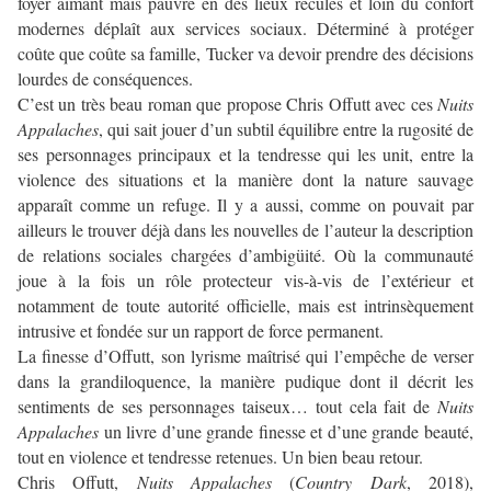
foyer aimant mais pauvre en des lieux reculés et loin du confort
modernes déplaît aux services sociaux. Déterminé à protéger
coûte que coûte sa famille, Tucker va devoir prendre des décisions
lourdes de conséquences.
C’est un très beau roman que propose Chris Offutt avec ces
Nuits
Appalaches
, qui sait jouer d’un subtil équilibre entre la rugosité de
ses personnages principaux et la tendresse qui les unit, entre la
violence des situations et la manière dont la nature sauvage
apparaît comme un refuge. Il y a aussi, comme on pouvait par
ailleurs le trouver déjà dans les nouvelles de l’auteur la description
de relations sociales chargées d’ambigüité. Où la communauté
joue à la fois un rôle protecteur vis-à-vis de l’extérieur et
notamment de toute autorité officielle, mais est intrinsèquement
intrusive et fondée sur un rapport de force permanent.
La finesse d’Offutt, son lyrisme maîtrisé qui l’empêche de verser
dans la grandiloquence, la manière pudique dont il décrit les
sentiments de ses personnages taiseux… tout cela fait de
Nuits
Appalaches
un livre d’une grande finesse et d’une grande beauté,
tout en violence et tendresse retenues. Un bien beau retour.
Chris Offutt,
Nuits Appalaches
(
Country Dark
, 2018),