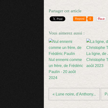
Partager cet article
Repost
0
Vous aimerez aussi :
La ligne, de
Nul ennemi comme
Christophe Ti
un frère, de Frédéric
août 2023
Paulin - 20 août
2024
« Lune noire, d’Anthony...
Pa