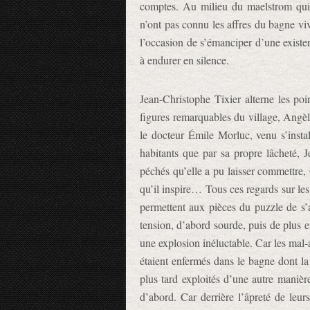
comptes. Au milieu du maelstrom qui 
n’ont pas connu les affres du bagne viv
l’occasion de s’émanciper d’une existen
à endurer en silence.
Jean-Christophe Tixier alterne les po
figures remarquables du village, Angèle
le docteur Émile Morluc, venu s’instal
habitants que par sa propre lâcheté, J
péchés qu’elle a pu laisser commettre, Gé
qu’il inspire… Tous ces regards sur l
permettent aux pièces du puzzle de 
tension, d’abord sourde, puis de plus 
une explosion inéluctable. Car les mal-a
étaient enfermés dans le bagne dont la 
plus tard exploités d’une autre maniè
d’abord. Car derrière l’âpreté de leurs