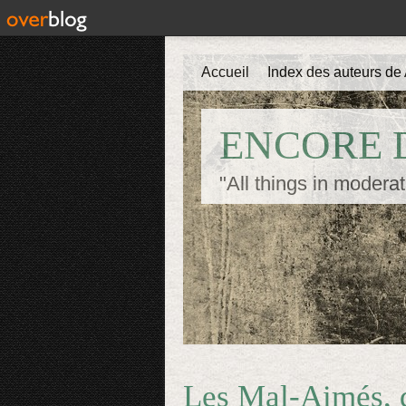
Accueil
Index des auteurs de 
ENCORE D
"All things in moderat
Les Mal-Aimés, d