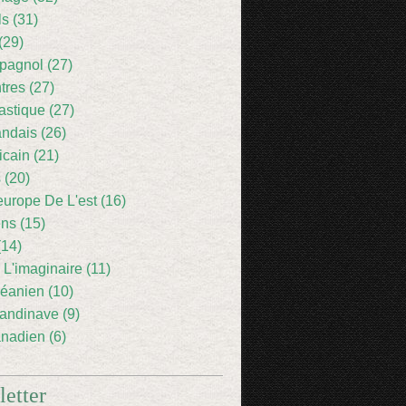
ls (31)
(29)
pagnol (27)
res (27)
astique (27)
andais (26)
icain (21)
 (20)
europe De L'est (16)
ens (15)
(14)
 L'imaginaire (11)
éanien (10)
andinave (9)
nadien (6)
etter