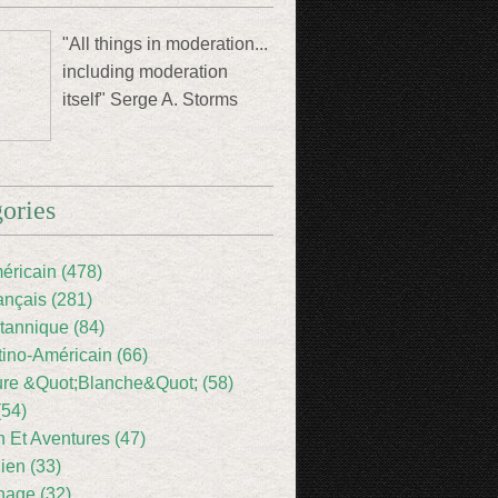
"All things in moderation...
including moderation
itself" Serge A. Storms
ories
éricain (478)
ançais (281)
itannique (84)
tino-Américain (66)
ture &Quot;Blanche&Quot; (58)
(54)
 Et Aventures (47)
lien (33)
nage (32)