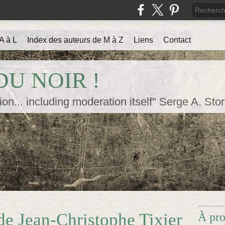
A à L
Index des auteurs de M à Z
Liens
Contact
U NOIR !
ion... including moderation itself" Serge A. Sto
e Jean-Christophe Tixier
À pr