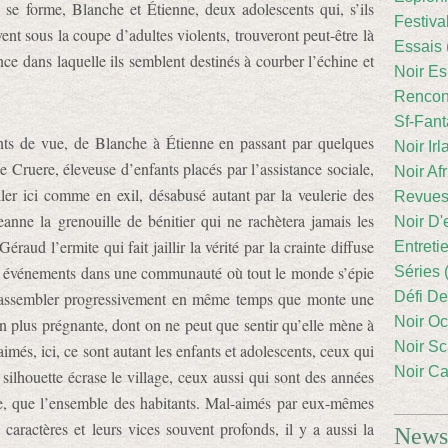
se forme, Blanche et Étienne, deux adolescents qui, s’ils
Festiva
ent sous la coupe d’adultes violents, trouveront peut-être là
Essais 
ce dans laquelle ils semblent destinés à courber l’échine et
Noir Es
Rencont
Sf-Fant
ints de vue, de Blanche à Étienne en passant par quelques
Noir Irl
 Cruere, éleveuse d’enfants placés par l’assistance sociale,
Noir Afr
ler ici comme en exil, désabusé autant par la veulerie des
Revues
eanne la grenouille de bénitier qui ne rachètera jamais les
Noir D'
raud l’ermite qui fait jaillir la vérité par la crainte diffuse
Entreti
es événements dans une communauté où tout le monde s’épie
Séries 
Défi De
s’assembler progressivement en même temps que monte une
Noir Oc
en plus prégnante, dont on ne peut que sentir qu’elle mène à
Noir Sc
imés, ici, ce sont autant les enfants et adolescents, ceux qui
Noir Ca
silhouette écrase le village, ceux aussi qui sont des années
re, que l’ensemble des habitants. Mal-aimés par eux-mêmes
 caractères et leurs vices souvent profonds, il y a aussi la
Newsl