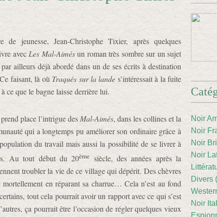
ure de jeunesse, Jean-Christophe Tixier, après quelques
livre avec
Les Mal-Aimés
un roman très sombre sur un sujet
 par ailleurs déjà abordé dans un de ses écrits à destination
 Ce faisant, là où
Traqués sur la lande
s’intéressait à la fuite
Catég
à ce que le bagne laisse derrière lui.
 prend place l’intrigue des
Mal-Aimés
, dans les collines et la
Noir Am
munauté qui a longtemps pu améliorer son ordinaire grâce à
Noir Fr
opulation du travail mais aussi la possibilité de se livrer à
Noir Br
Noir La
ème
s. Au tout début du 20
siècle, des années après la
Littéra
nnent troubler la vie de ce village qui dépérit. Des chèvres
Divers 
mortellement en réparant sa charrue… Cela n’est au fond
Western
certains, tout cela pourrait avoir un rapport avec ce qui s’est
Noir Ita
autres, ça pourrait être l’occasion de régler quelques vieux
Espion