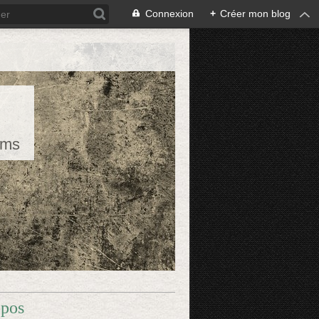
Connexion
+
Créer mon blog
rms
opos