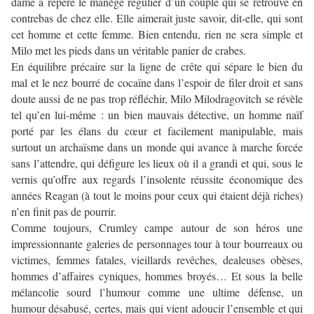
dame a repéré le manège régulier d’un couple qui se retrouve en
contrebas de chez elle. Elle aimerait juste savoir, dit-elle, qui sont
cet homme et cette femme. Bien entendu, rien ne sera simple et
Milo met les pieds dans un véritable panier de crabes.
En équilibre précaire sur la ligne de crête qui sépare le bien du
mal et le nez bourré de cocaïne dans l’espoir de filer droit et sans
doute aussi de ne pas trop réfléchir, Milo Milodragovitch se révèle
tel qu’en lui-même : un bien mauvais détective, un homme naïf
porté par les élans du cœur et facilement manipulable, mais
surtout un archaïsme dans un monde qui avance à marche forcée
sans l’attendre, qui défigure les lieux où il a grandi et qui, sous le
vernis qu’offre aux regards l’insolente réussite économique des
années Reagan (à tout le moins pour ceux qui étaient déjà riches)
n’en finit pas de pourrir.
Comme toujours, Crumley campe autour de son héros une
impressionnante galeries de personnages tour à tour bourreaux ou
victimes, femmes fatales, vieillards revêches, dealeuses obèses,
hommes d’affaires cyniques, hommes broyés… Et sous la belle
mélancolie sourd l’humour comme une ultime défense, un
humour désabusé, certes, mais qui vient adoucir l’ensemble et qui