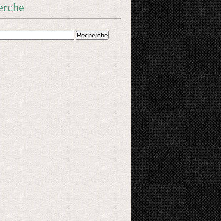
erche