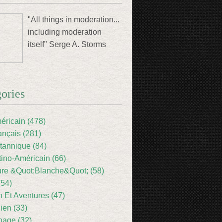
"All things in moderation...
including moderation
itself" Serge A. Storms
ories
éricain (478)
ançais (281)
itannique (84)
tino-Américain (66)
ture &Quot;Blanche&Quot; (58)
(54)
 Et Aventures (47)
lien (33)
nage (32)