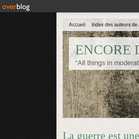
Accueil
Index des auteurs de 
ENCORE D
"All things in moderat
La guerre est une