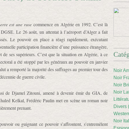
erre est une ruse
commence en Algérie en 1992. C’est là
a DGSE. Le 26 août, un attentat à l’aéroport d’Alger a fait
ssés. Le pouvoir en place a réagi rapidement, exécutant
entuelle participation financière d’une puissance étrangère,
Catég
 de ses supérieurs. C’est que la situation en Algérie, à ce
ectoral a été stoppé par les généraux au pouvoir en janvier
lut a remporté la majorité des suffrages au premier tour des
Noir Am
 décennie de guerre civile.
Noir Fr
Noir Br
Noir La
ussi de Djamel Zitouni, amené à devenir émir du GIA, de
Littéra
 Khaled Kelkal, Frédéric Paulin met en scène un roman noir
Divers 
ulièrement prenant.
Western
Noir Ita
pouvoir ou guignant ce pouvoir s’affrontent, s’entremêlent
Espion