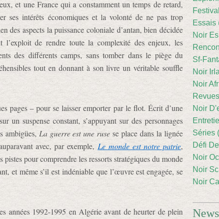
 jeux, et une France qui a constamment un temps de retard,
Festiva
ver ses intérêts économiques et la volonté de ne pas trop
Essais 
bien des aspects la puissance coloniale d’antan, bien décidée
Noir Es
t l’exploit de rendre toute la complexité des enjeux, les
Rencont
ents des différents camps, sans tomber dans le piège du
Sf-Fant
hensibles tout en donnant à son livre un véritable souffle
Noir Irl
Noir Afr
Revues
es pages – pour se laisser emporter par le flot. Écrit d’une
Noir D'
 sur un suspense constant, s’appuyant sur des personnages
Entreti
ès ambigües,
La guerre est une ruse
se place dans la lignée
Séries 
 auparavant avec, par exemple,
Le monde est notre patrie
,
Défi De
Noir Oc
des pistes pour comprendre les ressorts stratégiques du monde
Noir Sc
nt, et même s’il est indéniable que l’œuvre est engagée, se
Noir Ca
ces années 1992-1995 en Algérie avant de heurter de plein
Newsl