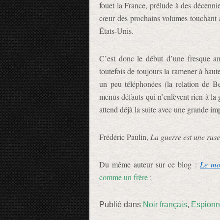
fouet la France, prélude à des décenni
cœur des prochains volumes touchant a
États-Unis.
C’est donc le début d’une fresque am
toutefois de toujours la ramener à haut
un peu téléphonées (la relation de B
menus défauts qui n’enlèvent rien à la
attend déjà la suite avec une grande im
Frédéric Paulin,
La guerre est une ruse
Du même auteur sur ce blog :
Le mo
comme un frère
;
Publié dans
Noir français
,
Espion