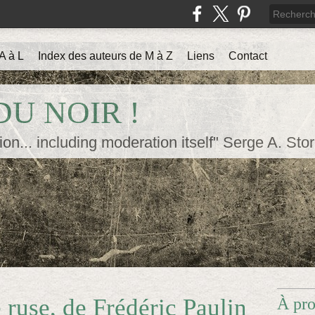
A à L
Index des auteurs de M à Z
Liens
Contact
U NOIR !
ion... including moderation itself" Serge A. Sto
 ruse, de Frédéric Paulin
À pr