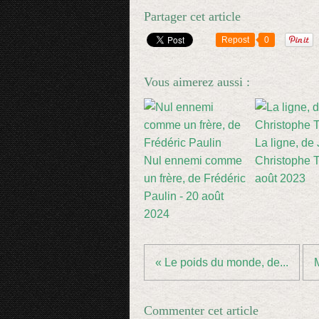
Partager cet article
Repost
0
Vous aimerez aussi :
La ligne, de
Nul ennemi comme
Christophe Ti
un frère, de Frédéric
août 2023
Paulin - 20 août
2024
« Le poids du monde, de...
Commenter cet article