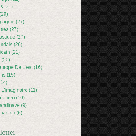
ls (31)
(29)
pagnol (27)
res (27)
astique (27)
andais (26)
icain (21)
 (20)
europe De L'est (16)
ens (15)
(14)
 L'imaginaire (11)
éanien (10)
andinave (9)
nadien (6)
etter