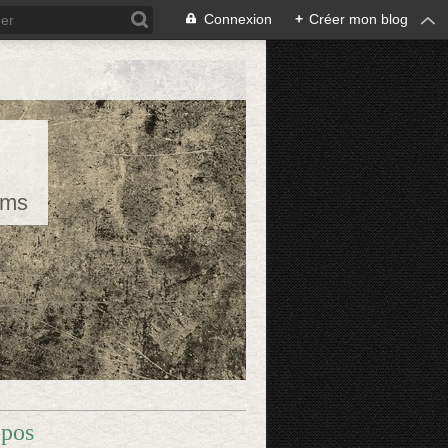
Connexion
+
Créer mon blog
rms
opos