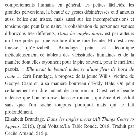
comportements humains en général, les petites lâchetés, les
grandes perversions, la beauté de gestes désintéressés et d’amours
aussi belles que tristes, mais aussi sur les incompréhensions et
tensions que peut faire naitre la cohabitation de personnes venues
d’horizons très différents,
Dans les angles morts
est par ailleurs
un livre porté par une écriture d’une rare beauté. Et c’est avec
finesse qu’Elizabeth Brundage peint et décortique
méticuleusement ce tableau des vicissitudes humaines et de la
manière dont elles rayonnent pour le pire souvent, pour le meilleur
parfois. «
Elle avait la beauté indécise d’une fleur de bord de
route
», écrit Brundage, à propose de la jeune Willis, victime de
George Clare et, à sa manière bourreau d’Eddy Hale. On peut
certainement en dire autant de son roman. C’est cette beauté
indécise que l’on retrouve dans ce roman ; qui émeut et séduit
sans que l’on sache toujours pourquoi mais qui le fait
profondément.
Elizabeth Brundage,
Dans les angles morts
(
All Things Cease to
Appear
, 2016), Quai Voltaire/La Table Ronde, 2018. Traduit par
Cécile Arnaud. 515 p.