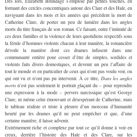
Dès lors, Elizabeth Brundage s’emploie par petites touches, en
formant des cercles concentriques autour des Clare et des Hale, en
naviguant dans les mois et les années qui précèdent la mort de
Catherine Clare, de porter un peu de lumière dans les angles
morts du titre français de son roman. Ce faisant, outre l’intimité de
ces deux familles et la violence de leurs quotidiens respectifs sous
la férule d’hommes violents chacun à leur manière, la romancière
dévoile la manière dont ces drames infusent dans une
communauté entière pour cesser d’être de simples, sordides et
violents faits divers domestiques, et devenir un peu l’affaire de
tout le monde et en particulier de ceux qui n’ont pas voulu voir, ou
qui ont vu et n’ont pas pu intervenir. À ce titre,
Dans les angles
morts
n’est pas seulement le portrait glaçant du – pour reprendre
une expression à la mode – pervers narcissique qu’est George
Clare, ni même celui émouvant et désespérant de Catherine, mais
le tableau réaliste et triste à pleurer d’un morceau d’humanité
heurté par les drames qu’il ne peut empêcher et que, d’une
certaine manière, il laisse advenir.
Extrêmement riche et complexe par tout ce qu’il donne à voir en
creux, derrière l’histoire des Hale et des Clare, sur les