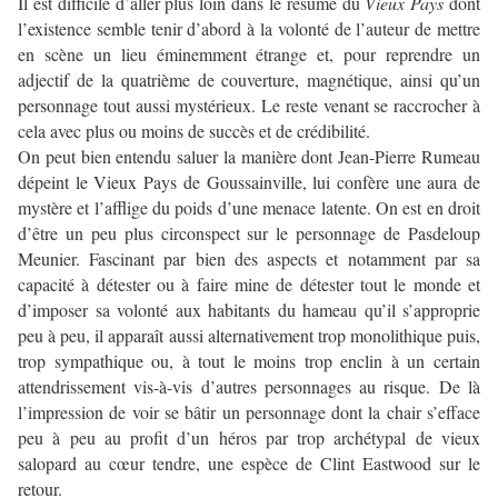
Il est difficile d’aller plus loin dans le résumé du
Vieux Pays
dont
l’existence semble tenir d’abord à la volonté de l’auteur de mettre
en scène un lieu éminemment étrange et, pour reprendre un
adjectif de la quatrième de couverture, magnétique, ainsi qu’un
personnage tout aussi mystérieux. Le reste venant se raccrocher à
cela avec plus ou moins de succès et de crédibilité.
On peut bien entendu saluer la manière dont Jean-Pierre Rumeau
dépeint le Vieux Pays de Goussainville, lui confère une aura de
mystère et l’afflige du poids d’une menace latente. On est en droit
d’être un peu plus circonspect sur le personnage de Pasdeloup
Meunier. Fascinant par bien des aspects et notamment par sa
capacité à détester ou à faire mine de détester tout le monde et
d’imposer sa volonté aux habitants du hameau qu’il s’approprie
peu à peu, il apparaît aussi alternativement trop monolithique puis,
trop sympathique ou, à tout le moins trop enclin à un certain
attendrissement vis-à-vis d’autres personnages au risque. De là
l’impression de voir se bâtir un personnage dont la chair s’efface
peu à peu au profit d’un héros par trop archétypal de vieux
salopard au cœur tendre, une espèce de Clint Eastwood sur le
retour.