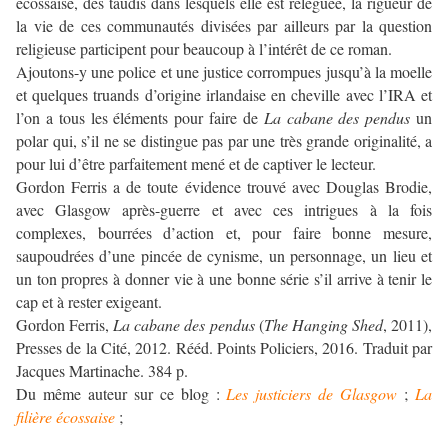
écossaise, des taudis dans lesquels elle est reléguée, la rigueur de
la vie de ces communautés divisées par ailleurs par la question
religieuse participent pour beaucoup à l’intérêt de ce roman.
Ajoutons-y une police et une justice corrompues jusqu’à la moelle
et quelques truands d’origine irlandaise en cheville avec l’IRA et
l’on a tous les éléments pour faire de
La cabane des pendus
un
polar qui, s’il ne se distingue pas par une très grande originalité, a
pour lui d’être parfaitement mené et de captiver le lecteur.
Gordon Ferris a de toute évidence trouvé avec Douglas Brodie,
avec Glasgow après-guerre et avec ces intrigues à la fois
complexes, bourrées d’action et, pour faire bonne mesure,
saupoudrées d’une pincée de cynisme, un personnage, un lieu et
un ton propres à donner vie à une bonne série s’il arrive à tenir le
cap et à rester exigeant.
Gordon Ferris,
La cabane des pendus
(
The Hanging Shed
, 2011),
Presses de la Cité, 2012. Rééd. Points Policiers, 2016. Traduit par
Jacques Martinache. 384 p.
Du même auteur sur ce blog :
Les justiciers de Glasgow
;
La
filière écossaise
;