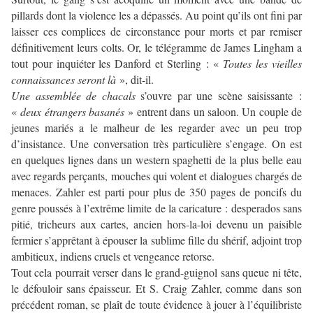
pillards dont la violence les a dépassés. Au point qu’ils ont fini par
laisser ces complices de circonstance pour morts et par remiser
définitivement leurs colts. Or, le télégramme de James Lingham a
tout pour inquiéter les Danford et Sterling : «
Toutes les vieilles
connaissances seront là
», dit-il.
Une assemblée de chacals
s’ouvre par une scène saisissante :
«
deux étrangers basanés
» entrent dans un saloon. Un couple de
jeunes mariés a le malheur de les regarder avec un peu trop
d’insistance. Une conversation très particulière s’engage. On est
en quelques lignes dans un western spaghetti de la plus belle eau
avec regards perçants, mouches qui volent et dialogues chargés de
menaces. Zahler est parti pour plus de 350 pages de poncifs du
genre poussés à l’extrême limite de la caricature : desperados sans
pitié, tricheurs aux cartes, ancien hors-la-loi devenu un paisible
fermier s’apprêtant à épouser la sublime fille du shérif, adjoint trop
ambitieux, indiens cruels et vengeance retorse.
Tout cela pourrait verser dans le grand-guignol sans queue ni tête,
le défouloir sans épaisseur. Et S. Craig Zahler, comme dans son
précédent roman, se plaît de toute évidence à jouer à l’équilibriste