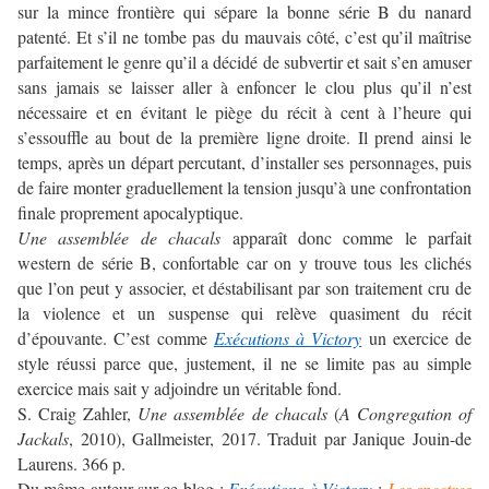
sur la mince frontière qui sépare la bonne série B du nanard
patenté. Et s’il ne tombe pas du mauvais côté, c’est qu’il maîtrise
parfaitement le genre qu’il a décidé de subvertir et sait s’en amuser
sans jamais se laisser aller à enfoncer le clou plus qu’il n’est
nécessaire et en évitant le piège du récit à cent à l’heure qui
s’essouffle au bout de la première ligne droite. Il prend ainsi le
temps, après un départ percutant, d’installer ses personnages, puis
de faire monter graduellement la tension jusqu’à une confrontation
finale proprement apocalyptique.
Une assemblée de chacals
apparaît donc comme le parfait
western de série B, confortable car on y trouve tous les clichés
que l’on peut y associer, et déstabilisant par son traitement cru de
la violence et un suspense qui relève quasiment du récit
d’épouvante. C’est comme
Exécutions à Victory
un exercice de
style réussi parce que, justement, il ne se limite pas au simple
exercice mais sait y adjoindre un véritable fond.
S. Craig Zahler,
Une assemblée de chacals
(
A Congregation of
Jackals
, 2010), Gallmeister, 2017. Traduit par Janique Jouin-de
Laurens. 366 p.
Du même auteur sur ce blog :
Exécutions à Victory
;
Les spectres