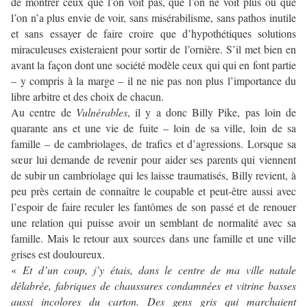
de montrer ceux que l’on voit pas, que l’on ne voit plus ou que
l’on n’a plus envie de voir, sans misérabilisme, sans pathos inutile
et sans essayer de faire croire que d’hypothétiques solutions
miraculeuses existeraient pour sortir de l’ornière. S’il met bien en
avant la façon dont une société modèle ceux qui qui en font partie
– y compris à la marge – il ne nie pas non plus l’importance du
libre arbitre et des choix de chacun.
Au centre de
Vulnérables
, il y a donc Billy Pike, pas loin de
quarante ans et une vie de fuite – loin de sa ville, loin de sa
famille – de cambriolages, de trafics et d’agressions. Lorsque sa
sœur lui demande de revenir pour aider ses parents qui viennent
de subir un cambriolage qui les laisse traumatisés, Billy revient, à
peu près certain de connaître le coupable et peut-être aussi avec
l’espoir de faire reculer les fantômes de son passé et de renouer
une relation qui puisse avoir un semblant de normalité avec sa
famille. Mais le retour aux sources dans une famille et une ville
grises est douloureux.
«
Et d’un coup, j’y étais, dans le centre de ma ville natale
délabrée, fabriques de chaussures condamnées et vitrine basses
aussi incolores du carton. Des gens gris qui marchaient