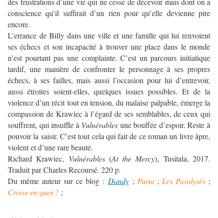
des frustrations d’une vie qui ne cesse de décevoir mais dont on a
conscience qu’il suffirait d’un rien pour qu’elle devienne pire
encore.
L’errance de Billy dans une ville et une famille qui lui renvoient
ses échecs et son incapacité à trouver une place dans le monde
n’est pourtant pas une complainte. C’est un parcours initiatique
tardif, une manière de confronter le personnage à ses propres
échecs, à ses failles, mais aussi l’occasion pour lui d’entrevoir,
aussi étroites soient-elles, quelques issues possibles. Et de la
violence d’un récit tout en tension, du malaise palpable, émerge la
compassion de Krawiec à l’égard de ses semblables, de ceux qui
souffrent, qui insuffle à
Vulnérables
une bouffée d’espoir. Reste à
pouvoir la saisir. C’est tout cela qui fait de ce roman un livre âpre,
violent et d’une rare beauté.
Richard Krawiec,
Vulnérables
(
At the Mercy
), Tusitala, 2017.
Traduit par Charles Recoursé. 220 p.
Du même auteur sur ce blog :
Dandy
;
Paria
;
Les Paralysés
;
Croire en quoi ?
;