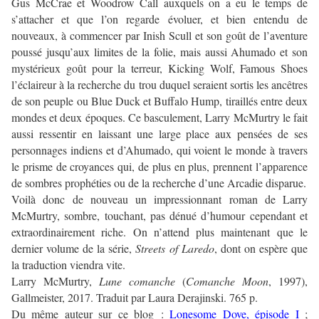
Gus McCrae et Woodrow Call auxquels on a eu le temps de
s’attacher et que l’on regarde évoluer, et bien entendu de
nouveaux, à commencer par Inish Scull et son goût de l’aventure
poussé jusqu’aux limites de la folie, mais aussi Ahumado et son
mystérieux goût pour la terreur, Kicking Wolf, Famous Shoes
l’éclaireur à la recherche du trou duquel seraient sortis les ancêtres
de son peuple ou Blue Duck et Buffalo Hump, tiraillés entre deux
mondes et deux époques. Ce basculement, Larry McMurtry le fait
aussi ressentir en laissant une large place aux pensées de ses
personnages indiens et d’Ahumado, qui voient le monde à travers
le prisme de croyances qui, de plus en plus, prennent l’apparence
de sombres prophéties ou de la recherche d’une Arcadie disparue.
Voilà donc de nouveau un impressionnant roman de Larry
McMurtry, sombre, touchant, pas dénué d’humour cependant et
extraordinairement riche. On n’attend plus maintenant que le
dernier volume de la série,
Streets of Laredo
, dont on espère que
la traduction viendra vite.
Larry McMurtry,
Lune comanche
(
Comanche Moon
, 1997),
Gallmeister, 2017. Traduit par Laura Derajinski. 765 p.
Du même auteur sur ce blog :
Lonesome Dove, épisode I
;