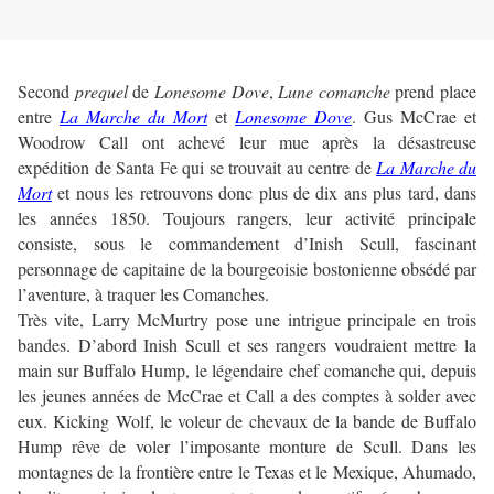
Second
prequel
de
Lonesome Dove
,
Lune comanche
prend place
entre
La Marche du Mort
et
Lonesome Dove
. Gus McCrae et
Woodrow Call ont achevé leur mue après la désastreuse
expédition de Santa Fe qui se trouvait au centre de
La Marche du
Mort
et nous les retrouvons donc plus de dix ans plus tard, dans
les années 1850. Toujours rangers, leur activité principale
consiste, sous le commandement d’Inish Scull, fascinant
personnage de capitaine de la bourgeoisie bostonienne obsédé par
l’aventure, à traquer les Comanches.
Très vite, Larry McMurtry pose une intrigue principale en trois
bandes. D’abord Inish Scull et ses rangers voudraient mettre la
main sur Buffalo Hump, le légendaire chef comanche qui, depuis
les jeunes années de McCrae et Call a des comptes à solder avec
eux. Kicking Wolf, le voleur de chevaux de la bande de Buffalo
Hump rêve de voler l’imposante monture de Scull. Dans les
montagnes de la frontière entre le Texas et le Mexique, Ahumado,