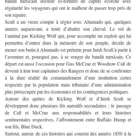
bandit mexicain docteur es-tortures de captifs écorche avec
régularité les voyageurs qui ont le malheur de passer trop près de
son repaire.
Scull a un vieux compte à régler avec Ahumado qui, quelques
années auparavant, a tenté d’abattre son cheval. Le vol de
l’animal par Kicking Wolf qui, pour accomplir un exploit qui lui
permettra d’entrer dans la mémoire de son peuple, décide de
mener son butin à Ahumado est prétexte pour Inish Scull à partir à
l’aventure et, pourquoi pas, à se venger du bandit mexicain. Ce
départ est aussi l’occasion pour Gus McCrae et Woodrow Call de
devenir à leur tour capitaines des Rangers et donc de se confronter
à la dure réalité du commandement d’une institution certes
respectée par la population mais tributaire d’une administration
plus préoccupée par les économies et les contingences politiques.
Autour des quêtes de Kicking Wolf et d’Inish Scull se
développent donc plusieurs fils narratifs secondaires : le passage
de Call et McCrae aux responsabilités et leurs histoires
sentimentales respectives, l’affrontement entre Buffalo Hump et
son fils, Blue Duck.
Surtout, autour de ces histoires qui courent des années 1850 à la