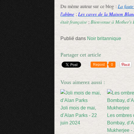
Du même auteur sur ce blog :
La faute
l'abîme
;
Les caves de la Maison Blan
était française
;
Bienvenue à Mother's 
Publié dans
Noir britannique
Partager cet article
Repost
0
Vous aimerez aussi :
Joli mois de mai,
d’Alan Parks - 22
Les ombres 
juin 2024
Bombay, d’A
Mukherjee -