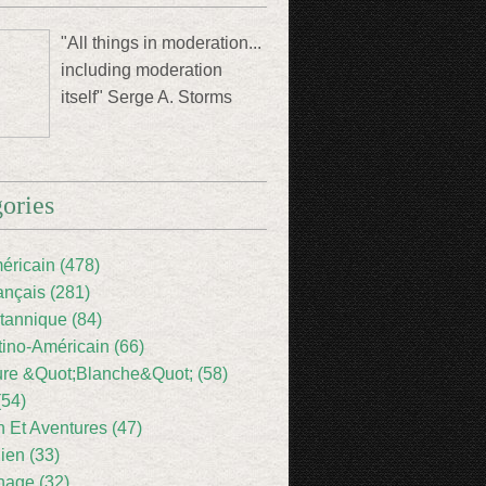
"All things in moderation...
including moderation
itself" Serge A. Storms
ories
éricain (478)
ançais (281)
itannique (84)
tino-Américain (66)
ture &Quot;Blanche&Quot; (58)
(54)
 Et Aventures (47)
lien (33)
nage (32)