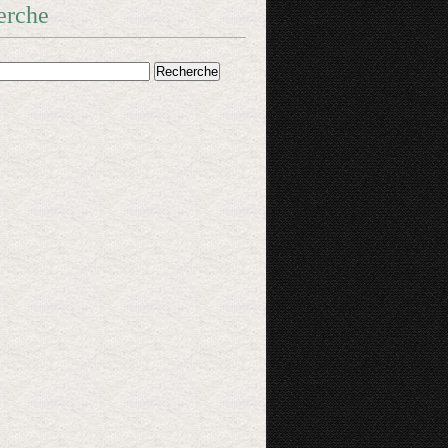
erche