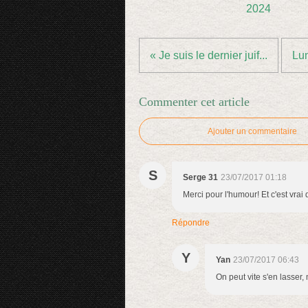
2024
« Je suis le dernier juif...
Lun
Commenter cet article
Ajouter un commentaire
S
Serge 31
23/07/2017 01:18
Merci pour l'humour! Et c'est vra
Répondre
Y
Yan
23/07/2017 06:43
On peut vite s'en lasser, 