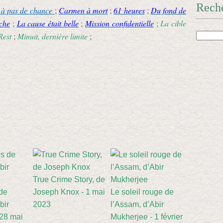
Rech
 à pas de chance
;
Carmen à mort
;
61 heures
;
Du fond de
che
;
La cause était belle
;
Mission confidentielle
;
La cible
Rest
;
Minuit, dernière limite
;
True Crime Story, de
de
Joseph Knox - 1 mai
Le soleil rouge de
bir
2023
l’Assam, d’Abir
 28 mai
Mukherjee - 1 février