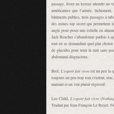
passage, livrer au lecteur attendri un v
américaines que l’armée, lâchement,
bâtiments publics, trois passages à taba
des usines top secret qui permettent 
angle pour poser une échelle en alumin
Jack Reacher s’abandonne parfois à qu
tout en se demandant quel plat choisir
de glucides pour tenir la nuit sans po
abdominal disgracieux.
Bref,
L’espoir fait vivre
est un peu la q
toujours un peu trop tout (violent, réac
marrant et un vrai plaisir régressif.
Lee Child,
L’espoir fait vivre
(
Nothing
Traduit par Jean-François Le Ruyet. 54