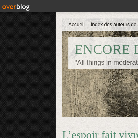
Accueil
Index des auteurs de 
ENCORE D
"All things in moderat
L’espoir fait viv