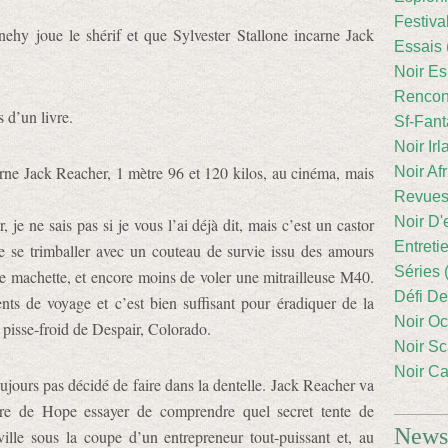
Festiva
ehy joue le shérif et que Sylvester Stallone incarne Jack
Essais 
Noir Es
Rencont
s d’un livre.
Sf-Fant
Noir Irl
carne Jack Reacher, 1 mètre 96 et 120 kilos, au cinéma, mais
Noir Afr
Revues
Noir D'
je ne sais pas si je vous l’ai déjà dit, mais c’est un castor
Entreti
e se trimballer avec un couteau de survie issu des amours
Séries 
une machette, et encore moins de voler une mitrailleuse M40.
Défi De
ts de voyage et c’est bien suffisant pour éradiquer de la
Noir Oc
s pisse-froid de Despair, Colorado.
Noir Sc
Noir Ca
ujours pas décidé de faire dans la dentelle. Jack Reacher va
ière de Hope essayer de comprendre quel secret tente de
Newsl
ville sous la coupe d’un entrepreneur tout-puissant et, au