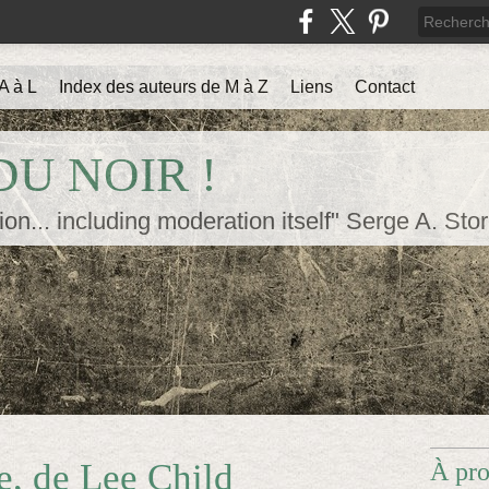
A à L
Index des auteurs de M à Z
Liens
Contact
U NOIR !
ion... including moderation itself" Serge A. Sto
re, de Lee Child
À pr