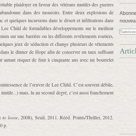
éritable plaidoyer en faveur des vétérans mutilés des guerres
 abandonne dans des mouroirs. Entre deux explosions de
Abonnez
c et quelques incursions dans le désert et infiltrations dans
nouveau
à Lee Child de formidables développements sur le meilleur
ium sur une barrière ou les différents revêtements routiers,
elques jeux de séduction et change plusieurs de vêtements
Artic
 dans le dinner de Hope afin de conserver un taux suffisant
ur autant risquer de finir à cinquante ans avec un bourrelet
uintessence de l’œuvre de Lee Child. C’est souvent débile,
, inutile...) mais, lu au second degré, c’est aussi franchement
 to loose
, 2008), Seuil, 2011. Rééd. Points/Thriller, 2012.
0 p.