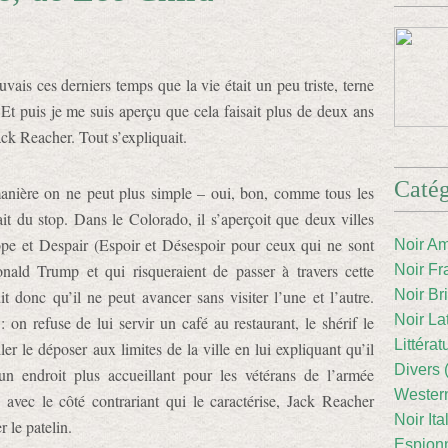
vais ces derniers temps que la vie était un peu triste, terne
. Et puis je me suis aperçu que cela faisait plus de deux ans
ack Reacher. Tout s’expliquait.
Catég
ière on ne peut plus simple – oui, bon, comme tous les
t du stop. Dans le Colorado, il s’aperçoit que deux villes
ope et Despair (Espoir et Désespoir pour ceux qui ne sont
Noir Am
ald Trump et qui risqueraient de passer à travers cette
Noir Fr
it donc qu’il ne peut avancer sans visiter l’une et l’autre.
Noir Br
Noir La
: on refuse de lui servir un café au restaurant, le shérif le
Littéra
er le déposer aux limites de la ville en lui expliquant qu’il
Divers 
 un endroit plus accueillant pour les vétérans de l’armée
Western
 avec le côté contrariant qui le caractérise, Jack Reacher
Noir Ita
r le patelin.
Espion