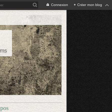
Connexion
+
Créer mon blog
rms
opos